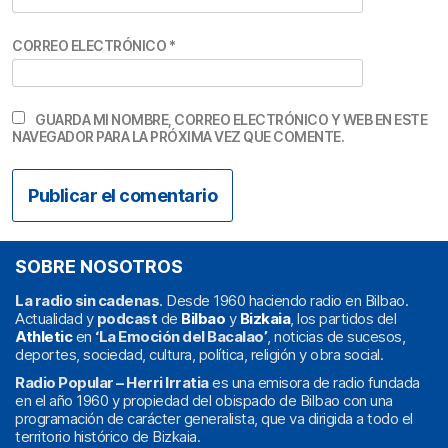
CORREO ELECTRÓNICO
*
GUARDA MI NOMBRE, CORREO ELECTRÓNICO Y WEB EN ESTE
NAVEGADOR PARA LA PRÓXIMA VEZ QUE COMENTE.
SOBRE NOSOTROS
La radio sin cadenas
. Desde 1960 haciendo radio en Bilbao.
Actualidad y
podcast
de
Bilbao
y
Bizkaia
, los partidos del
Athletic
en
‘La Emoción del Bacalao’
, noticias de sucesos,
deportes, sociedad, cultura, política, religión y obra social.
Radio Popular – Herri Irratia
es una emisora de radio fundada
en el año 1960 y propiedad del obispado de Bilbao con una
programación de carácter generalista, que va dirigida a todo el
territorio histórico de Bizkaia.