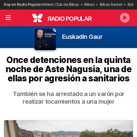
Saltar
Hoy en Radio Popular
Athletic Club de Bilbao
Bilbao
Bilbao Basket
Bizka
al
contenido
R
ADIO POPULAR
Euskadin Gaur
Once detenciones en la quinta
noche de Aste Nagusia, una de
ellas por agresión a sanitarios
También se ha arrestado a un varón por
realizar tocamientos a una mujer