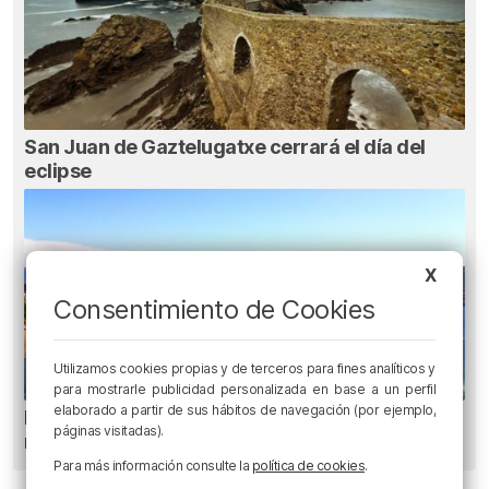
San Juan de Gaztelugatxe cerrará el día del
eclipse
X
Consentimiento de Cookies
Utilizamos cookies propias y de terceros para fines analíticos y
para mostrarle publicidad personalizada en base a un perfil
elaborado a partir de sus hábitos de navegación (por ejemplo,
El tiempo este viernes en Bizkaia: subida
páginas visitadas).
notable de las temperaturas máximas
Para más información consulte la
política de cookies
.