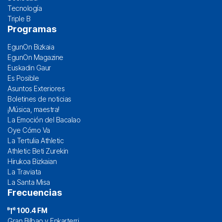
Tecnología
Triple B
Programas
EgunOn Bizkaia
EgunOn Magazine
Euskadin Gaur
Es Posible
Asuntos Exteriores
Boletines de noticias
¡Música, maestra!
La Emoción del Bacalao
Oye Cómo Va
La Tertulia Athletic
Athletic Beti Zurekin
Hirukoa Bizkaian
La Traviata
La Santa Misa
Frecuencias
100.4 FM
Gran Bilbao y Enkarterri