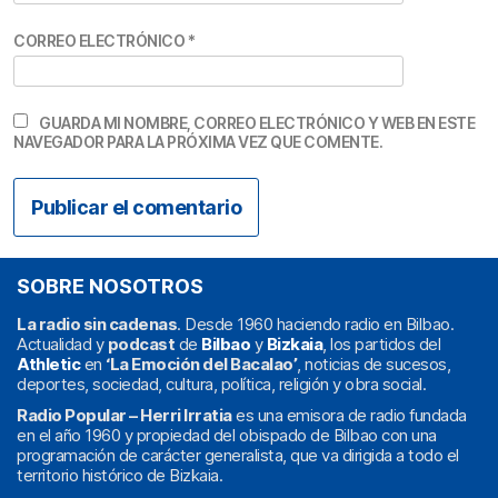
CORREO ELECTRÓNICO
*
GUARDA MI NOMBRE, CORREO ELECTRÓNICO Y WEB EN ESTE
NAVEGADOR PARA LA PRÓXIMA VEZ QUE COMENTE.
SOBRE NOSOTROS
La radio sin cadenas
. Desde 1960 haciendo radio en Bilbao.
Actualidad y
podcast
de
Bilbao
y
Bizkaia
, los partidos del
Athletic
en
‘La Emoción del Bacalao’
, noticias de sucesos,
deportes, sociedad, cultura, política, religión y obra social.
Radio Popular – Herri Irratia
es una emisora de radio fundada
en el año 1960 y propiedad del obispado de Bilbao con una
programación de carácter generalista, que va dirigida a todo el
territorio histórico de Bizkaia.