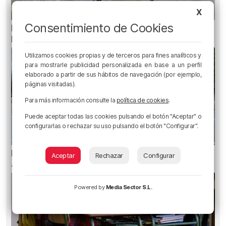
X
Consentimiento de Cookies
Recuperado el cuerpo sin vida de una mujer en
la ría de Bilbao
Utilizamos cookies propias y de terceros para fines analíticos y
para mostrarle publicidad personalizada en base a un perfil
elaborado a partir de sus hábitos de navegación (por ejemplo,
páginas visitadas).
Para más información consulte la
política de cookies
.
Puede aceptar todas las cookies pulsando el botón "Aceptar" o
configurarlas o rechazar su uso pulsando el botón "Configurar".
Planes para esta semana en Bilbao, Bizkaia y
Aceptar
Rechazar
Configurar
alrededores: del 4 al 10 de agosto
Powered by
Media Sector S.L.