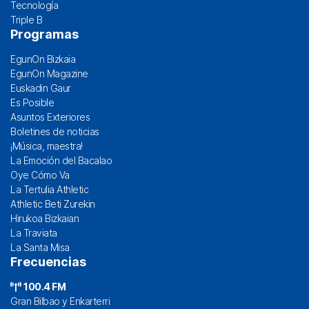
Tecnología
Triple B
Programas
EgunOn Bizkaia
EgunOn Magazine
Euskadin Gaur
Es Posible
Asuntos Exteriores
Boletines de noticias
¡Música, maestra!
La Emoción del Bacalao
Oye Cómo Va
La Tertulia Athletic
Athletic Beti Zurekin
Hirukoa Bizkaian
La Traviata
La Santa Misa
Frecuencias
100.4 FM
Gran Bilbao y Enkarterri