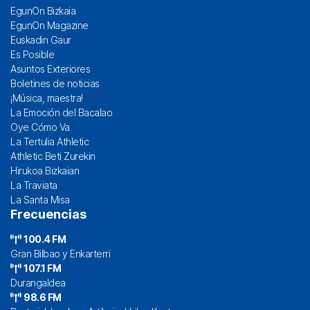
EgunOn Bizkaia
EgunOn Magazine
Euskadin Gaur
Es Posible
Asuntos Exteriores
Boletines de noticias
¡Música, maestra!
La Emoción del Bacalao
Oye Cómo Va
La Tertulia Athletic
Athletic Beti Zurekin
Hirukoa Bizkaian
La Traviata
La Santa Misa
Frecuencias
100.4 FM
Gran Bilbao y Enkarterri
107.1 FM
Durangaldea
98.6 FM