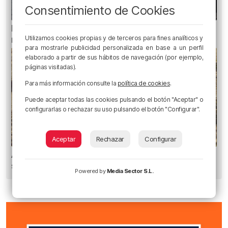
Consentimiento de Cookies
El Gobierno Vasco pide «agotar las vías» para
Utilizamos cookies propias y de terceros para fines analíticos y
reunir a los menores de Ceuta con sus familias
para mostrarle publicidad personalizada en base a un perfil
elaborado a partir de sus hábitos de navegación (por ejemplo,
páginas visitadas).
Para más información consulte la
política de cookies
.
Puede aceptar todas las cookies pulsando el botón "Aceptar" o
configurarlas o rechazar su uso pulsando el botón "Configurar".
Aceptar
Rechazar
Configurar
Atendidas nueve personas durante el fin de
semana por picaduras de carabela portuguesa
Powered by
Media Sector S.L.