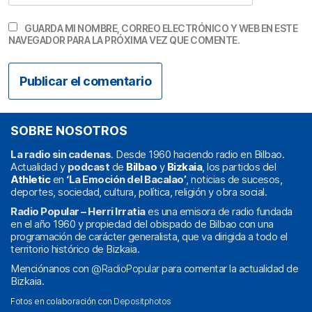
GUARDA MI NOMBRE, CORREO ELECTRÓNICO Y WEB EN ESTE
NAVEGADOR PARA LA PRÓXIMA VEZ QUE COMENTE.
SOBRE NOSOTROS
La radio sin cadenas
. Desde 1960 haciendo radio en Bilbao.
Actualidad y
podcast
de
Bilbao
y
Bizkaia
, los partidos del
Athletic
en
‘La Emoción del Bacalao’
, noticias de sucesos,
deportes, sociedad, cultura, política, religión y obra social.
Radio Popular – Herri Irratia
es una emisora de radio fundada
en el año 1960 y propiedad del obispado de Bilbao con una
programación de carácter generalista, que va dirigida a todo el
territorio histórico de Bizkaia.
Menciónanos con
@RadioPopular
para comentar la actualidad de
Bizkaia.
Fotos en colaboración con
Depositphotos