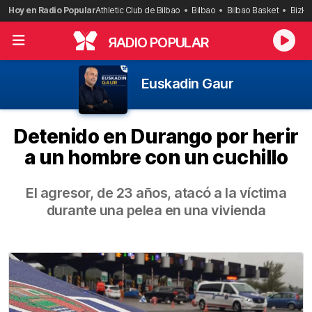
Saltar
Hoy en Radio Popular
Athletic Club de Bilbao
Bilbao
Bilbao Basket
Bizka
al
contenido
R
ADIO POPULAR
Euskadin Gaur
Detenido en Durango por herir
a un hombre con un cuchillo
El agresor, de 23 años, atacó a la víctima
durante una pelea en una vivienda