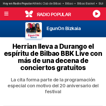
Saltar
Hoy en Radio Popular
Athletic Club de Bilbao
Bilbao
Bilbao Basket
Bizka
al
contenido
R
ADIO POPULAR
EgunOn Bizkaia
Herrian lleva a Durango el
espíritu de Bilbao BBK Live con
más de una decena de
conciertos gratuitos
La cita forma parte de la programación
especial con motivo del 20 aniversario del
festival