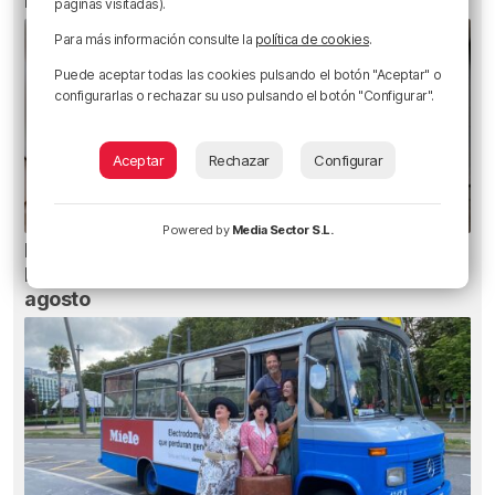
reunir a los menores de Ceuta con sus familias
páginas visitadas).
Para más información consulte la
política de cookies
.
Puede aceptar todas las cookies pulsando el botón "Aceptar" o
configurarlas o rechazar su uso pulsando el botón "Configurar".
Aceptar
Rechazar
Configurar
Powered by
Media Sector S.L.
Planes para este fin de semana en Bilbao,
Bizkaia y alrededores: del 30 de julio al 2 de
agosto