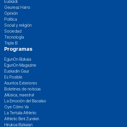
Euskadi
Geureaz Harro
Opinión
Política
Social y religión
Sociedad
Tecnología
Triple B
Programas
EgunOn Bizkaia
EgunOn Magazine
Euskadin Gaur
Es Posible
Asuntos Exteriores
Boletines de noticias
¡Música, maestra!
La Emoción del Bacalao
Oye Cómo Va
La Tertulia Athletic
Athletic Beti Zurekin
Hirukoa Bizkaian