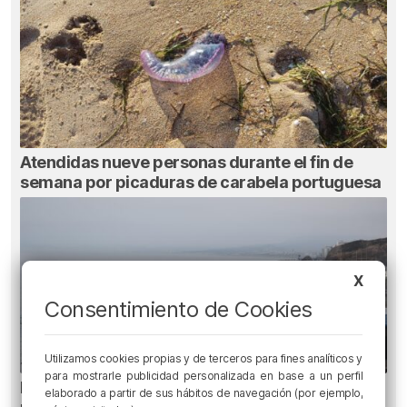
Atendidas nueve personas durante el fin de
semana por picaduras de carabela portuguesa
X
Consentimiento de Cookies
Utilizamos cookies propias y de terceros para fines analíticos y
para mostrarle publicidad personalizada en base a un perfil
El Gobierno Vasco pide «agotar las vías» para
elaborado a partir de sus hábitos de navegación (por ejemplo,