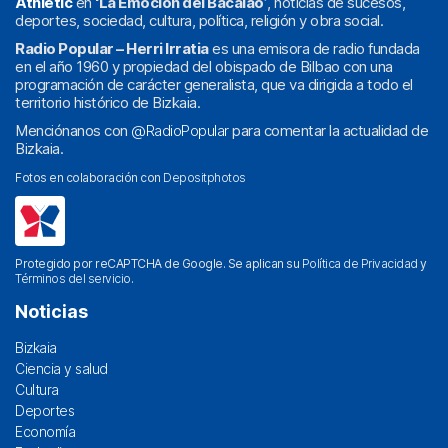
Athletic
en
‘La Emoción del Bacalao’
, noticias de sucesos,
deportes, sociedad, cultura, política, religión y obra social.
Radio Popular – Herri Irratia
es una emisora de radio fundada
en el año 1960 y propiedad del obispado de Bilbao con una
programación de carácter generalista, que va dirigida a todo el
territorio histórico de Bizkaia.
Menciónanos con
@RadioPopular
para comentar la actualidad de
Bizkaia.
Fotos en colaboración con
Depositphotos
Protegido por reCAPTCHA de Google. Se aplican su
Política de Privacidad
y
Términos del servicio
.
Noticias
Bizkaia
Ciencia y salud
Cultura
Deportes
Economía