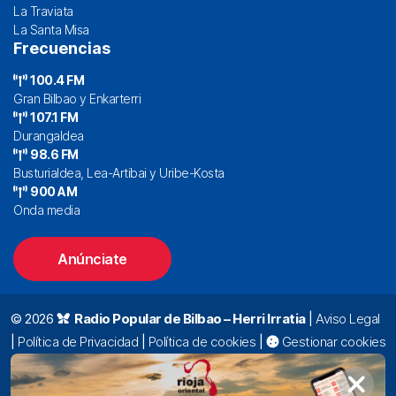
La Traviata
La Santa Misa
Frecuencias
100.4 FM
Gran Bilbao y Enkarterri
107.1 FM
Durangaldea
98.6 FM
Busturialdea, Lea-Artibai y Uribe-Kosta
900 AM
Onda media
Anúnciate
© 2026
Radio Popular de Bilbao – Herri Irratia
|
Aviso Legal
|
Política de Privacidad
|
Política de cookies
|
Gestionar cookies
Alda. Mazarredo, 47 – 7º 48009 Bilbao |
94 423 92 00
|
oyentes@radiopopular.com