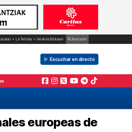
Bacalao
La Tertulia
Hirukoa Bizkaian
Buscador
Escuchar en directo
as
inales europeas de