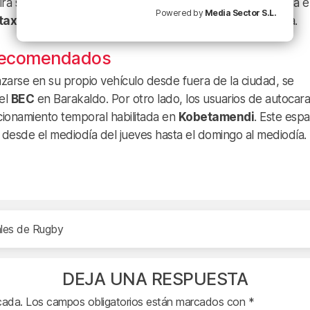
rá su servicio entre las paradas de Euskalduna y La Casilla e
Powered by
Media Sector S.L.
taxi
también se reubicarán temporalmente en la Gran Vía.
 recomendados
zarse en su propio vehículo desde fuera de la ciudad, se
del
BEC
en Barakaldo. Por otro lado, los usuarios de autocar
cionamiento temporal habilitada en
Kobetamendi
. Este espa
 desde el mediodía del jueves hasta el domingo al mediodía.
ales de Rugby
DEJA UNA RESPUESTA
cada.
Los campos obligatorios están marcados con
*