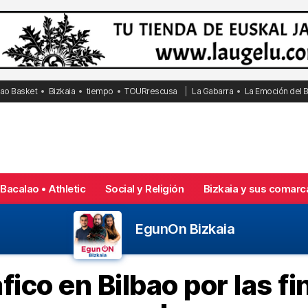
bao Basket
Bizkaia
tiempo
TOURrescusa
La Gabarra
La Emoción del 
Bacalao • Athletic
Social y Religión
Bizkaia y sus comarc
EgunOn Bizkaia
fico en Bilbao por las f