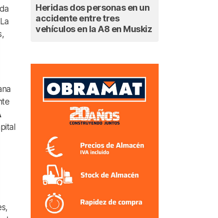
Heridas dos personas en un
eda
accidente entre tres
 La
vehículos en la A8 en Muskiz
s,
ana
nte
A
pital
es,