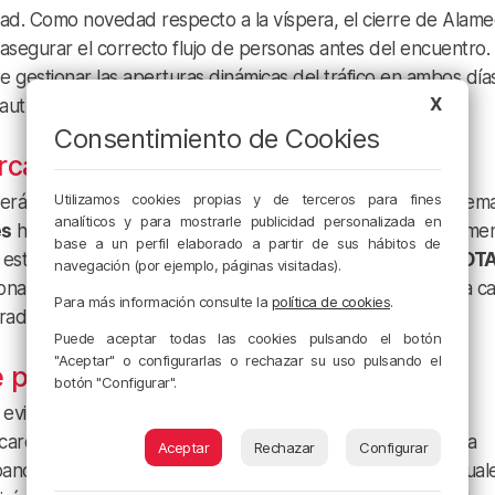
dad. Como novedad respecto a la víspera, el cierre de Alam
asegurar el correcto flujo de personas antes del encuentro.
 gestionar las aperturas dinámicas del tráfico en ambos día
X
dautxu alrededor de la una de la madrugada.
Consentimiento de Cookies
rcamientos
Utilizamos cookies propias y de terceros para fines
será otra de las actividades limitadas durante este fin de sem
analíticos y para mostrarle publicidad personalizada en
es
hasta la medianoche del domingo, quedará terminanteme
base a un perfil elaborado a partir de sus hábitos de
l estadio. Los residentes que disponen de la tarjeta de la
OT
navegación (por ejemplo, páginas visitadas).
nar libremente sus coches en cualquier zona verde de la ca
Para más información consulte la
política de cookies
.
erados por estas
medidas excepcionales
.
Puede aceptar todas las cookies pulsando el botón
"Aceptar" o configurarlas o rechazar su uso pulsando el
e público
botón "Configurar".
 evitar el uso del coche particular para acercarse a las
arecidamente utilizar el
metro o tren
para garantizar una
Aceptar
Rechazar
Configurar
bano e interurbano verán modificados sus itinerarios habitual