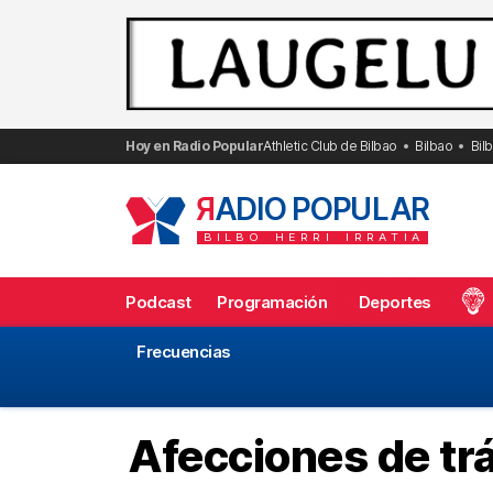
Saltar
al
contenido
Hoy en Radio Popular
Athletic Club de Bilbao
Bilbao
Bil
R
ADIO POPULAR
BILBO
HERRI
IRRATIA
Podcast
Programación
Deportes
Frecuencias
Afecciones de trá