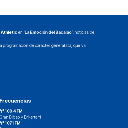
l
Athletic
en
‘La Emoción del Bacalao’
, noticias de
a programación de carácter generalista, que va
Frecuencias
100.4 FM
Gran Bilbao y Enkarterri
107.1 FM