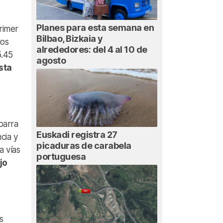
Planes para esta semana en
rimer
Bilbao, Bizkaia y
los
alrededores: del 4 al 10 de
5.45
agosto
sta
barra
Euskadi registra 27
cia y
picaduras de carabela
a vías
portuguesa
jo
s