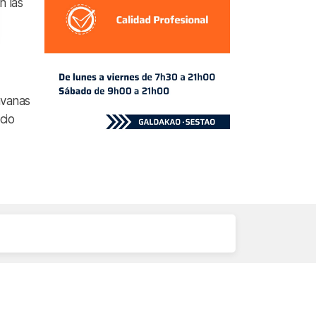
n las
avanas
cio