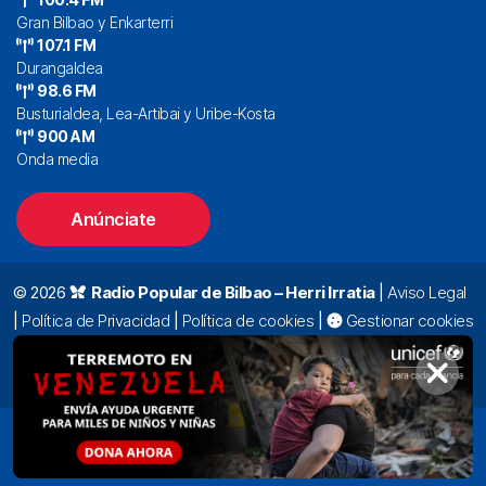
Gran Bilbao y Enkarterri
107.1 FM
Durangaldea
98.6 FM
Busturialdea, Lea-Artibai y Uribe-Kosta
900 AM
Onda media
Anúnciate
© 2026
Radio Popular de Bilbao – Herri Irratia
|
Aviso Legal
|
Política de Privacidad
|
Política de cookies
|
Gestionar cookies
Alda. Mazarredo, 47 – 7º 48009 Bilbao |
94 423 92 00
|
oyentes@radiopopular.com