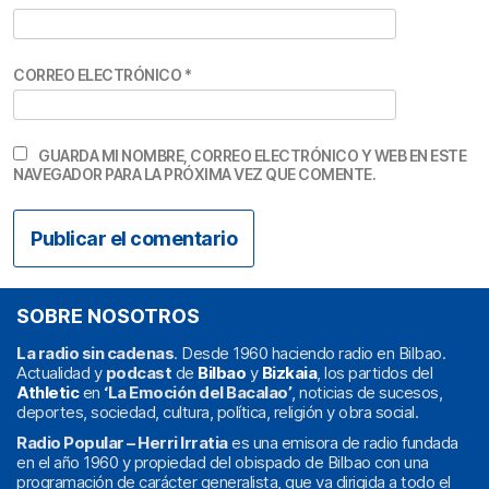
CORREO ELECTRÓNICO
*
GUARDA MI NOMBRE, CORREO ELECTRÓNICO Y WEB EN ESTE
NAVEGADOR PARA LA PRÓXIMA VEZ QUE COMENTE.
SOBRE NOSOTROS
La radio sin cadenas
. Desde 1960 haciendo radio en Bilbao.
Actualidad y
podcast
de
Bilbao
y
Bizkaia
, los partidos del
Athletic
en
‘La Emoción del Bacalao’
, noticias de sucesos,
deportes, sociedad, cultura, política, religión y obra social.
Radio Popular – Herri Irratia
es una emisora de radio fundada
en el año 1960 y propiedad del obispado de Bilbao con una
programación de carácter generalista, que va dirigida a todo el