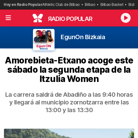
Saltar
Hoy en Radio Popular
Athletic Club de Bilbao
Bilbao
Bilbao Basket
Bizka
al
contenido
R
ADIO POPULAR
EgunOn Bizkaia
Amorebieta-Etxano acoge este
sábado la segunda etapa de la
Itzulia Women
La carrera saldrá de Abadiño a las 9:40 horas
y llegará al municipio zornotzarra entre las
13:00 y las 13:30