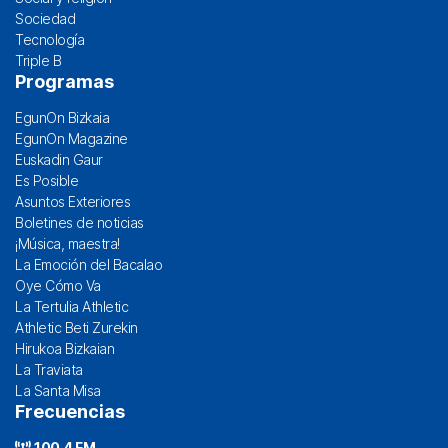
Sociedad
Tecnología
Triple B
Programas
EgunOn Bizkaia
EgunOn Magazine
Euskadin Gaur
Es Posible
Asuntos Exteriores
Boletines de noticias
¡Música, maestra!
La Emoción del Bacalao
Oye Cómo Va
La Tertulia Athletic
Athletic Beti Zurekin
Hirukoa Bizkaian
La Traviata
La Santa Misa
Frecuencias
100.4 FM