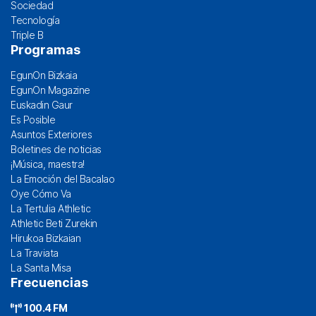
Sociedad
Tecnología
Triple B
Programas
EgunOn Bizkaia
EgunOn Magazine
Euskadin Gaur
Es Posible
Asuntos Exteriores
Boletines de noticias
¡Música, maestra!
La Emoción del Bacalao
Oye Cómo Va
La Tertulia Athletic
Athletic Beti Zurekin
Hirukoa Bizkaian
La Traviata
La Santa Misa
Frecuencias
100.4 FM