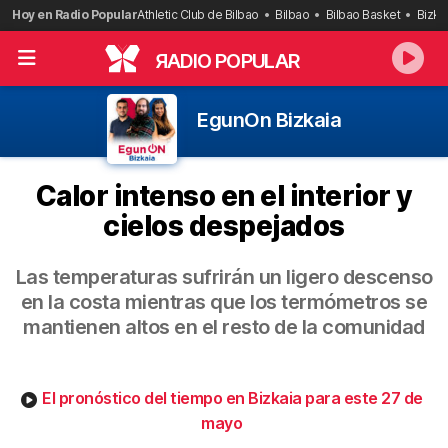
Saltar
Hoy en Radio Popular
Athletic Club de Bilbao
Bilbao
Bilbao Basket
Bizka
al
contenido
R
ADIO POPULAR
EgunOn Bizkaia
Calor intenso en el interior y
cielos despejados
Las temperaturas sufrirán un ligero descenso
en la costa mientras que los termómetros se
mantienen altos en el resto de la comunidad
El pronóstico del tiempo en Bizkaia para este 27 de
mayo