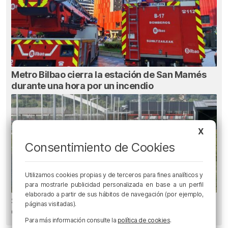
Metro Bilbao cierra la estación de San Mamés
durante una hora por un incendio
X
Consentimiento de Cookies
Utilizamos cookies propias y de terceros para fines analíticos y
para mostrarle publicidad personalizada en base a un perfil
elaborado a partir de sus hábitos de navegación (por ejemplo,
Se atrasa el inicio de La Liga para el Athletic
páginas visitadas).
Club
Para más información consulte la
política de cookies
.