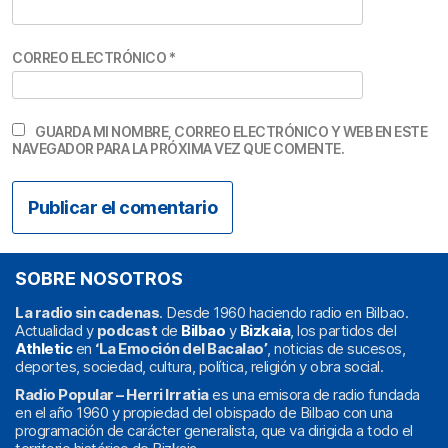
CORREO ELECTRÓNICO
*
GUARDA MI NOMBRE, CORREO ELECTRÓNICO Y WEB EN ESTE
NAVEGADOR PARA LA PRÓXIMA VEZ QUE COMENTE.
SOBRE NOSOTROS
La radio sin cadenas
. Desde 1960 haciendo radio en Bilbao.
Actualidad y
podcast
de
Bilbao
y
Bizkaia
, los partidos del
Athletic
en
‘La Emoción del Bacalao’
, noticias de sucesos,
deportes, sociedad, cultura, política, religión y obra social.
Radio Popular – Herri Irratia
es una emisora de radio fundada
en el año 1960 y propiedad del obispado de Bilbao con una
programación de carácter generalista, que va dirigida a todo el