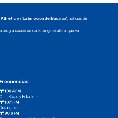
l
Athletic
en
‘La Emoción del Bacalao’
, noticias de
a programación de carácter generalista, que va
Frecuencias
100.4 FM
Gran Bilbao y Enkarterri
107.1 FM
Durangaldea
98.6 FM