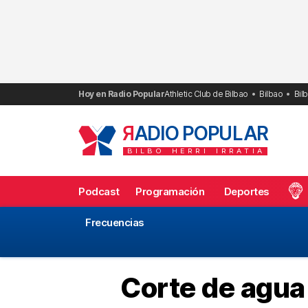
Saltar
al
contenido
Hoy en Radio Popular
Athletic Club de Bilbao
Bilbao
Bil
R
ADIO POPULAR
BILBO
HERRI
IRRATIA
Podcast
Programación
Deportes
Frecuencias
Corte de agua 