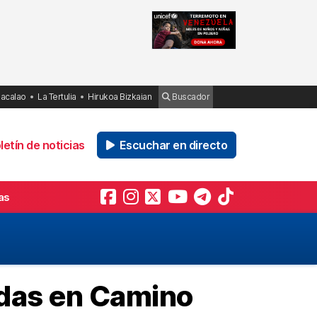
Bacalao
La Tertulia
Hirukoa Bizkaian
Buscador
etín de noticias
Escuchar en directo
as
tadas en Camino