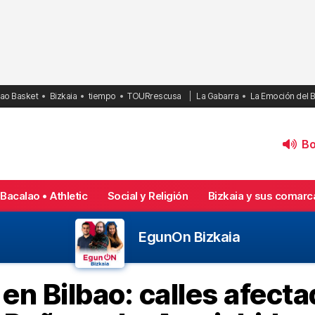
bao Basket
Bizkaia
tiempo
TOURrescusa
La Gabarra
La Emoción del 
Bol
Bacalao • Athletic
Social y Religión
Bizkaia y sus comarc
EgunOn Bizkaia
en Bilbao: calles afec