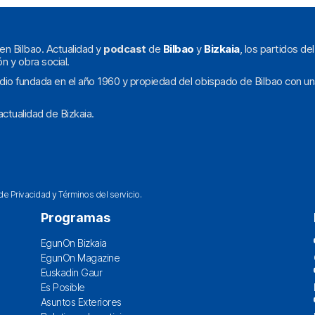
en Bilbao. Actualidad y
podcast
de
Bilbao
y
Bizkaia
, los partidos de
ón y obra social.
dio fundada en el año 1960 y propiedad del obispado de Bilbao con un
ctualidad de Bizkaia.
 de Privacidad
y
Términos del servicio
.
Programas
EgunOn Bizkaia
EgunOn Magazine
Euskadin Gaur
Es Posible
Asuntos Exteriores