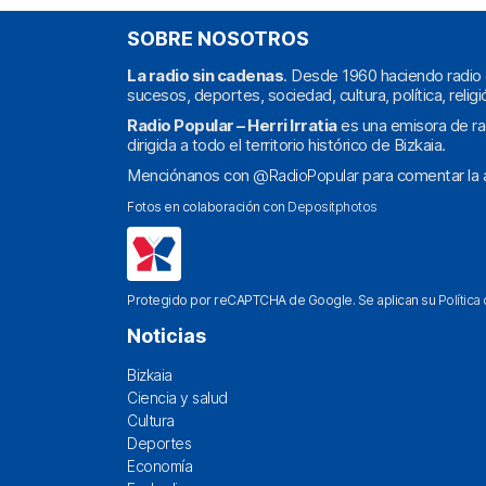
SOBRE NOSOTROS
La radio sin cadenas
. Desde 1960 haciendo radio 
sucesos, deportes, sociedad, cultura, política, religi
Radio Popular – Herri Irratia
es una emisora de ra
dirigida a todo el territorio histórico de Bizkaia.
Menciónanos con
@RadioPopular
para comentar la a
Fotos en colaboración con
Depositphotos
Protegido por reCAPTCHA de Google. Se aplican su
Política
Noticias
Bizkaia
Ciencia y salud
Cultura
Deportes
Economía