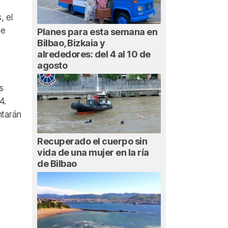
, el
se
Planes para esta semana en
Bilbao, Bizkaia y
alrededores: del 4 al 10 de
agosto
s
4.
ntarán
Recuperado el cuerpo sin
vida de una mujer en la ría
de Bilbao