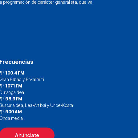
a programación de carácter generalista, que va
Frecuencias
100.4 FM
Gran Bilbao y Enkarterri
107.1 FM
Durangaldea
98.6 FM
Busturialdea, Lea-Artibai y Uribe-Kosta
900 AM
Onda media
Anúnciate