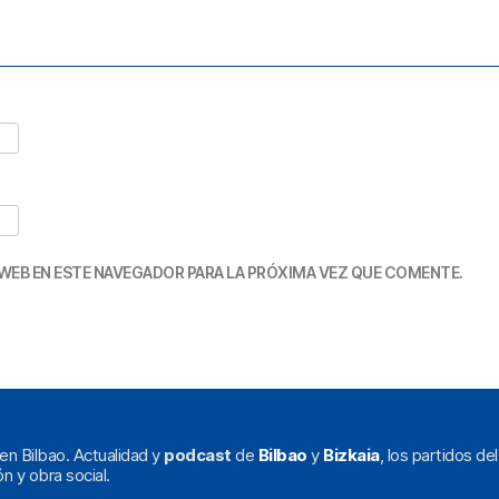
WEB EN ESTE NAVEGADOR PARA LA PRÓXIMA VEZ QUE COMENTE.
en Bilbao. Actualidad y
podcast
de
Bilbao
y
Bizkaia
, los partidos de
ón y obra social.