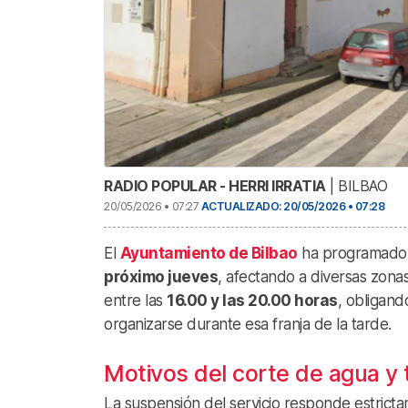
RADIO POPULAR - HERRI IRRATIA
| BILBAO
20/05/2026 • 07:27
ACTUALIZADO: 20/05/2026 • 07:28
El
Ayuntamiento de Bilbao
ha programado u
próximo jueves
, afectando a diversas zonas 
entre las
16.00 y las 20.00 horas
, obligand
organizarse durante esa franja de la tarde.
Motivos del corte de agua y
La suspensión del servicio responde estrict