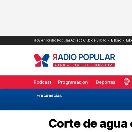
Saltar
al
contenido
Hoy en Radio Popular
Athletic Club de Bilbao
Bilbao
Bil
R
ADIO POPULAR
BILBO
HERRI
IRRATIA
Podcast
Programación
Deportes
Frecuencias
Corte de agua 