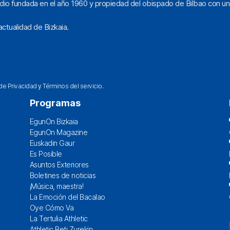
dio fundada en el año 1960 y propiedad del obispado de Bilbao con un
ctualidad de Bizkaia.
 de Privacidad
y
Términos del servicio
.
Programas
EgunOn Bizkaia
EgunOn Magazine
Euskadin Gaur
Es Posible
Asuntos Exteriores
Boletines de noticias
¡Música, maestra!
La Emoción del Bacalao
Oye Cómo Va
La Tertulia Athletic
Athletic Beti Zurekin