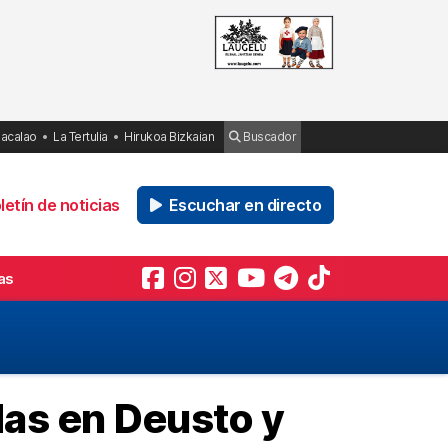
Bacalao
La Tertulia
Hirukoa Bizkaian
Buscador
etín de noticias
Escuchar en directo
as
das en Deusto y