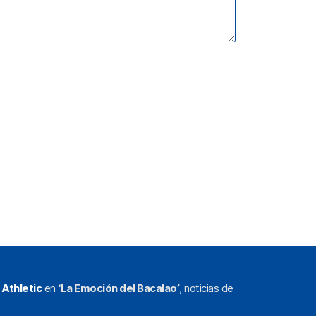
l
Athletic
en
‘La Emoción del Bacalao’
, noticias de