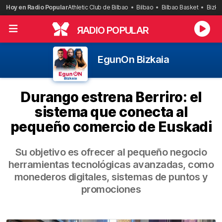
Saltar
Hoy en Radio Popular
Athletic Club de Bilbao
Bilbao
Bilbao Basket
Bizka
al
contenido
R
ADIO POPULAR
EgunOn Bizkaia
Durango estrena Berriro: el
sistema que conecta al
pequeño comercio de Euskadi
Su objetivo es ofrecer al pequeño negocio
herramientas tecnológicas avanzadas, como
monederos digitales, sistemas de puntos y
promociones