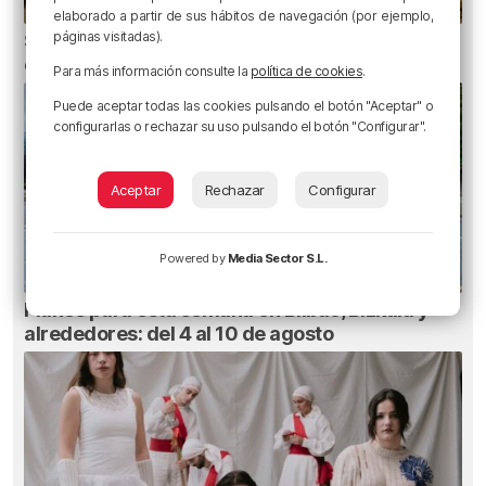
elaborado a partir de sus hábitos de navegación (por ejemplo,
páginas visitadas).
San Juan de Gaztelugatxe cerrará el día del
eclipse
Para más información consulte la
política de cookies
.
Puede aceptar todas las cookies pulsando el botón "Aceptar" o
configurarlas o rechazar su uso pulsando el botón "Configurar".
Aceptar
Rechazar
Configurar
Powered by
Media Sector S.L.
Planes para esta semana en Bilbao, Bizkaia y
alrededores: del 4 al 10 de agosto