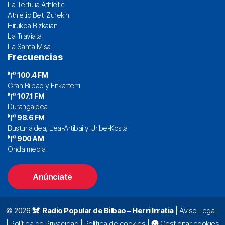
La Tertulia Athletic
Athletic Beti Zurekin
Hirukoa Bizkaian
La Traviata
La Santa Misa
Frecuencias
100.4 FM
Gran Bilbao y Enkarterri
107.1 FM
Durangaldea
98.6 FM
Busturialdea, Lea-Artibai y Uribe-Kosta
900 AM
Onda media
Anúnciate
© 2026
Radio Popular de Bilbao – Herri Irratia
|
Aviso Legal
|
Política de Privacidad
|
Política de cookies
|
Gestionar cookies