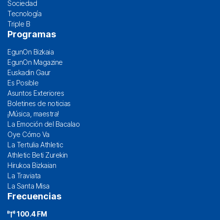
Sociedad
Tecnología
Triple B
Programas
EgunOn Bizkaia
EgunOn Magazine
Euskadin Gaur
Es Posible
Asuntos Exteriores
Boletines de noticias
¡Música, maestra!
La Emoción del Bacalao
Oye Cómo Va
La Tertulia Athletic
Athletic Beti Zurekin
Hirukoa Bizkaian
La Traviata
La Santa Misa
Frecuencias
100.4 FM