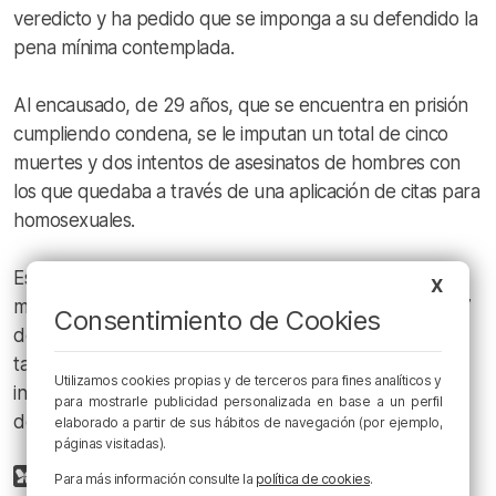
veredicto y ha pedido que se imponga a su defendido la
pena mínima contemplada.
Al encausado, de 29 años, que se encuentra en prisión
cumpliendo condena, se le imputan un total de cinco
muertes y dos intentos de asesinatos de hombres con
los que quedaba a través de una aplicación de citas para
homosexuales.
Este ya fue condenado en junio de 2025 a 25 años y
X
medio de prisión por asesinar a un varón en Bilbao el 17
Consentimiento de Cookies
de octubre de 2021. Con anterioridad se le impuso
también otra condena de 10 años de cárcel por un
Utilizamos cookies propias y de terceros para fines analíticos y
intento de asesinato de otro hombre perpetrado el 17
para mostrarle publicidad personalizada en base a un perfil
de diciembre de 2021 también en la capital vizcaína.
elaborado a partir de sus hábitos de navegación (por ejemplo,
páginas visitadas).
Para más información consulte la
política de cookies
.