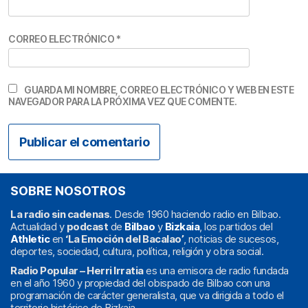
CORREO ELECTRÓNICO
*
GUARDA MI NOMBRE, CORREO ELECTRÓNICO Y WEB EN ESTE
NAVEGADOR PARA LA PRÓXIMA VEZ QUE COMENTE.
SOBRE NOSOTROS
La radio sin cadenas
. Desde 1960 haciendo radio en Bilbao.
Actualidad y
podcast
de
Bilbao
y
Bizkaia
, los partidos del
Athletic
en
‘La Emoción del Bacalao’
, noticias de sucesos,
deportes, sociedad, cultura, política, religión y obra social.
Radio Popular – Herri Irratia
es una emisora de radio fundada
en el año 1960 y propiedad del obispado de Bilbao con una
programación de carácter generalista, que va dirigida a todo el
territorio histórico de Bizkaia.