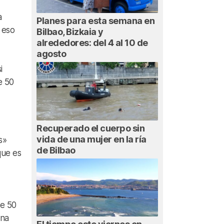
a
Planes para esta semana en
 eso
Bilbao, Bizkaia y
alrededores: del 4 al 10 de
agosto
i
e 50
Recuperado el cuerpo sin
vida de una mujer en la ría
s»
de Bilbao
que es
de 50
una