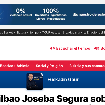
bao Basket
Bizkaia
tiempo
TOURrescusa
La Gabarra
La Emoción del 
Escuchar el tiempo
Bol
Bacalao • Athletic
Social y Religión
Bizkaia y sus comarc
Euskadin Gaur
ilbao Joseba Segura sob