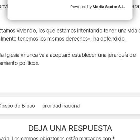
onvivencia social», no acepta que, «porque uno sea de fuera
Powered by
Media Sector S.L.
stamos viviendo, los que estamos intentando tener una vida 
almente tenemos los mismos derechos», ha defendido.
a Iglesia «nunca va a aceptar» establecer una jerarquía de
miento político».
bispo de Bilbao
prioridad nacional
DEJA UNA RESPUESTA
cada.
Los campos obligatorios están marcados con
*