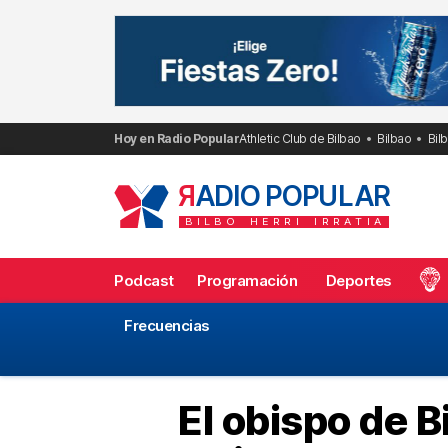
Saltar
al
contenido
Hoy en Radio Popular
Athletic Club de Bilbao
Bilbao
Bil
R
ADIO POPULAR
BILBO
HERRI
IRRATIA
Podcast
Programación
Deportes
Frecuencias
El obispo de B