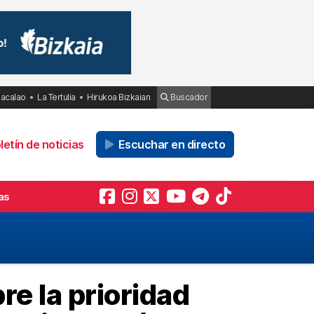
Bacalao
La Tertulia
Hirukoa Bizkaian
Buscador
etín de noticias
Escuchar en directo
as
re la prioridad