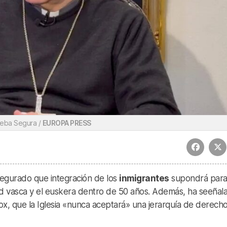
eba Segura /
EUROPA PRESS
segurado que integración de los
inmigrantes
supondrá par
d vasca y el euskera dentro de 50 años. Además, ha seeñal
Vox, que la Iglesia «nunca aceptará» una jerarquía de derech