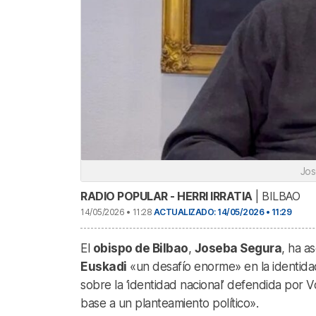
Jos
RADIO POPULAR - HERRI IRRATIA
| BILBAO
14/05/2026 • 11:28
ACTUALIZADO: 14/05/2026 • 11:29
El
obispo de Bilbao
,
Joseba Segura
, ha a
Euskadi
«un desafío enorme» en la identida
sobre la ‘identidad nacional’ defendida por 
base a un planteamiento político».