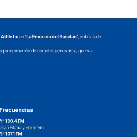
l
Athletic
en
‘La Emoción del Bacalao’
, noticias de
a programación de carácter generalista, que va
Frecuencias
100.4 FM
Gran Bilbao y Enkarterri
107.1 FM