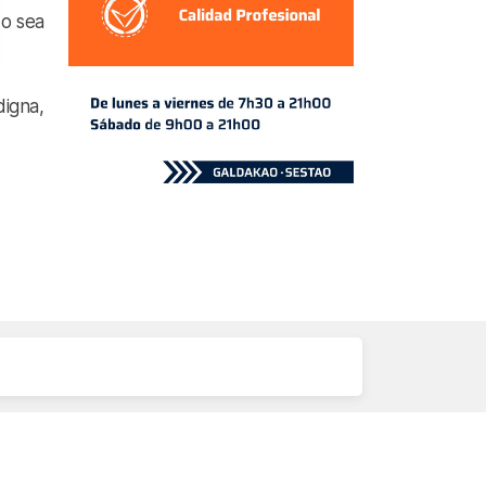
 o sea
digna,