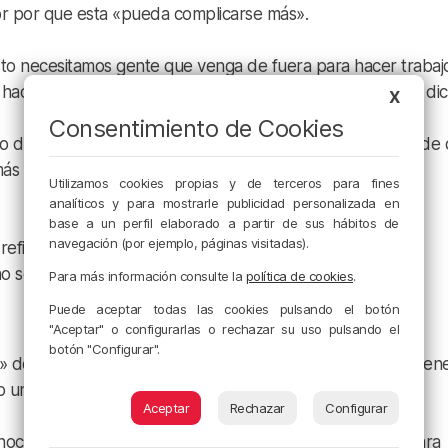
or por que esta «pueda complicarse más».
sto necesitamos gente que venga de fuera para hacer trabaj
acer. Pero eso va a tener una repercusión enorme», ha dic
X
Consentimiento de Cookies
de 10 años» sino de 50. «No es difícil hacerse una idea de 
ás damos por sentadas se van a poner en cuestión», ha
Utilizamos cookies propias y de terceros para fines
analíticos y para mostrarle publicidad personalizada en
base a un perfil elaborado a partir de sus hábitos de
navegación (por ejemplo, páginas visitadas).
 refiere tienen que ver con la identidad, ha respondido
o se está pensando suficiente», ha señalado.
Para más información consulte la
política de cookies
.
Puede aceptar todas las cookies pulsando el botón
"Aceptar" o configurarlas o rechazar su uso pulsando el
botón "Configurar".
l» defendido por Vox, ha señalado que «es un lema que tien
 un planteamiento que la Iglesia no puede aceptar».
Aceptar
Rechazar
Configurar
onoce que los Estados tienen que tener procedimientos para