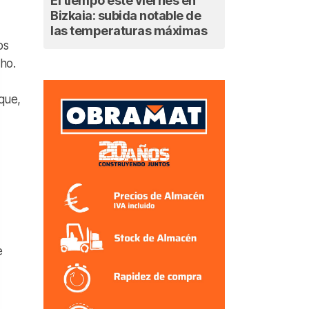
El tiempo este viernes en
Bizkaia: subida notable de
las temperaturas máximas
os
ho.
que,
e