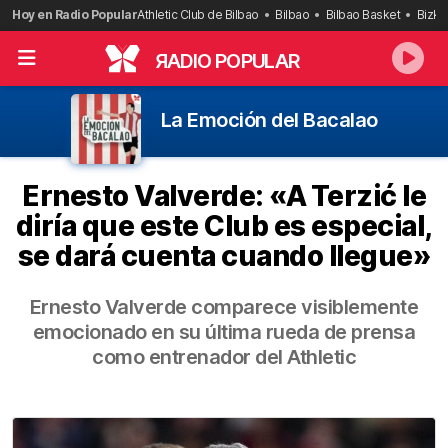
Saltar
Hoy en Radio Popular
Athletic Club de Bilbao
Bilbao
Bilbao Basket
Bizka
al
contenido
R
ADIO POPULAR
La Emoción del Bacalao
Ernesto Valverde: «A Terzić le
diría que este Club es especial,
se dará cuenta cuando llegue»
Ernesto Valverde comparece visiblemente
emocionado en su última rueda de prensa
como entrenador del Athletic