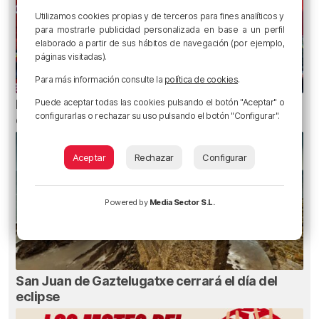
Utilizamos cookies propias y de terceros para fines analíticos y
para mostrarle publicidad personalizada en base a un perfil
elaborado a partir de sus hábitos de navegación (por ejemplo,
páginas visitadas).
Para más información consulte la
política de cookies
.
Puede aceptar todas las cookies pulsando el botón "Aceptar" o
Metro Bilbao cierra la estación de San Mamés
configurarlas o rechazar su uso pulsando el botón "Configurar".
durante una hora por un incendio
Aceptar
Rechazar
Configurar
Powered by
Media Sector S.L.
San Juan de Gaztelugatxe cerrará el día del
eclipse