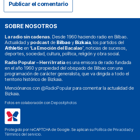
SOBRE NOSOTROS
La radio sin cadenas
. Desde 1960 haciendo radio en Bilbao.
Actualidad y
podcast
de
Bilbao
y
Bizkaia
, los partidos del
Athletic
en
‘La Emoción del Bacalao’
, noticias de sucesos,
deportes, sociedad, cultura, política, religión y obra social.
Radio Popular – Herri Irratia
es una emisora de radio fundada
en el año 1960 y propiedad del obispado de Bilbao con una
programación de carácter generalista, que va dirigida a todo el
territorio histórico de Bizkaia.
Menciónanos con
@RadioPopular
para comentar la actualidad de
Bizkaia.
Fotos en colaboración con
Depositphotos
Protegido por reCAPTCHA de Google. Se aplican su
Política de Privacidad
y
Términos del servicio
.