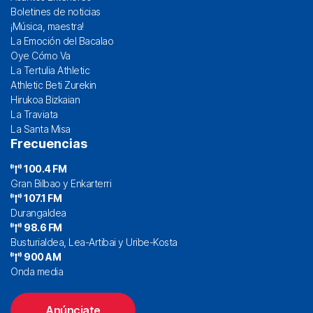
Boletines de noticias
¡Música, maestra!
La Emoción del Bacalao
Oye Cómo Va
La Tertulia Athletic
Athletic Beti Zurekin
Hirukoa Bizkaian
La Traviata
La Santa Misa
Frecuencias
100.4 FM
Gran Bilbao y Enkarterri
107.1 FM
Durangaldea
98.6 FM
Busturialdea, Lea-Artibai y Uribe-Kosta
900 AM
Onda media
Anúnciate