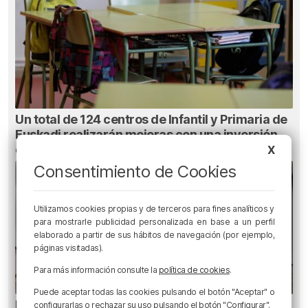
Un total de 124 centros de Infantil y Primaria de
Euskadi realizarán mejoras con una inversión
de 19,3 millones
X
Consentimiento de Cookies
Utilizamos cookies propias y de terceros para fines analíticos y
para mostrarle publicidad personalizada en base a un perfil
elaborado a partir de sus hábitos de navegación (por ejemplo,
páginas visitadas).
Para más información consulte la
política de cookies
.
Puede aceptar todas las cookies pulsando el botón "Aceptar" o
Planes para este fin de semana en Bilbao,
configurarlas o rechazar su uso pulsando el botón "Configurar".