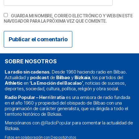
GUARDA MI NOMBRE, CORREO ELECTRÓNICO Y WEB EN ESTE
NAVEGADOR PARA LA PRÓXIMA VEZ QUE COMENTE.
SOBRE NOSOTROS
La radio sin cadenas
. Desde 1960 haciendo radio en Bilbao.
Actualidad y
podcast
de
Bilbao
y
Bizkaia
, los partidos del
Athletic
en
‘La Emoción del Bacalao’
, noticias de sucesos,
deportes, sociedad, cultura, política, religión y obra social.
Radio Popular – Herri Irratia
es una emisora de radio fundada
en el año 1960 y propiedad del obispado de Bilbao con una
programación de carácter generalista, que va dirigida a todo el
territorio histórico de Bizkaia.
Menciónanos con
@RadioPopular
para comentar la actualidad de
Bizkaia.
Fotos en colaboración con
Depositphotos