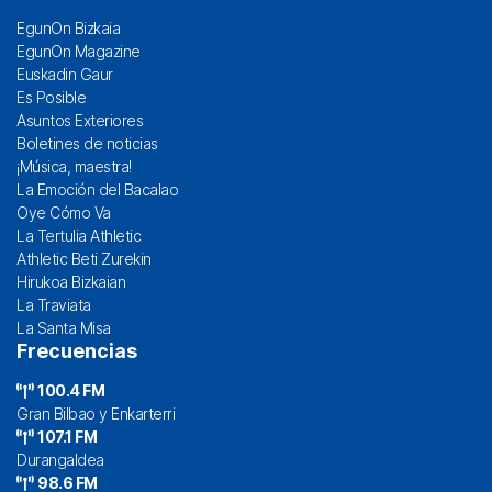
EgunOn Bizkaia
EgunOn Magazine
Euskadin Gaur
Es Posible
Asuntos Exteriores
Boletines de noticias
¡Música, maestra!
La Emoción del Bacalao
Oye Cómo Va
La Tertulia Athletic
Athletic Beti Zurekin
Hirukoa Bizkaian
La Traviata
La Santa Misa
Frecuencias
100.4 FM
Gran Bilbao y Enkarterri
107.1 FM
Durangaldea
98.6 FM