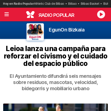
Saltar
Hoy en Radio Popular
Athletic Club de Bilbao
Bilbao
Bilbao Basket
Bizka
al
contenido
R
ADIO POPULAR
EgunOn Bizkaia
Leioa lanza una campaña para
reforzar el civismo y el cuidado
del espacio público
El Ayuntamiento difundirá seis mensajes
sobre residuos, mascotas, velocidad,
bidegorris y mobiliario urbano