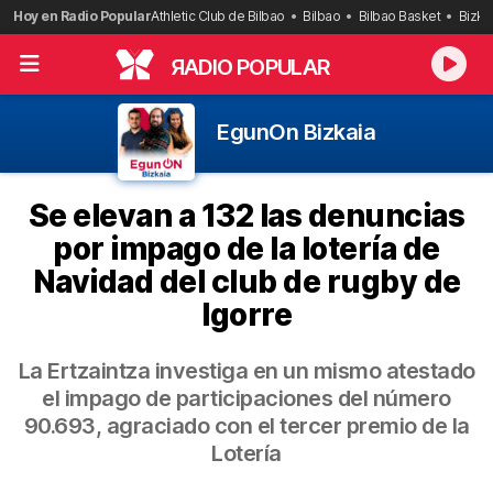
Saltar
Hoy en Radio Popular
Athletic Club de Bilbao
Bilbao
Bilbao Basket
Bizka
al
contenido
R
ADIO POPULAR
EgunOn Bizkaia
Se elevan a 132 las denuncias
por impago de la lotería de
Navidad del club de rugby de
Igorre
La Ertzaintza investiga en un mismo atestado
el impago de participaciones del número
90.693, agraciado con el tercer premio de la
Lotería