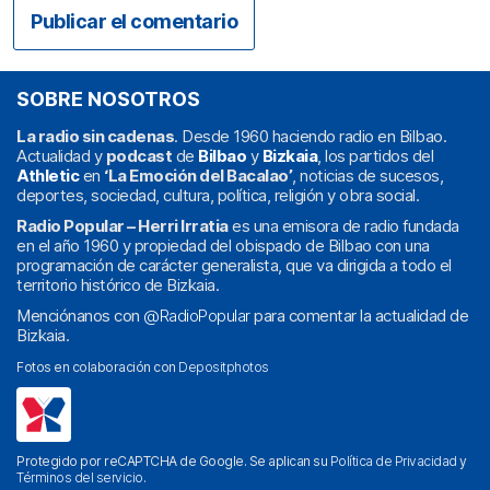
SOBRE NOSOTROS
La radio sin cadenas
. Desde 1960 haciendo radio en Bilbao.
Actualidad y
podcast
de
Bilbao
y
Bizkaia
, los partidos del
Athletic
en
‘La Emoción del Bacalao’
, noticias de sucesos,
deportes, sociedad, cultura, política, religión y obra social.
Radio Popular – Herri Irratia
es una emisora de radio fundada
en el año 1960 y propiedad del obispado de Bilbao con una
programación de carácter generalista, que va dirigida a todo el
territorio histórico de Bizkaia.
Menciónanos con
@RadioPopular
para comentar la actualidad de
Bizkaia.
Fotos en colaboración con
Depositphotos
Protegido por reCAPTCHA de Google. Se aplican su
Política de Privacidad
y
Términos del servicio
.