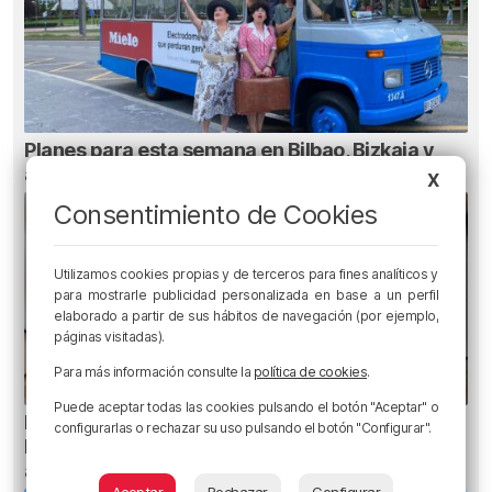
Planes para esta semana en Bilbao, Bizkaia y
alrededores: del 4 al 10 de agosto
X
Consentimiento de Cookies
Utilizamos cookies propias y de terceros para fines analíticos y
para mostrarle publicidad personalizada en base a un perfil
elaborado a partir de sus hábitos de navegación (por ejemplo,
páginas visitadas).
Para más información consulte la
política de cookies
.
Puede aceptar todas las cookies pulsando el botón "Aceptar" o
Planes para este fin de semana en Bilbao,
configurarlas o rechazar su uso pulsando el botón "Configurar".
Bizkaia y alrededores: del 30 de julio al 2 de
agosto