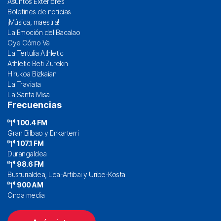
Asuntos Exteriores
Boletines de noticias
¡Música, maestra!
La Emoción del Bacalao
Oye Cómo Va
La Tertulia Athletic
Athletic Beti Zurekin
Hirukoa Bizkaian
La Traviata
La Santa Misa
Frecuencias
100.4 FM
Gran Bilbao y Enkarterri
107.1 FM
Durangaldea
98.6 FM
Busturialdea, Lea-Artibai y Uribe-Kosta
900 AM
Onda media