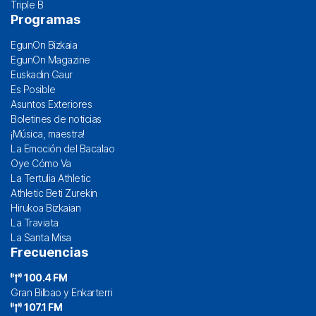
Triple B
Programas
EgunOn Bizkaia
EgunOn Magazine
Euskadin Gaur
Es Posible
Asuntos Exteriores
Boletines de noticias
¡Música, maestra!
La Emoción del Bacalao
Oye Cómo Va
La Tertulia Athletic
Athletic Beti Zurekin
Hirukoa Bizkaian
La Traviata
La Santa Misa
Frecuencias
100.4 FM
Gran Bilbao y Enkarterri
107.1 FM