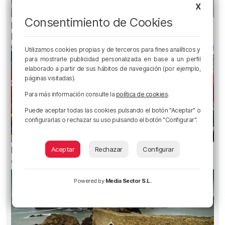
X
Consentimiento de Cookies
Recuperado el cuerpo sin vida de una mujer en
la ría de Bilbao
Utilizamos cookies propias y de terceros para fines analíticos y
para mostrarle publicidad personalizada en base a un perfil
elaborado a partir de sus hábitos de navegación (por ejemplo,
páginas visitadas).
Para más información consulte la
política de cookies
.
Puede aceptar todas las cookies pulsando el botón "Aceptar" o
configurarlas o rechazar su uso pulsando el botón "Configurar".
Metro Bilbao cierra la estación de San Mamés
Aceptar
Rechazar
Configurar
durante una hora por un incendio
Powered by
Media Sector S.L.