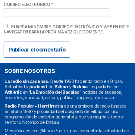
CORREO ELECTRÓNICO
*
GUARDA MI NOMBRE, CORREO ELECTRÓNICO Y WEB EN ESTE
NAVEGADOR PARA LA PRÓXIMA VEZ QUE COMENTE.
SOBRE NOSOTROS
La radio sin cadenas
. Desde 1960 haciendo radio en Bilbao.
Actualidad y
podcast
de
Bilbao
y
Bizkaia
, los partidos del
Athletic
en
‘La Emoción del Bacalao’
, noticias de sucesos,
deportes, sociedad, cultura, política, religión y obra social.
Radio Popular – Herri Irratia
es una emisora de radio fundada
en el año 1960 y propiedad del obispado de Bilbao con una
programación de carácter generalista, que va dirigida a todo el
territorio histórico de Bizkaia.
Menciónanos con
@RadioPopular
para comentar la actualidad de