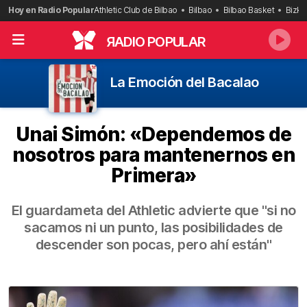
Saltar
Hoy en Radio Popular
Athletic Club de Bilbao
Bilbao
Bilbao Basket
Bizka
al
contenido
R
ADIO POPULAR
La Emoción del Bacalao
Unai Simón: «Dependemos de
nosotros para mantenernos en
Primera»
El guardameta del Athletic advierte que "si no
sacamos ni un punto, las posibilidades de
descender son pocas, pero ahí están"