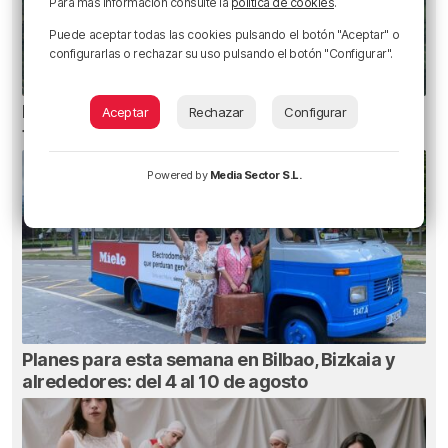
Para más información consulte la
política de cookies
.
Puede aceptar todas las cookies pulsando el botón "Aceptar" o
configurarlas o rechazar su uso pulsando el botón "Configurar".
Heridas dos personas en un accidente entre
Aceptar
Rechazar
Configurar
tres vehículos en la A8 en Muskiz
Powered by
Media Sector S.L.
Planes para esta semana en Bilbao, Bizkaia y
alrededores: del 4 al 10 de agosto