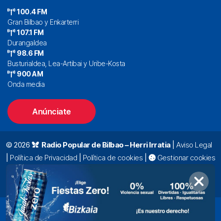
100.4 FM
Gran Bilbao y Enkarterri
107.1 FM
Durangaldea
98.6 FM
Busturialdea, Lea-Artibai y Uribe-Kosta
900 AM
Onda media
Anúnciate
© 2026
Radio Popular de Bilbao – Herri Irratia
|
Aviso Legal
|
Política de Privacidad
|
Política de cookies
|
Gestionar cookies
Alda. Mazarredo, 47 – 7º 48009 Bilbao |
94 423 92 00
|
oyentes@radiopopular.com