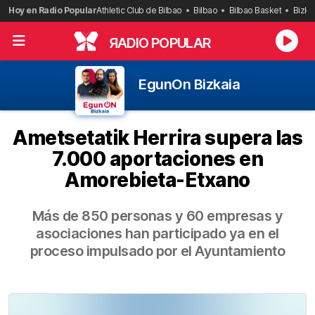
Saltar
Hoy en Radio Popular
Athletic Club de Bilbao
Bilbao
Bilbao Basket
Bizka
al
contenido
R
ADIO POPULAR
EgunOn Bizkaia
Ametsetatik Herrira supera las
7.000 aportaciones en
Amorebieta-Etxano
Más de 850 personas y 60 empresas y
asociaciones han participado ya en el
proceso impulsado por el Ayuntamiento