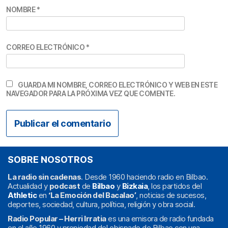
NOMBRE
*
CORREO ELECTRÓNICO
*
GUARDA MI NOMBRE, CORREO ELECTRÓNICO Y WEB EN ESTE
NAVEGADOR PARA LA PRÓXIMA VEZ QUE COMENTE.
SOBRE NOSOTROS
La radio sin cadenas
. Desde 1960 haciendo radio en Bilbao.
Actualidad y
podcast
de
Bilbao
y
Bizkaia
, los partidos del
Athletic
en
‘La Emoción del Bacalao’
, noticias de sucesos,
deportes, sociedad, cultura, política, religión y obra social.
Radio Popular – Herri Irratia
es una emisora de radio fundada
en el año 1960 y propiedad del obispado de Bilbao con una