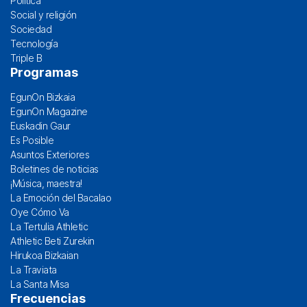
Política
Social y religión
Sociedad
Tecnología
Triple B
Programas
EgunOn Bizkaia
EgunOn Magazine
Euskadin Gaur
Es Posible
Asuntos Exteriores
Boletines de noticias
¡Música, maestra!
La Emoción del Bacalao
Oye Cómo Va
La Tertulia Athletic
Athletic Beti Zurekin
Hirukoa Bizkaian
La Traviata
La Santa Misa
Frecuencias