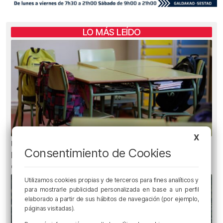
LO MÁS LEÍDO
X
Un total de 124 centros de Infantil y Primaria de
Consentimiento de Cookies
Euskadi realizarán mejoras con una inversión
de 19,3 millones
Utilizamos cookies propias y de terceros para fines analíticos y
para mostrarle publicidad personalizada en base a un perfil
elaborado a partir de sus hábitos de navegación (por ejemplo,
páginas visitadas).