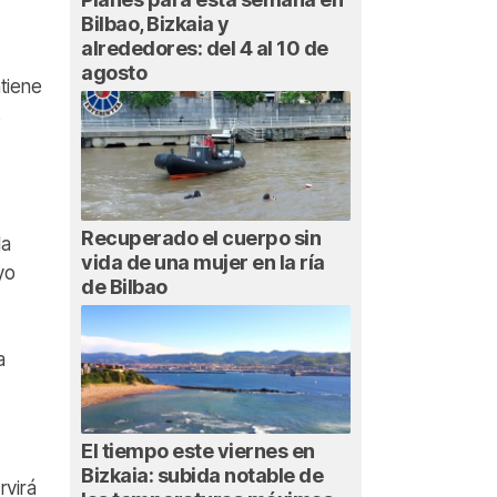
Bilbao, Bizkaia y
alrededores: del 4 al 10 de
agosto
tiene
Recuperado el cuerpo sin
la
vida de una mujer en la ría
yo
de Bilbao
a
El tiempo este viernes en
Bizkaia: subida notable de
rvirá