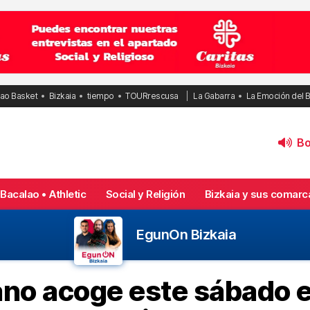
bao Basket
Bizkaia
tiempo
TOURrescusa
La Gabarra
La Emoción del 
Bol
Bacalao • Athletic
Social y Religión
Bizkaia y sus comarc
EgunOn Bizkaia
no acoge este sábado 