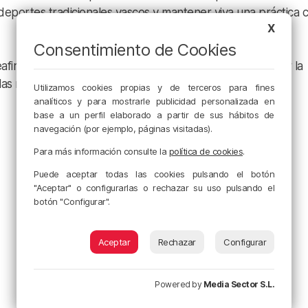
eportes tradicionales vascos y mantener viva una práctica 
X
Consentimiento de Cookies
firmado su apuesta por los deportes tradicionales y por la
e las nuevas generaciones.
Utilizamos cookies propias y de terceros para fines
analíticos y para mostrarle publicidad personalizada en
base a un perfil elaborado a partir de sus hábitos de
navegación (por ejemplo, páginas visitadas).
Para más información consulte la
política de cookies
.
Puede aceptar todas las cookies pulsando el botón
"Aceptar" o configurarlas o rechazar su uso pulsando el
botón "Configurar".
Aceptar
Rechazar
Configurar
Powered by
Media Sector S.L.