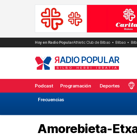
Saltar
al
contenido
Hoy en Radio Popular
Athletic Club de Bilbao
Bilbao
Bil
R
ADIO POPULAR
BILBO
HERRI
IRRATIA
Podcast
Programación
Deportes
Frecuencias
Amorebieta-Etxa