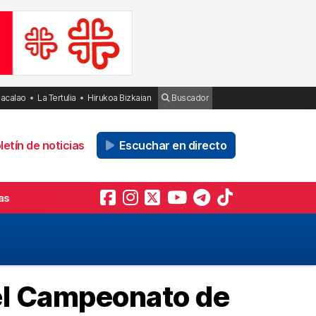
Bacalao
La Tertulia
Hirukoa Bizkaian
Buscador
etín de noticias
Escuchar en directo
as
el Campeonato de