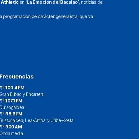
l
Athletic
en
‘La Emoción del Bacalao’
, noticias de
a programación de carácter generalista, que va
Frecuencias
100.4 FM
Gran Bilbao y Enkarterri
107.1 FM
Durangaldea
98.6 FM
Busturialdea, Lea-Artibai y Uribe-Kosta
900 AM
Onda media