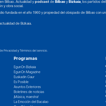
en Bilbao. Actualidad y
podcast
de
Bilbao
y
Bizkaia
, los partidos de
ón y obra social.
dio fundada en el año 1960 y propiedad del obispado de Bilbao con un
ctualidad de Bizkaia.
 de Privacidad
y
Términos del servicio
.
Programas
EgunOn Bizkaia
EgunOn Magazine
Euskadin Gaur
Es Posible
Asuntos Exteriores
Boletines de noticias
¡Música, maestra!
La Emoción del Bacalao