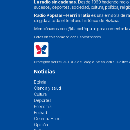
La radio sin cadenas
. Desde 1960 haciendo radio 
sucesos, deportes, sociedad, cultura, política, religi
Radio Popular – Herri Irratia
es una emisora de ra
dirigida a todo el territorio histórico de Bizkaia.
Menciónanos con
@RadioPopular
para comentar la a
Fotos en colaboración con
Depositphotos
Protegido por reCAPTCHA de Google. Se aplican su
Política
Noticias
Bizkaia
Ciencia y salud
Cultura
Deportes
Economía
Euskadi
Geureaz Harro
Opinión