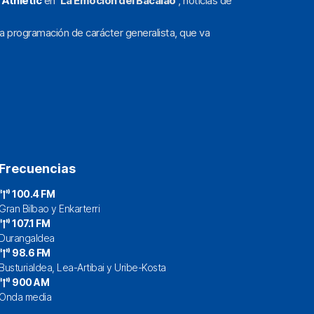
l
Athletic
en
‘La Emoción del Bacalao’
, noticias de
a programación de carácter generalista, que va
Frecuencias
100.4 FM
Gran Bilbao y Enkarterri
107.1 FM
Durangaldea
98.6 FM
Busturialdea, Lea-Artibai y Uribe-Kosta
900 AM
Onda media