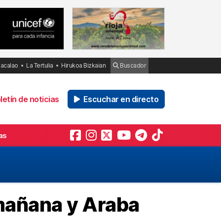
Bacalao
La Tertulia
Hirukoa Bizkaian
Buscador
etín de noticias
Escuchar en directo
as
 mañana y Araba