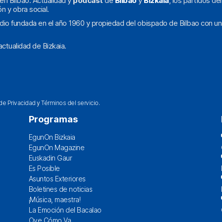
en Bilbao. Actualidad y
podcast
de
Bilbao
y
Bizkaia
, los partidos de
ón y obra social.
dio fundada en el año 1960 y propiedad del obispado de Bilbao con un
ctualidad de Bizkaia.
 de Privacidad
y
Términos del servicio
.
Programas
EgunOn Bizkaia
EgunOn Magazine
Euskadin Gaur
Es Posible
Asuntos Exteriores
Boletines de noticias
¡Música, maestra!
La Emoción del Bacalao
Oye Cómo Va