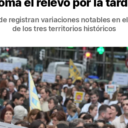
oma el relevo por la tar
e registran variaciones notables en el 
de los tres territorios históricos