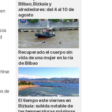
Bilbao, Bizkaia y
alrededores: del 4 al 10 de
 en
agosto
cos
ad
Recuperado el cuerpo sin
vida de una mujer en la ría
de Bilbao
rtirse
les de
El tiempo este viernes en
Bizkaia: subida notable de
las temperaturas máximas