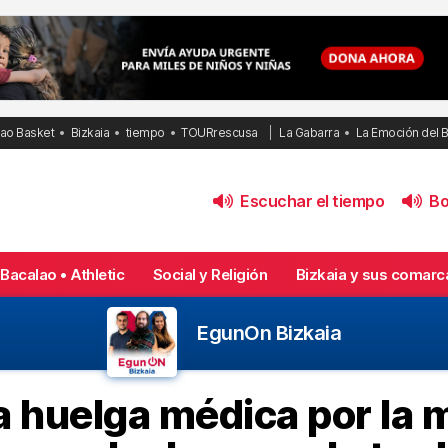
bao Basket
Bizkaia
tiempo
TOURrescusa
La Gabarra
La Emoción del 
Escuchar el tiempo
Bol
Bacalao • Athletic
Social y Religión
Bizkaia y sus comarc
EgunOn Bizkaia
 la huelga médica por la