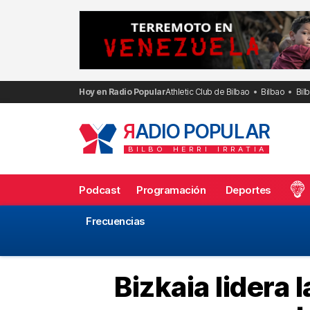
Saltar
al
contenido
Hoy en Radio Popular
Athletic Club de Bilbao
Bilbao
Bil
R
ADIO POPULAR
BILBO
HERRI
IRRATIA
Podcast
Programación
Deportes
Frecuencias
Bizkaia lidera