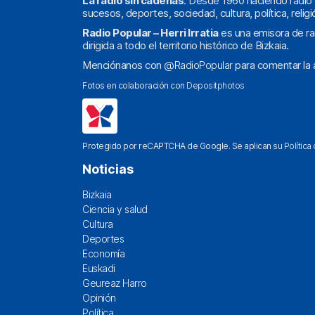
La radio sin cadenas
. Desde 1960 haciendo radio 
sucesos, deportes, sociedad, cultura, política, religi
Radio Popular – Herri Irratia
es una emisora de ra
dirigida a todo el territorio histórico de Bizkaia.
Menciónanos con
@RadioPopular
para comentar la a
Fotos en colaboración con
Depositphotos
Protegido por reCAPTCHA de Google. Se aplican su
Política
Noticias
Bizkaia
Ciencia y salud
Cultura
Deportes
Economía
Euskadi
Geureaz Harro
Opinión
Política