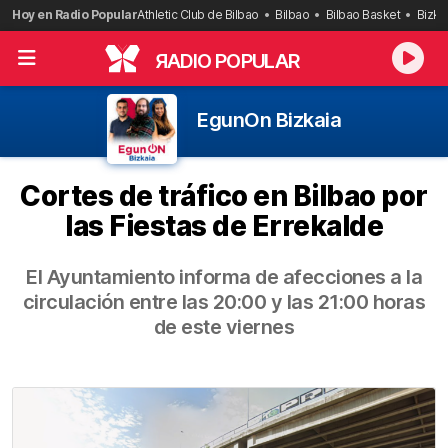
Saltar
Hoy en Radio Popular
Athletic Club de Bilbao
Bilbao
Bilbao Basket
Bizka
al
contenido
R
ADIO POPULAR
EgunOn Bizkaia
Cortes de tráfico en Bilbao por
las Fiestas de Errekalde
El Ayuntamiento informa de afecciones a la
circulación entre las 20:00 y las 21:00 horas
de este viernes