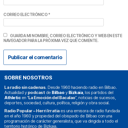
CORREO ELECTRÓNICO
*
GUARDA MI NOMBRE, CORREO ELECTRÓNICO Y WEB EN ESTE
NAVEGADOR PARA LA PRÓXIMA VEZ QUE COMENTE.
SOBRE NOSOTROS
La radio sin cadenas
. Desde 1960 haciendo radio en Bilbao.
Actualidad y
podcast
de
Bilbao
y
Bizkaia
, los partidos del
Athletic
en
‘La Emoción del Bacalao’
, noticias de sucesos,
deportes, sociedad, cultura, política, religión y obra social.
Radio Popular – Herri Irratia
es una emisora de radio fundada
en el año 1960 y propiedad del obispado de Bilbao con una
programación de carácter generalista, que va dirigida a todo el
territorio histórico de Bizkaia.