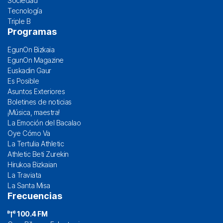
Sociedad
Tecnología
Triple B
Programas
EgunOn Bizkaia
EgunOn Magazine
Euskadin Gaur
Es Posible
Asuntos Exteriores
Boletines de noticias
¡Música, maestra!
La Emoción del Bacalao
Oye Cómo Va
La Tertulia Athletic
Athletic Beti Zurekin
Hirukoa Bizkaian
La Traviata
La Santa Misa
Frecuencias
100.4 FM