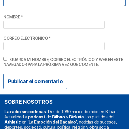
NOMBRE
*
CORREO ELECTRÓNICO
*
GUARDA MI NOMBRE, CORREO ELECTRÓNICO Y WEB EN ESTE
NAVEGADOR PARA LA PRÓXIMA VEZ QUE COMENTE.
SOBRE NOSOTROS
La radio sin cadenas
. Desde 1960 haciendo radio en Bilbao.
Actualidad y
podcast
de
Bilbao
y
Bizkaia
, los partidos del
Athletic
en
‘La Emoción del Bacalao’
, noticias de sucesos,
deportes, sociedad, cultura, política, religión y obra social.