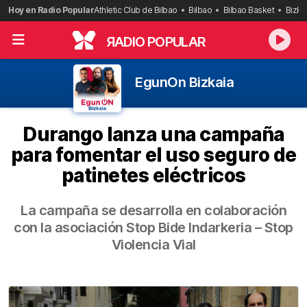
Saltar
Hoy en Radio Popular
Athletic Club de Bilbao
Bilbao
Bilbao Basket
Bizka
al
contenido
R
ADIO POPULAR
EgunOn Bizkaia
Durango lanza una campaña
para fomentar el uso seguro de
patinetes eléctricos
La campaña se desarrolla en colaboración
con la asociación Stop Bide Indarkeria – Stop
Violencia Vial