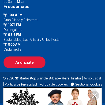
La Santa Misa
Frecuencias
100.4 FM
Gran Bilbao y Enkarterri
107.1 FM
Durangaldea
98.6 FM
Busturialdea, Lea-Artibai y Uribe-Kosta
900 AM
Onda media
Anúnciate
© 2026
Radio Popular de Bilbao – Herri Irratia
|
Aviso Legal
|
Política de Privacidad
|
Política de cookies
|
Gestionar cookies
Alda. Mazarredo, 47 – 7º 48009 Bilbao |
94 423 92 00
|
oyentes@radiopopular.com