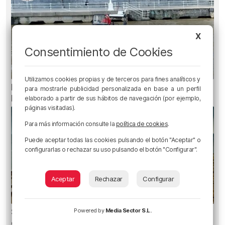
X
Consentimiento de Cookies
Utilizamos cookies propias y de terceros para fines analíticos y
Recuperado el cuerpo sin vida de una mujer en
para mostrarle publicidad personalizada en base a un perfil
la ría de Bilbao
elaborado a partir de sus hábitos de navegación (por ejemplo,
páginas visitadas).
Para más información consulte la
política de cookies
.
Puede aceptar todas las cookies pulsando el botón "Aceptar" o
configurarlas o rechazar su uso pulsando el botón "Configurar".
Aceptar
Rechazar
Configurar
San Juan de Gaztelugatxe cerrará el día del
Powered by
Media Sector S.L.
eclipse