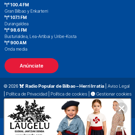
100.4 FM
Gran Bilbao y Enkarterri
107.1 FM
Durangaldea
98.6 FM
Busturialdea, Lea-Artibai y Uribe-Kosta
900 AM
Onda media
Anúnciate
© 2026
Radio Popular de Bilbao – Herri Irratia
|
Aviso Legal
|
Política de Privacidad
|
Política de cookies
|
Gestionar cookies
Alda. Mazarredo, 47 – 7º 48009 Bilbao |
94 423 92 00
|
oyentes@radiopopular.com