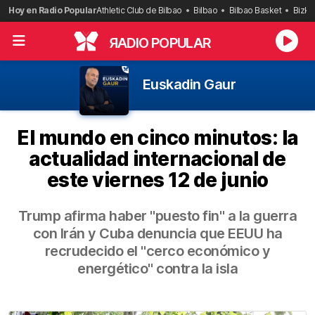
Saltar
Hoy en Radio Popular
Athletic Club de Bilbao
Bilbao
Bilbao Basket
Bizka
al
contenido
R
ADIO POPULAR
Euskadin Gaur
El mundo en cinco minutos: la
actualidad internacional de
este viernes 12 de junio
Trump afirma haber "puesto fin" a la guerra
con Irán y Cuba denuncia que EEUU ha
recrudecido el "cerco económico y
energético" contra la isla