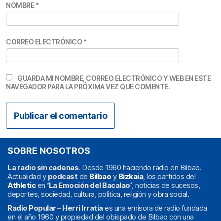
NOMBRE
*
CORREO ELECTRÓNICO
*
GUARDA MI NOMBRE, CORREO ELECTRÓNICO Y WEB EN ESTE
NAVEGADOR PARA LA PRÓXIMA VEZ QUE COMENTE.
SOBRE NOSOTROS
La radio sin cadenas
. Desde 1960 haciendo radio en Bilbao.
Actualidad y
podcast
de
Bilbao
y
Bizkaia
, los partidos del
Athletic
en
‘La Emoción del Bacalao’
, noticias de sucesos,
deportes, sociedad, cultura, política, religión y obra social.
Radio Popular – Herri Irratia
es una emisora de radio fundada
en el año 1960 y propiedad del obispado de Bilbao con una