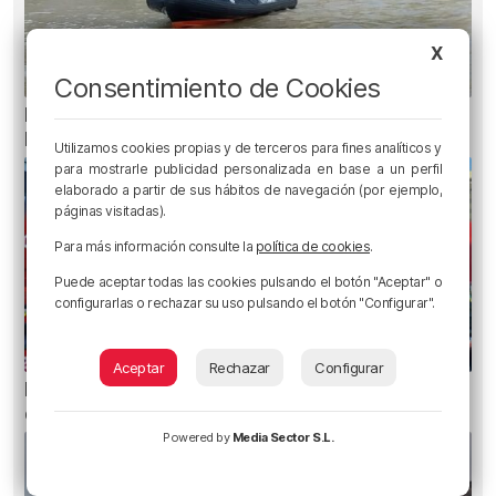
X
Consentimiento de Cookies
Recuperado el cuerpo sin vida de una mujer en
la ría de Bilbao
Utilizamos cookies propias y de terceros para fines analíticos y
para mostrarle publicidad personalizada en base a un perfil
elaborado a partir de sus hábitos de navegación (por ejemplo,
páginas visitadas).
Para más información consulte la
política de cookies
.
Puede aceptar todas las cookies pulsando el botón "Aceptar" o
configurarlas o rechazar su uso pulsando el botón "Configurar".
Aceptar
Rechazar
Configurar
Metro Bilbao cierra la estación de San Mamés
durante una hora por un incendio
Powered by
Media Sector S.L.