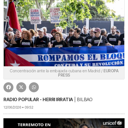
Concentración ante la embajada cubana en Madrid /
EUROPA
PRESS
RADIO POPULAR - HERRI IRRATIA
| BILBAO
12/06/2026 • 09:52