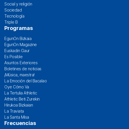
Social y religión
Sociedad
Tecnología
Triple B
Programas
EgunOn Bizkaia
EgunOn Magazine
Euskadin Gaur
Es Posible
Asuntos Exteriores
Boletines de noticias
¡Música, maestra!
La Emoción del Bacalao
Oye Cómo Va
La Tertulia Athletic
Athletic Beti Zurekin
Hirukoa Bizkaian
La Traviata
La Santa Misa
Frecuencias