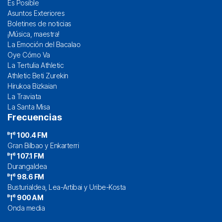
Es Posible
Asuntos Exteriores
Boletines de noticias
¡Música, maestra!
La Emoción del Bacalao
Oye Cómo Va
La Tertulia Athletic
Athletic Beti Zurekin
Hirukoa Bizkaian
La Traviata
La Santa Misa
Frecuencias
100.4 FM
Gran Bilbao y Enkarterri
107.1 FM
Durangaldea
98.6 FM
Busturialdea, Lea-Artibai y Uribe-Kosta
900 AM
Onda media