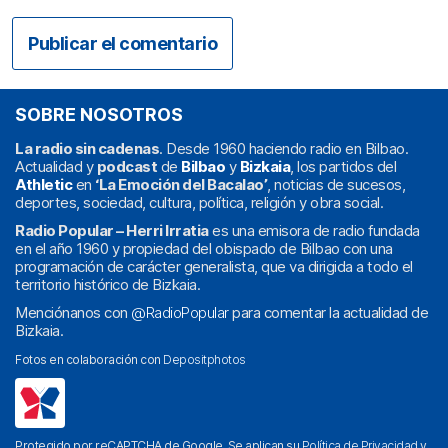
SOBRE NOSOTROS
La radio sin cadenas
. Desde 1960 haciendo radio en Bilbao.
Actualidad y
podcast
de
Bilbao
y
Bizkaia
, los partidos del
Athletic
en
‘La Emoción del Bacalao’
, noticias de sucesos,
deportes, sociedad, cultura, política, religión y obra social.
Radio Popular – Herri Irratia
es una emisora de radio fundada
en el año 1960 y propiedad del obispado de Bilbao con una
programación de carácter generalista, que va dirigida a todo el
territorio histórico de Bizkaia.
Menciónanos con
@RadioPopular
para comentar la actualidad de
Bizkaia.
Fotos en colaboración con
Depositphotos
Protegido por reCAPTCHA de Google. Se aplican su
Política de Privacidad
y