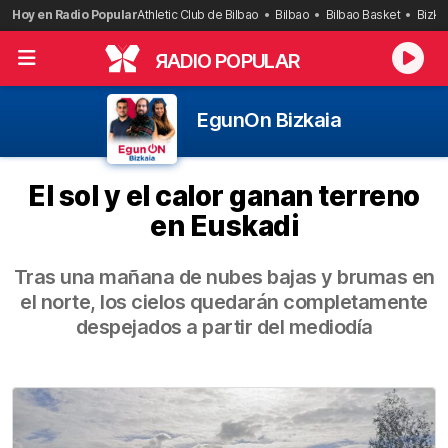
Saltar
Hoy en Radio Popular
Athletic Club de Bilbao
Bilbao
Bilbao Basket
Bizka
al
contenido
R
ADIO POPULAR
EgunOn Bizkaia
El sol y el calor ganan terreno
en Euskadi
Tras una mañana de nubes bajas y brumas en
el norte, los cielos quedarán completamente
despejados a partir del mediodía