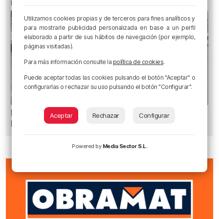
notable de las temperaturas máximas
Utilizamos cookies propias y de terceros para fines analíticos y
para mostrarle publicidad personalizada en base a un perfil
elaborado a partir de sus hábitos de navegación (por ejemplo,
páginas visitadas).
Para más información consulte la
política de cookies
.
Puede aceptar todas las cookies pulsando el botón "Aceptar" o
configurarlas o rechazar su uso pulsando el botón "Configurar".
Recuperado el cuerpo sin vida de una mujer en
Aceptar
Rechazar
Configurar
la ría de Bilbao
Powered by
Media Sector S.L.