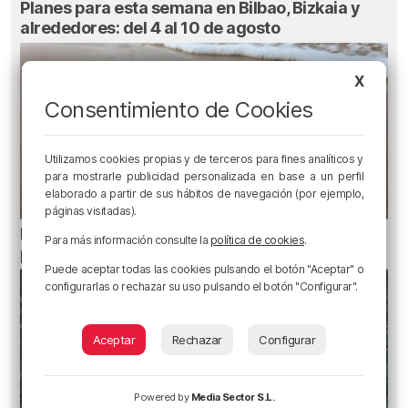
Planes para esta semana en Bilbao, Bizkaia y
alrededores: del 4 al 10 de agosto
X
Consentimiento de Cookies
Utilizamos cookies propias y de terceros para fines analíticos y
para mostrarle publicidad personalizada en base a un perfil
elaborado a partir de sus hábitos de navegación (por ejemplo,
páginas visitadas).
Euskadi registra 27 picaduras de carabela
Para más información consulte la
política de cookies
.
portuguesa
Puede aceptar todas las cookies pulsando el botón "Aceptar" o
configurarlas o rechazar su uso pulsando el botón "Configurar".
Aceptar
Rechazar
Configurar
Powered by
Media Sector S.L.