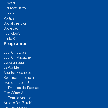
Euskadi
Geureaz Harro
Opinión
Política
Social y religión
Sociedad
Tecnología
Triple B
Programas
EgunOn Bizkaia
EgunOn Magazine
Euskadin Gaur
Es Posible
Asuntos Exteriores
Boletines de noticias
¡Música, maestra!
La Emoción del Bacalao
Oye Cómo Va
La Tertulia Athletic
Athletic Beti Zurekin
Hirukoa Bizkaian