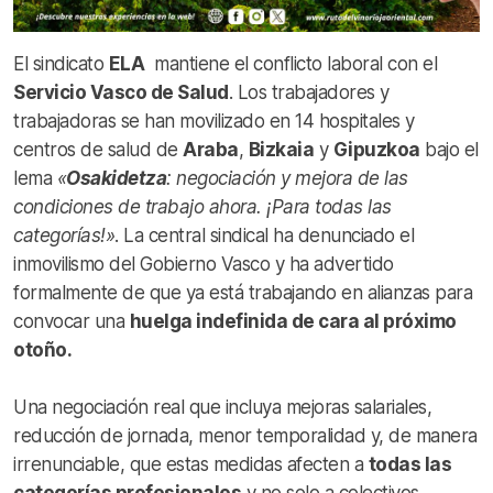
El sindicato
ELA
mantiene el conflicto laboral con el
Servicio Vasco de Salud
. Los trabajadores y
trabajadoras se han movilizado en 14 hospitales y
centros de salud de
Araba
,
Bizkaia
y
Gipuzkoa
bajo el
lema
«
Osakidetza
: negociación y mejora de las
condiciones de trabajo ahora. ¡Para todas las
categorías!»
. La central sindical ha denunciado el
inmovilismo del Gobierno Vasco y ha advertido
formalmente de que ya está trabajando en alianzas para
convocar una
huelga indefinida de cara al próximo
otoño.
Una negociación real que incluya mejoras salariales,
reducción de jornada, menor temporalidad y, de manera
irrenunciable, que estas medidas afecten a
todas las
categorías profesionales
y no solo a colectivos