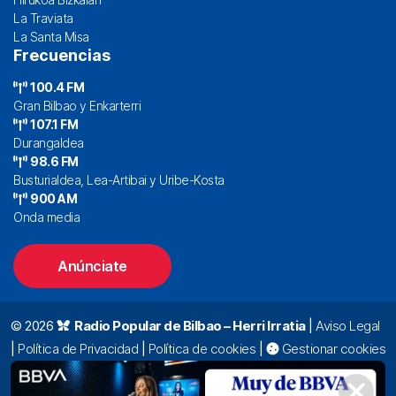
La Traviata
La Santa Misa
Frecuencias
100.4 FM
Gran Bilbao y Enkarterri
107.1 FM
Durangaldea
98.6 FM
Busturialdea, Lea-Artibai y Uribe-Kosta
900 AM
Onda media
Anúnciate
© 2026
Radio Popular de Bilbao – Herri Irratia
|
Aviso Legal
|
Política de Privacidad
|
Política de cookies
|
Gestionar cookies
Alda. Mazarredo, 47 – 7º 48009 Bilbao |
94 423 92 00
|
oyentes@radiopopular.com