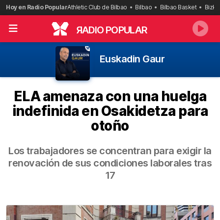
Saltar
Hoy en Radio Popular
Athletic Club de Bilbao
Bilbao
Bilbao Basket
Bizka
al
contenido
R
ADIO POPULAR
Euskadin Gaur
ELA amenaza con una huelga
indefinida en Osakidetza para
otoño
Los trabajadores se concentran para exigir la
renovación de sus condiciones laborales tras
17