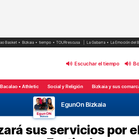
bao Basket
Bizkaia
tiempo
TOURrescusa
La Gabarra
La Emoción del 
Escuchar el tiempo
Bol
Bacalao • Athletic
Social y Religión
Bizkaia y sus comarc
EgunOn Bizkaia
ará sus servicios por e