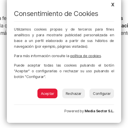
X
Consentimiento de Cookies
a ferroviaria recomienda a todos los viajeros
consultar los
da que la información detallada está disponible en la
aplicac
Utilizamos cookies propias y de terceros para fines
más de mantener operativo su teléfono de atención al client
analíticos y para mostrarle publicidad personalizada en
base a un perfil elaborado a partir de sus hábitos de
navegación (por ejemplo, páginas visitadas).
Para más información consulte la
política de cookies
.
Puede aceptar todas las cookies pulsando el botón
"Aceptar" o configurarlas o rechazar su uso pulsando el
botón "Configurar".
Aceptar
Rechazar
Configurar
Powered by
Media Sector S.L.