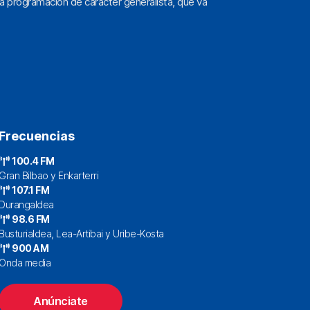
a programación de carácter generalista, que va
Frecuencias
100.4 FM
Gran Bilbao y Enkarterri
107.1 FM
Durangaldea
98.6 FM
Busturialdea, Lea-Artibai y Uribe-Kosta
900 AM
Onda media
Anúnciate