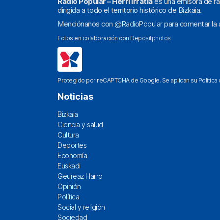
Radio Popular – Herri Irratia
es una emisora de ra
dirigida a todo el territorio histórico de Bizkaia.
Menciónanos con
@RadioPopular
para comentar la a
Fotos en colaboración con
Depositphotos
Protegido por reCAPTCHA de Google. Se aplican su
Política
Noticias
Bizkaia
Ciencia y salud
Cultura
Deportes
Economía
Euskadi
Geureaz Harro
Opinión
Política
Social y religión
Sociedad