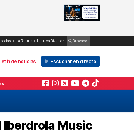
Bacalao
La Tertulia
Hirukoa Bizkaian
Buscador
etín de noticias
Escuchar en directo
as
l Iberdrola Music