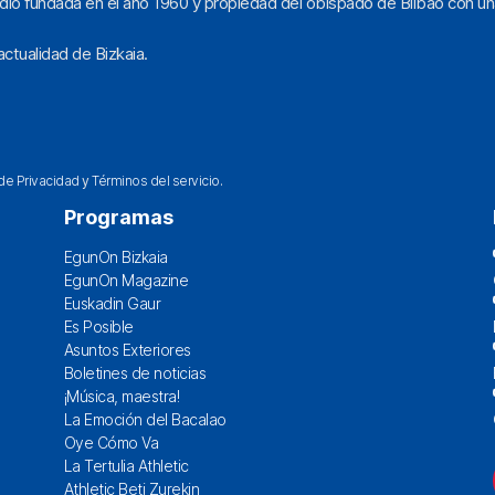
dio fundada en el año 1960 y propiedad del obispado de Bilbao con un
ctualidad de Bizkaia.
 de Privacidad
y
Términos del servicio
.
Programas
EgunOn Bizkaia
EgunOn Magazine
Euskadin Gaur
Es Posible
Asuntos Exteriores
Boletines de noticias
¡Música, maestra!
La Emoción del Bacalao
Oye Cómo Va
La Tertulia Athletic
Athletic Beti Zurekin