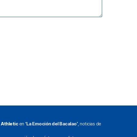
l
Athletic
en
‘La Emoción del Bacalao’
, noticias de