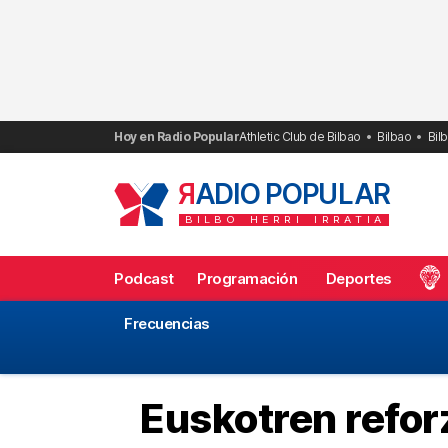
Saltar
al
contenido
Hoy en Radio Popular
Athletic Club de Bilbao
Bilbao
Bil
R
ADIO POPULAR
BILBO
HERRI
IRRATIA
Podcast
Programación
Deportes
Frecuencias
Euskotren reforz