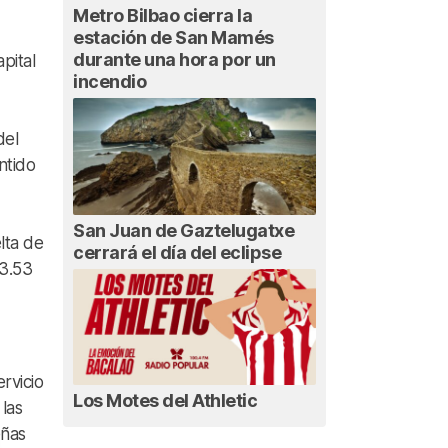
Metro Bilbao cierra la
estación de San Mamés
durante una hora por un
pital
incendio
del
ntido
San Juan de Gaztelugatxe
lta de
cerrará el día del eclipse
23.53
ervicio
Los Motes del Athletic
las
eñas