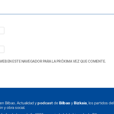
WEB EN ESTE NAVEGADOR PARA LA PRÓXIMA VEZ QUE COMENTE.
en Bilbao. Actualidad y
podcast
de
Bilbao
y
Bizkaia
, los partidos de
ón y obra social.