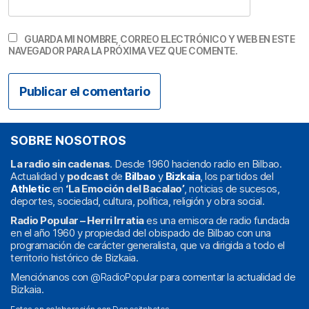
GUARDA MI NOMBRE, CORREO ELECTRÓNICO Y WEB EN ESTE
NAVEGADOR PARA LA PRÓXIMA VEZ QUE COMENTE.
SOBRE NOSOTROS
La radio sin cadenas
. Desde 1960 haciendo radio en Bilbao.
Actualidad y
podcast
de
Bilbao
y
Bizkaia
, los partidos del
Athletic
en
‘La Emoción del Bacalao’
, noticias de sucesos,
deportes, sociedad, cultura, política, religión y obra social.
Radio Popular – Herri Irratia
es una emisora de radio fundada
en el año 1960 y propiedad del obispado de Bilbao con una
programación de carácter generalista, que va dirigida a todo el
territorio histórico de Bizkaia.
Menciónanos con
@RadioPopular
para comentar la actualidad de
Bizkaia.