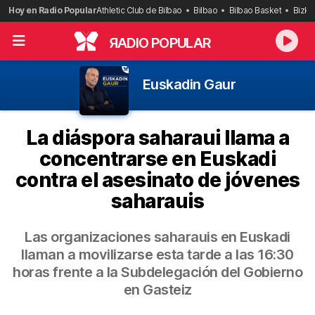
Saltar
Hoy en Radio Popular
Athletic Club de Bilbao
Bilbao
Bilbao Basket
Bizka
al
contenido
R
ADIO POPULAR
Euskadin Gaur
La diáspora saharaui llama a
concentrarse en Euskadi
contra el asesinato de jóvenes
saharauis
Las organizaciones saharauis en Euskadi
llaman a movilizarse esta tarde a las 16:30
horas frente a la Subdelegación del Gobierno
en Gasteiz