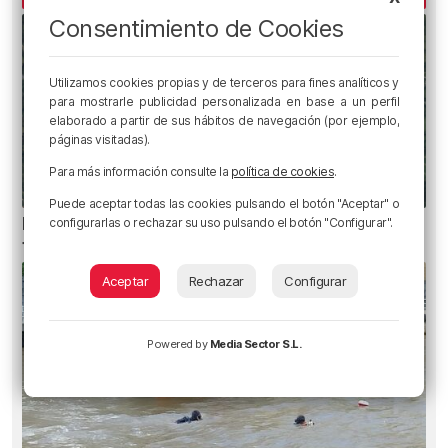
Consentimiento de Cookies
Utilizamos cookies propias y de terceros para fines analíticos y
para mostrarle publicidad personalizada en base a un perfil
elaborado a partir de sus hábitos de navegación (por ejemplo,
páginas visitadas).
Para más información consulte la
política de cookies
.
Puede aceptar todas las cookies pulsando el botón "Aceptar" o
Heridas dos personas en un accidente entre
configurarlas o rechazar su uso pulsando el botón "Configurar".
tres vehículos en la A8 en Muskiz
Aceptar
Rechazar
Configurar
Powered by
Media Sector S.L.