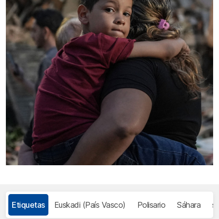
Etiquetas
Euskadi (País Vasco)
Polisario
Sáhara
s