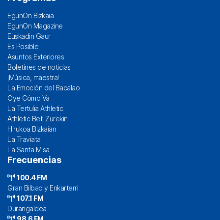
EgunOn Bizkaia
EgunOn Magazine
Euskadin Gaur
Es Posible
Asuntos Exteriores
Boletines de noticias
¡Música, maestra!
La Emoción del Bacalao
Oye Cómo Va
La Tertulia Athletic
Athletic Beti Zurekin
Hirukoa Bizkaian
La Traviata
La Santa Misa
Frecuencias
100.4 FM
Gran Bilbao y Enkarterri
107.1 FM
Durangaldea
98.6 FM