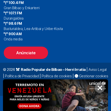
100.4 FM
Gran Bilbao y Enkarterri
107.1 FM
Durangaldea
98.6 FM
Busturialdea, Lea-Artibai y Uribe-Kosta
900 AM
Onda media
Anúnciate
© 2026
Radio Popular de Bilbao – Herri Irratia
|
Aviso Legal
|
Política de Privacidad
|
Política de cookies
|
Gestionar cookies
Alda. Mazarredo, 47 – 7º 48009 Bilbao |
94 423 92 00
|
oyentes@radiopopular.com