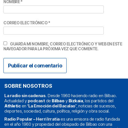
NOMBRE
*
CORREO ELECTRÓNICO
*
GUARDA MI NOMBRE, CORREO ELECTRÓNICO Y WEB EN ESTE
NAVEGADOR PARA LA PRÓXIMA VEZ QUE COMENTE.
SOBRE NOSOTROS
La radio sin cadenas
. Desde 1960 haciendo radio en Bilbao.
Actualidad y
podcast
de
Bilbao
y
Bizkaia
, los partidos del
Athletic
en
‘La Emoción del Bacalao’
, noticias de sucesos,
deportes, sociedad, cultura, política, religión y obra social.
Radio Popular – Herri Irratia
es una emisora de radio fundada
en el año 1960 y propiedad del obispado de Bilbao con una