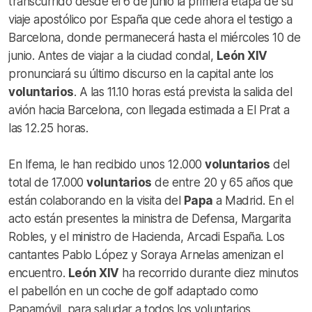
transcurrido desde el 6 de junio la primera etapa de su
viaje apostólico por España que cede ahora el testigo a
Barcelona, donde permanecerá hasta el miércoles 10 de
junio.
Antes de viajar a la ciudad condal,
León XIV
pronunciará su último discurso en la capital ante los
voluntarios
. A las 11.10 horas está prevista la salida del
avión hacia Barcelona, con llegada estimada a El Prat a
las 12.25 horas.
En Ifema, le han recibido unos 12.000
voluntarios
del
total de 17.000
voluntarios
de entre 20 y 65 años que
están colaborando en la visita del
Papa
a Madrid. En el
acto están presentes la ministra de Defensa, Margarita
Robles, y el ministro de Hacienda, Arcadi España.
Los
cantantes Pablo López y Soraya Arnelas amenizan el
encuentro.
León XIV
ha recorrido durante diez minutos
el pabellón en un coche de golf adaptado como
Papamóvil, para saludar a todos los voluntarios.