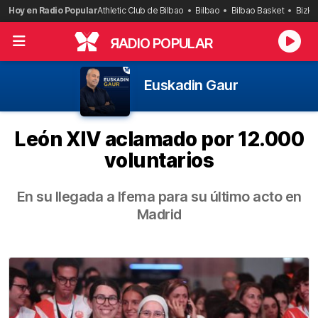
Saltar
Hoy en Radio Popular
Athletic Club de Bilbao
Bilbao
Bilbao Basket
Bizka
al
contenido
R
ADIO POPULAR
Euskadin Gaur
León XIV aclamado por 12.000
voluntarios
En su llegada a Ifema para su último acto en
Madrid