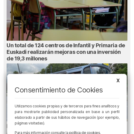
Un total de 124 centros de Infantil y Primaria de
Euskadi realizarán mejoras con una inversión
de 19,3 millones
X
Consentimiento de Cookies
Utilizamos cookies propias y de terceros para fines analíticos y
para mostrarle publicidad personalizada en base a un perfil
elaborado a partir de sus hábitos de navegación (por ejemplo,
páginas visitadas).
Planes para esta semana en Bilbao, Bizkaia y
alrededores: del 4 al 10 de agosto
Para más información consulte la
política de cookies
.