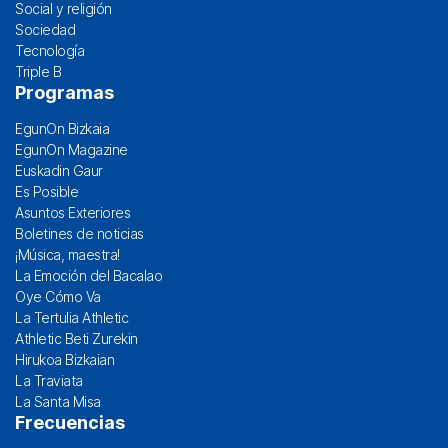
Social y religión
Sociedad
Tecnología
Triple B
Programas
EgunOn Bizkaia
EgunOn Magazine
Euskadin Gaur
Es Posible
Asuntos Exteriores
Boletines de noticias
¡Música, maestra!
La Emoción del Bacalao
Oye Cómo Va
La Tertulia Athletic
Athletic Beti Zurekin
Hirukoa Bizkaian
La Traviata
La Santa Misa
Frecuencias