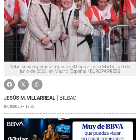
Voluntarios esperan la llegada del Papa a Ifema Madrid, a 9 de
junio de 2026, en Madrid (España) /
EUROPA PRESS
JESÚS M. VILLARREAL
| BILBAO
9/06/2026 • 13:32