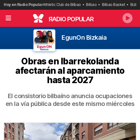
Saltar
Hoy en Radio Popular
Athletic Club de Bilbao
Bilbao
Bilbao Basket
Bizka
al
contenido
R
ADIO POPULAR
EgunOn Bizkaia
Obras en Ibarrekolanda
afectarán al aparcamiento
hasta 2027
El consistorio bilbaíno anuncia ocupaciones
en la vía pública desde este mismo miércoles