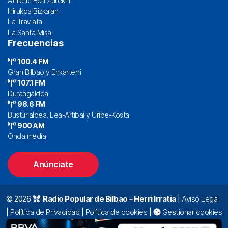
Athletic Beti Zurekin
Hirukoa Bizkaian
La Traviata
La Santa Misa
Frecuencias
100.4 FM
Gran Bilbao y Enkarterri
107.1 FM
Durangaldea
98.6 FM
Busturialdea, Lea-Artibai y Uribe-Kosta
900 AM
Onda media
Anúnciate
© 2026
Radio Popular de Bilbao – Herri Irratia
|
Aviso Legal
|
Política de Privacidad
|
Política de cookies
|
Gestionar cookies
Alda. Mazarredo, 47 – 7º 48009 Bilbao |
94 423 92 00
|