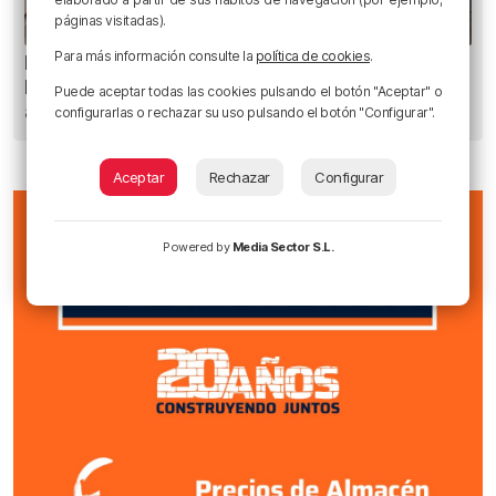
páginas visitadas).
Para más información consulte la
política de cookies
.
Planes para este fin de semana en Bilbao,
Bizkaia y alrededores: del 30 de julio al 2 de
Puede aceptar todas las cookies pulsando el botón "Aceptar" o
agosto
configurarlas o rechazar su uso pulsando el botón "Configurar".
Aceptar
Rechazar
Configurar
Powered by
Media Sector S.L.