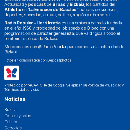
Actualidad y
podcast
de
Bilbao
y
Bizkaia
, los partidos del
Athletic
en
‘La Emoción del Bacalao’
, noticias de sucesos,
deportes, sociedad, cultura, política, religión y obra social.
Radio Popular – Herri Irratia
es una emisora de radio fundada
en el año 1960 y propiedad del obispado de Bilbao con una
programación de carácter generalista, que va dirigida a todo el
territorio histórico de Bizkaia.
Menciónanos con
@RadioPopular
para comentar la actualidad de
Bizkaia.
Fotos en colaboración con
Depositphotos
Protegido por reCAPTCHA de Google. Se aplican su
Política de Privacidad
y
Términos del servicio
.
Noticias
Bizkaia
Ciencia y salud
Cultura
Deportes