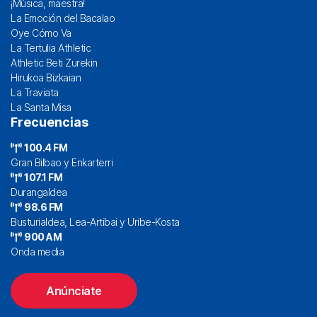
¡Música, maestra!
La Emoción del Bacalao
Oye Cómo Va
La Tertulia Athletic
Athletic Beti Zurekin
Hirukoa Bizkaian
La Traviata
La Santa Misa
Frecuencias
100.4 FM
Gran Bilbao y Enkarterri
107.1 FM
Durangaldea
98.6 FM
Busturialdea, Lea-Artibai y Uribe-Kosta
900 AM
Onda media
Anúnciate