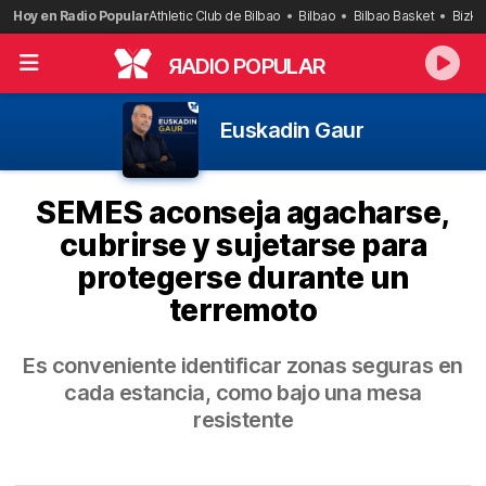
Saltar
Hoy en Radio Popular
Athletic Club de Bilbao
Bilbao
Bilbao Basket
Bizka
al
contenido
R
ADIO POPULAR
Euskadin Gaur
SEMES aconseja agacharse,
cubrirse y sujetarse para
protegerse durante un
terremoto
Es conveniente identificar zonas seguras en
cada estancia, como bajo una mesa
resistente