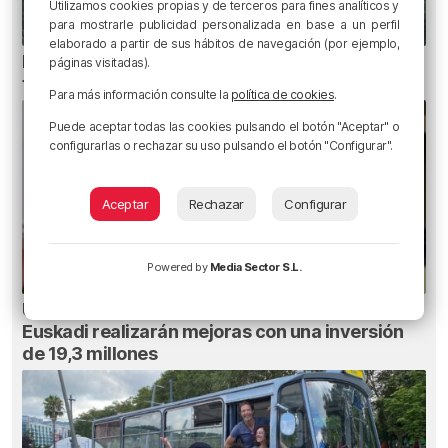
Utilizamos cookies propias y de terceros para fines analíticos y
para mostrarle publicidad personalizada en base a un perfil
elaborado a partir de sus hábitos de navegación (por ejemplo,
Heridas dos personas en un accidente entre
páginas visitadas).
tres vehículos en la A8 en Muskiz
Para más información consulte la
política de cookies
.
Puede aceptar todas las cookies pulsando el botón "Aceptar" o
configurarlas o rechazar su uso pulsando el botón "Configurar".
Aceptar
Rechazar
Configurar
Powered by
Media Sector S.L.
Un total de 124 centros de Infantil y Primaria de
Euskadi realizarán mejoras con una inversión
de 19,3 millones