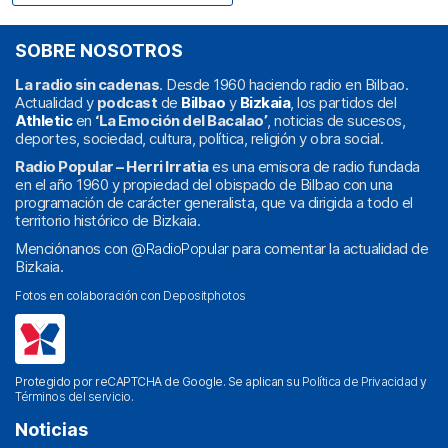
SOBRE NOSOTROS
La radio sin cadenas
. Desde 1960 haciendo radio en Bilbao.
Actualidad y
podcast
de
Bilbao
y
Bizkaia
, los partidos del
Athletic
en
‘La Emoción del Bacalao’
, noticias de sucesos,
deportes, sociedad, cultura, política, religión y obra social.
Radio Popular – Herri Irratia
es una emisora de radio fundada
en el año 1960 y propiedad del obispado de Bilbao con una
programación de carácter generalista, que va dirigida a todo el
territorio histórico de Bizkaia.
Menciónanos con
@RadioPopular
para comentar la actualidad de
Bizkaia.
Fotos en colaboración con
Depositphotos
Protegido por reCAPTCHA de Google. Se aplican su
Política de Privacidad
y
Términos del servicio
.
Noticias