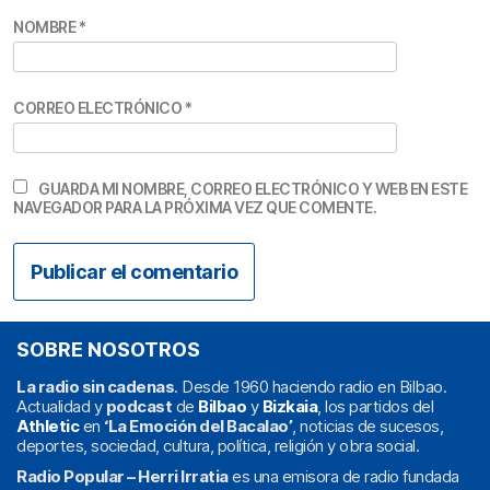
NOMBRE
*
CORREO ELECTRÓNICO
*
GUARDA MI NOMBRE, CORREO ELECTRÓNICO Y WEB EN ESTE
NAVEGADOR PARA LA PRÓXIMA VEZ QUE COMENTE.
SOBRE NOSOTROS
La radio sin cadenas
. Desde 1960 haciendo radio en Bilbao.
Actualidad y
podcast
de
Bilbao
y
Bizkaia
, los partidos del
Athletic
en
‘La Emoción del Bacalao’
, noticias de sucesos,
deportes, sociedad, cultura, política, religión y obra social.
Radio Popular – Herri Irratia
es una emisora de radio fundada