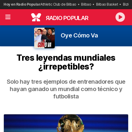
Saltar
Hoy en Radio Popular
Athletic Club de Bilbao
Bilbao
Bilbao Basket
Bizka
al
contenido
R
ADIO POPULAR
Oye Cómo Va
Tres leyendas mundiales
¿irrepetibles?
Solo hay tres ejemplos de entrenadores que
hayan ganado un mundial como técnico y
futbolista