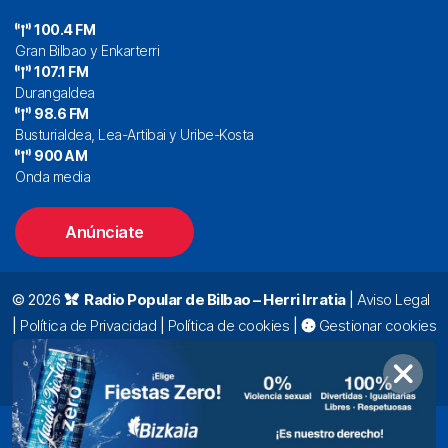
100.4 FM
Gran Bilbao y Enkarterri
107.1 FM
Durangaldea
98.6 FM
Busturialdea, Lea-Artibai y Uribe-Kosta
900 AM
Onda media
Anúnciate
© 2026
Radio Popular de Bilbao – Herri Irratia
|
Aviso Legal
|
Política de Privacidad
|
Política de cookies
|
Gestionar cookies
Alda. Mazarredo, 47 – 7º 48009 Bilbao |
94 423 92 00
|
oyentes@radiopopular.com