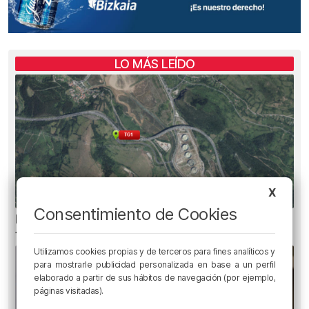
LO MÁS LEÍDO
X
Consentimiento de Cookies
Heridas dos personas en un accidente entre
tres vehículos en la A8 en Muskiz
Utilizamos cookies propias y de terceros para fines analíticos y
para mostrarle publicidad personalizada en base a un perfil
elaborado a partir de sus hábitos de navegación (por ejemplo,
páginas visitadas).