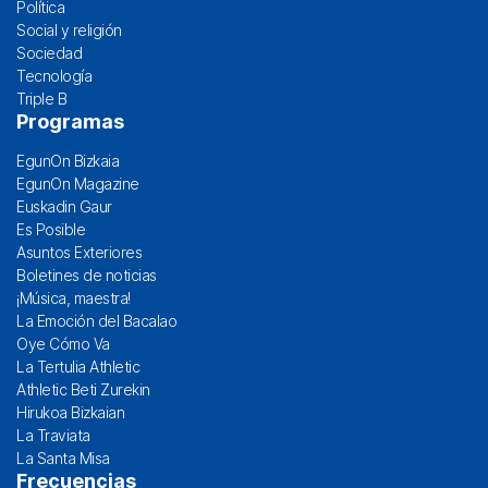
Política
Social y religión
Sociedad
Tecnología
Triple B
Programas
EgunOn Bizkaia
EgunOn Magazine
Euskadin Gaur
Es Posible
Asuntos Exteriores
Boletines de noticias
¡Música, maestra!
La Emoción del Bacalao
Oye Cómo Va
La Tertulia Athletic
Athletic Beti Zurekin
Hirukoa Bizkaian
La Traviata
La Santa Misa
Frecuencias