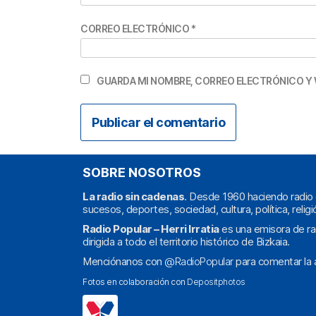
CORREO ELECTRÓNICO
*
GUARDA MI NOMBRE, CORREO ELECTRÓNICO Y 
SOBRE NOSOTROS
La radio sin cadenas
. Desde 1960 haciendo radio 
sucesos, deportes, sociedad, cultura, política, religi
Radio Popular – Herri Irratia
es una emisora de ra
dirigida a todo el territorio histórico de Bizkaia.
Menciónanos con
@RadioPopular
para comentar la a
Fotos en colaboración con
Depositphotos