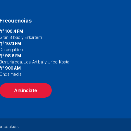
Frecuencias
100.4 FM
Gran Bilbao y Enkarterri
107.1 FM
Durangaldea
98.6 FM
Busturialdea, Lea-Artibai y Uribe-Kosta
900 AM
Onda media
Anúnciate
r cookies