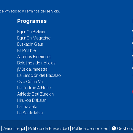
 de Privacidad
y
Términos del servicio
.
Programas
EgunOn Bizkaia
EgunOn Magazine
Euskadin Gaur
Es Posible
Asuntos Exteriores
Boletines de noticias
¡Música, maestra!
La Emoción del Bacalao
Oye Cómo Va
La Tertulia Athletic
Athletic Beti Zurekin
Hirukoa Bizkaian
La Traviata
La Santa Misa
|
Aviso Legal
|
Política de Privacidad
|
Política de cookies
|
Gestiona