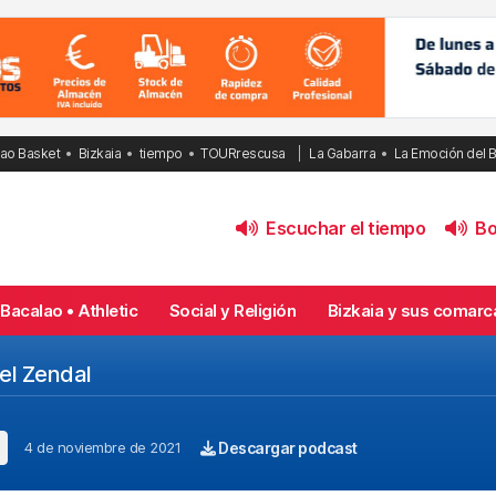
bao Basket
Bizkaia
tiempo
TOURrescusa
La Gabarra
La Emoción del 
Escuchar el tiempo
Bol
Bacalao • Athletic
Social y Religión
Bizkaia y sus comarc
el Zendal
4 de noviembre de 2021
Descargar podcast