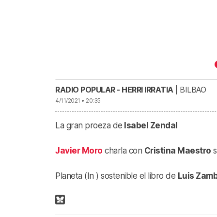
La gran proeza de Isabel Zendal | A 
29:44
RADIO POPULAR - HERRI IRRATIA
| BILBAO
4/11/2021 • 20:35
La gran proeza de
Isabel Zendal
Javier Moro
charla con
Cristina Maestro
s
Planeta (In ) sostenible el libro de
Luis Zam