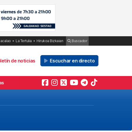
Bacalao
La Tertulia
Hirukoa Bizkaian
Buscador
etín de noticias
Escuchar en directo
as