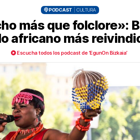
PODCAST
CULTURA
ho más que folclore»: Bi
lo africano más reivindi
Escucha todos los podcast de ‘EgunOn Bizkaia’