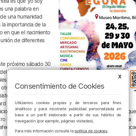
ntea es que ‘yo soy
es una palabra en
lar de una humanidad
 la importancia de la
do en que el nacimiento
 unión de diferentes
 este próximo sábado 30
 del
Itsasmuseum
. Se
X
es: una centrada en
Consentimiento de Cookies
y otra dedicada al
 sistema educativo.
Utilizamos cookies propias y de terceros para fines
rd lamenta la
analíticos y para mostrarle publicidad personalizada en
uicios de algunas familias locales: “Desconocemos el valor que
base a un perfil elaborado a partir de sus hábitos de
 lado del continente. Eso es cultura, es riqueza. La pena
navegación (por ejemplo, páginas visitadas).
fectar al nivel educativo, y muchas veces estamos equivoca
Para más información consulte la
política de cookies
.