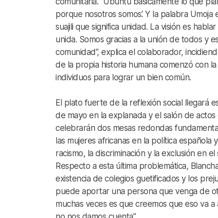
comunitaria. “Ubuntu básicamente lo que pla
porque nosotros somos’. Y la palabra Umoja 
suajili que significa unidad. La visión es hab
unida. Somos gracias a la unión de todos y es
comunidad”, explica el colaborador, incidien
de la propia historia humana comenzó con la
individuos para lograr un bien común.
El plato fuerte de la reflexión social llegará
de mayo en la explanada y el salón de actos
celebrarán dos mesas redondas fundamental
las mujeres africanas en la política española 
racismo, la discriminación y la exclusión en el
Respecto a esta última problemática, Blancha
existencia de colegios guetificados y los prej
puede aportar una persona que venga de otro
muchas veces es que creemos que eso va a a
no nos damos cuenta”.