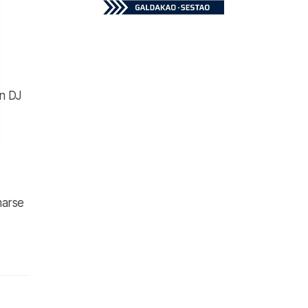
Un DJ
marse