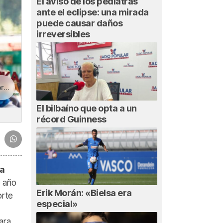
El aviso de los pediatras
ante el eclipse: una mirada
puede causar daños
irreversibles
vo
El bilbaíno que opta a un
récord Guinness
a
e año
Erik Morán: «Bielsa era
orte
especial»
ara