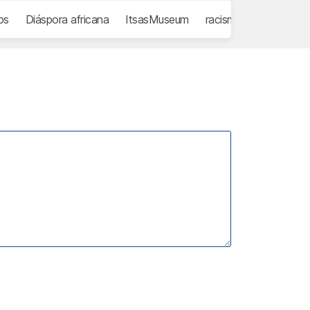
os
Diáspora africana
ItsasMuseum
racismo