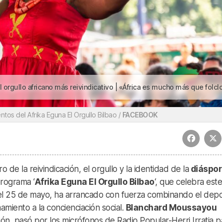
ás reivindicativo | «África es mucho más que folclore»: Bilbao celebra el orgullo africano más reivindicati
tos del Afrika Eguna El Orgullo Bilbao /
FACEBOOK
 de la reivindicación, el orgullo y la identidad de la
diáspor
programa ‘
Afrika Eguna El Orgullo Bilbao
‘, que celebra est
del 25 de mayo, ha arrancado con fuerza combinando el dep
mamiento a la concienciación social.
Blanchard Moussayou
ión, pasó por los micrófonos de Radio Popular-Herri Irratia p