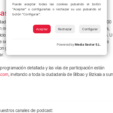
Puede aceptar todas las cookies pulsando el botón
"Aceptar" o configurarlas o rechazar su uso pulsando el
Itsasmuseum
botón "Configurar".
lidad el viernes 29 de mayo por la tarde. A partir de las 16:00
mercado artesanal, desfiles de vestimenta típica africana,
Aceptar
Rechazar
Configurar
ional como African Vibes Dance, y conciertos en directo. 
se alargará hasta las 23:00 horas. El sábado sumará a los
Powered by
Media Sector S.L.
 gastronomía tradicional africana y un espacio infantil
ar.
rogramación detallada y las vías de participación están
.com
, invitando a toda la ciudadanía de Bilbao y Bizkaia a su
nuestros canales de podcast: