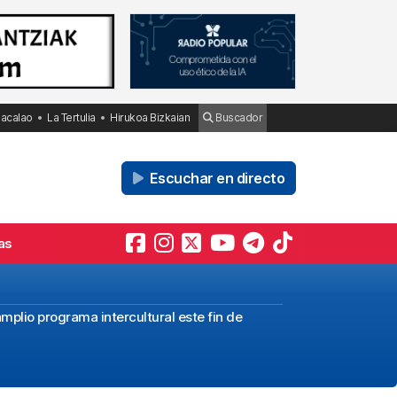
Bacalao
La Tertulia
Hirukoa Bizkaian
Buscador
Escuchar en directo
as
plio programa intercultural este fin de