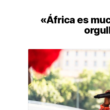
«África es muc
orgul