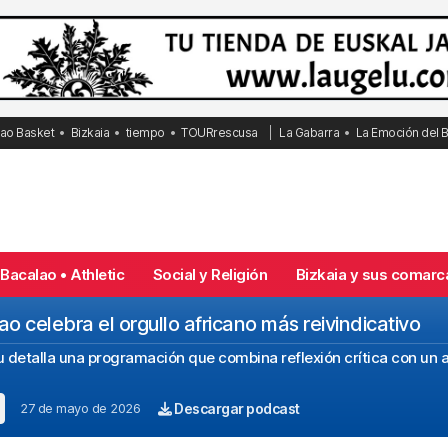
bao Basket
Bizkaia
tiempo
TOURrescusa
La Gabarra
La Emoción del 
Bacalao • Athletic
Social y Religión
Bizkaia y sus comarc
ao celebra el orgullo africano más reivindicativo
talla una programación que combina reflexión crítica con un am
27 de mayo de 2026
Descargar podcast