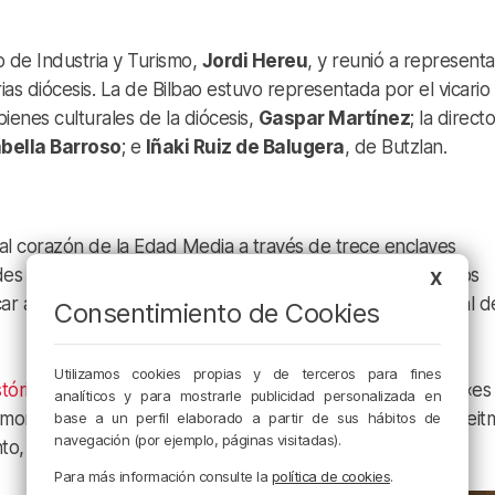
ro de Industria y Turismo,
Jordi Hereu
, y reunió a represent
rias diócesis. La de Bilbao estuvo representada por el vicario
bienes culturales de la diócesis,
Gaspar Martínez
; la direct
bella Barroso
; e
Iñaki Ruiz de Balugera
, de Butzlan.
o
 al corazón de la Edad Media a través de trece enclaves
des autónomas, integrando nuevas tecnologías, contenidos
X
 a los visitantes a la riqueza histórica, artística y espiritual d
Consentimiento de Cookies
Utilizamos cookies propias y de terceros para fines
stórico Eclesiástico de Bizkaia (AHEB-BEHA)
, explica que «es
analíticos y para mostrarle publicidad personalizada en
rimonio religioso -los monumentos, los documentos- es el leit
base a un perfil elaborado a partir de sus hábitos de
navegación (por ejemplo, páginas visitadas).
, sino el motivo por el que visitas un sitio».
Para más información consulte la
política de cookies
.