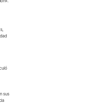
ion».
s,
edad
culó
n sus
cia