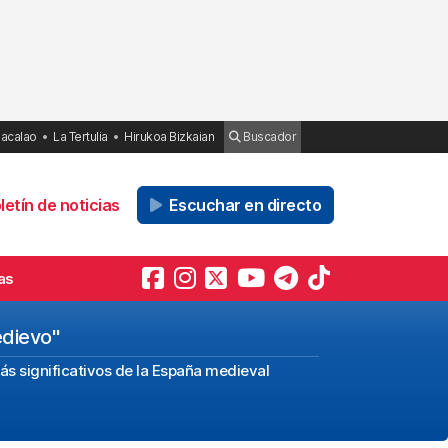
Bacalao
La Tertulia
Hirukoa Bizkaian
Buscador
etín de noticias
Escuchar en directo
as
edievo"
más significativos de la España medieval