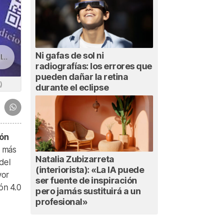
Ni gafas de sol ni
o»
radiografías: los errores que
pueden dañar la retina
)
durante el eclipse
ión
s más
Natalia Zubizarreta
del
(interiorista): «La IA puede
yor
ser fuente de inspiración
ón 4.0
pero jamás sustituirá a un
profesional»