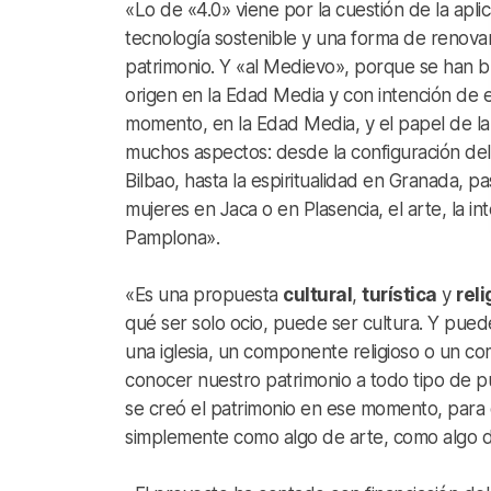
«Lo de «4.0» viene por la cuestión de la apli
tecnología sostenible y una forma de renovar y
patrimonio. Y «al Medievo», porque se han 
origen en la Edad Media y con intención de e
momento, en la Edad Media, y el papel de la 
muchos aspectos: desde la configuración de
Bilbao, hasta la espiritualidad en Granada, p
mujeres en Jaca o en Plasencia, el arte, la int
Pamplona».
«Es una propuesta
cultural
,
turística
y
reli
qué ser solo ocio, puede ser cultura. Y pue
una iglesia, un componente religioso o un co
conocer nuestro patrimonio a todo tipo de p
se creó el patrimonio en ese momento, para q
simplemente como algo de arte, como algo d