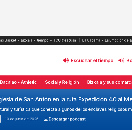
bao Basket
Bizkaia
tiempo
TOURrescusa
La Gabarra
La Emoción del 
Escuchar el tiempo
Bol
Bacalao • Athletic
Social y Religión
Bizkaia y sus comarc
glesia de San Antón en la ruta Expedición 4.0 al M
ltural y turística que conecta algunos de los enclaves religiosos 
10 de junio de 2026
Descargar podcast