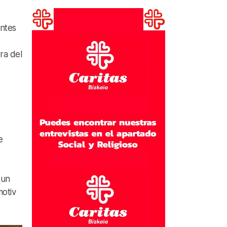
antes
ora del
e
 un
motiv