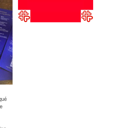
 qué
ve