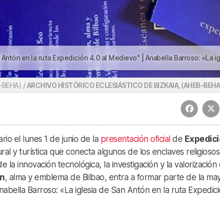
xpedición 4.0 al Medievo" | Anabella Barroso: «La iglesia de San Antón en la ruta Expedición 4.0 al Mediev
B-BEHA) /
ARCHIVO HISTÓRICO ECLESIÁSTICO DE BIZKAIA, (AHEB-BEHA
rio el lunes 1 de junio de la
presentación oficial
de
Expedic
tural y turística que conecta algunos de los enclaves religioso
e la innovación tecnológica, la investigación y la valorización 
ón
, alma y emblema de Bilbao, entra a formar parte de la ma
abella Barroso: «La iglesia de San Antón en la ruta Expedici