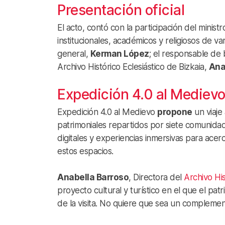
Presentación oficial
El acto, contó con la participación del minist
institucionales, académicos y religiosos de va
general,
Kerman López
; el responsable de 
Archivo Histórico Eclesiástico de Bizkaia,
Ana
Expedición 4.0 al Mediev
Expedición 4.0 al Medievo
propone
un viaje
patrimoniales repartidos por siete comunida
digitales y experiencias inmersivas para acercar
estos espacios.
Anabella Barroso
, Directora del
Archivo Hi
proyecto cultural y turístico en el que el pat
de la visita. No quiere que sea un complemento