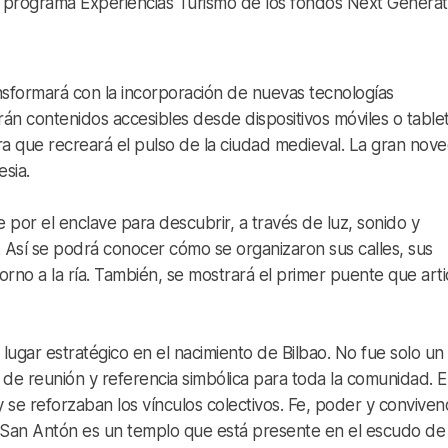
l programa Experiencias Turismo de los fondos Next Generat
ransformará con la incorporación de nuevas tecnologías
rán contenidos accesibles desde dispositivos móviles o tablet
ora que recreará el pulso de la ciudad medieval. La gran nov
esia.
 por el enclave para descubrir, a través de luz, sonido y
o. Así se podrá conocer cómo se organizaron sus calles, sus
rno a la ría. También, se mostrará el primer puente que arti
gar estratégico en el nacimiento de Bilbao. No fue solo un
de reunión y referencia simbólica para toda la comunidad. E
 se reforzaban los vínculos colectivos. Fe, poder y conviven
e San Antón es un templo que está presente en el escudo de