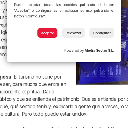
cación de tecnologías, una
Puede aceptar todas las cookies pulsando el botón
 de innovar las visitas al
"Aceptar" o configurarlas o rechazar su uso pulsando el
botón "Configurar".
buscado enclaves que tuvieran
xplicar cómo era la vida en ese
Iglesia, de los templos, en
Aceptar
Rechazar
Configurar
l espacio urbano, por ejemplo en
asando por el papel de las
Powered by
Media Sector S.L.
erculturalidad, las fiestas en
giosa
. El turismo no tiene por
de ser, para mucha que entra en
mponente espiritual. Dar a
úblico y que se entienda el patrimonio. Que se entienda por
ué, qué sentido tenía y, explicarlo a gente que a veces, lo 
e cultura. Pero todo puede estar unido».