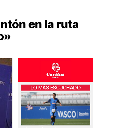
ntón en la ruta
o»
LO MÁS ESCUCHADO