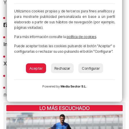
Y sigue a
Radio Popular
en las redes sociales:
Utilizamos cookies propias y de terceros para fines analíticos y
para mostrarle publicidad personalizada en base a un perfil
Sigue todas las noticias de Bilbao y Bizkaia en nuestro
elaborado a partir de sus hábitos de navegación (por ejemplo,
Facebook
páginas visitadas).
Conoce la radio desde dentro en nuestro
Para más información consulte la
política de cookies
.
Instagram
Puede aceptar todas las cookies pulsando el botón "Aceptar" o
configurarlas o rechazar su uso pulsando el botón "Configurar".
Los titulares y los bacalaos del Athletic al minuto en
X
Aceptar
Rechazar
Configurar
Revive los mejores bacalaos en
YouTube
Powered by
Media Sector S.L.
Recibe las actualizaciones de nuestra programación y
nuestras noticias en nuestro
canal de Telegram
LO MÁS ESCUCHADO