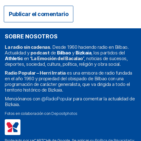
SOBRE NOSOTROS
La radio sin cadenas
. Desde 1960 haciendo radio en Bilbao.
Actualidad y
podcast
de
Bilbao
y
Bizkaia
, los partidos del
Athletic
en
‘La Emoción del Bacalao’
, noticias de sucesos,
deportes, sociedad, cultura, política, religión y obra social.
Radio Popular – Herri Irratia
es una emisora de radio fundada
en el año 1960 y propiedad del obispado de Bilbao con una
programación de carácter generalista, que va dirigida a todo el
territorio histórico de Bizkaia.
Menciónanos con
@RadioPopular
para comentar la actualidad de
Bizkaia.
Fotos en colaboración con
Depositphotos
Protegido por reCAPTCHA de Google. Se aplican su
Política de Privacidad
y