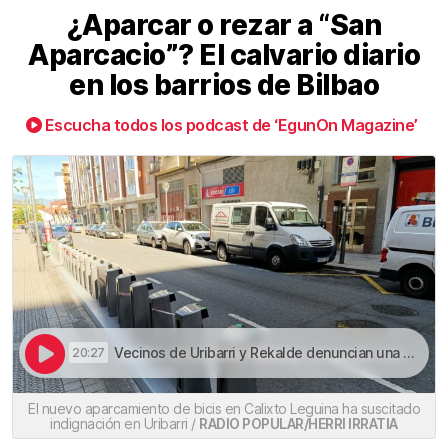
¿Aparcar o rezar a “San
Aparcacio”? El calvario diario
en los barrios de Bilbao
Escucha todos los podcast de ‘EgunOn Magazine’
Vecinos de Uribarri y Rekalde denuncian una pérdida crítica de plazas de aparcamiento | ¿Aparcar o rezar a “San Aparcacio”? El calvario diario en los barrios de Bilbao
20:27
El nuevo aparcamiento de bicis en Calixto Leguina ha suscitado
indignación en Uribarri /
RADIO POPULAR/HERRI IRRATIA