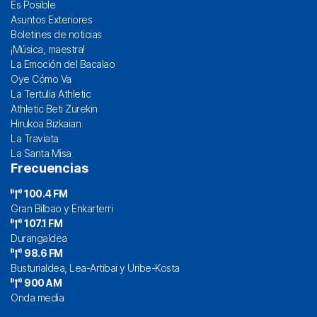
Es Posible
Asuntos Exteriores
Boletines de noticias
¡Música, maestra!
La Emoción del Bacalao
Oye Cómo Va
La Tertulia Athletic
Athletic Beti Zurekin
Hirukoa Bizkaian
La Traviata
La Santa Misa
Frecuencias
100.4 FM
Gran Bilbao y Enkarterri
107.1 FM
Durangaldea
98.6 FM
Busturialdea, Lea-Artibai y Uribe-Kosta
900 AM
Onda media