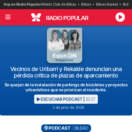
Saltar
Hoy en Radio Popular
Athletic Club de Bilbao
Bilbao
Bilbao Basket
Bizka
al
contenido
R
ADIO POPULAR
Vecinos de Uribarri y Rekalde denuncian una
pérdida crítica de plazas de aparcamiento
Se quejan de la instalación de parkings de bicicletas y proyectos
urbanísticos que no priorizan al residente.
ESCUCHAR PODCAST |
20:27
2 de junio de 2026
PODCAST
BILBAO