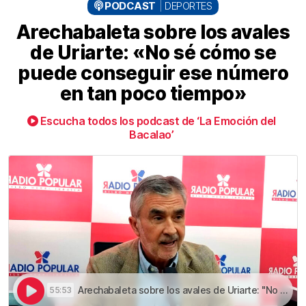
PODCAST
DEPORTES
Arechabaleta sobre los avales
de Uriarte: «No sé cómo se
puede conseguir ese número
en tan poco tiempo»
Escucha todos los podcast de ‘La Emoción del
Bacalao’
Arechabaleta sobre los avales de Uriarte: "No sé cómo se puede conseguir ese número en tan poco tiempo" | Arechabaleta sobre los avales de Uriarte: «No sé cómo se puede conseguir ese número en tan poco tiempo»
55:53