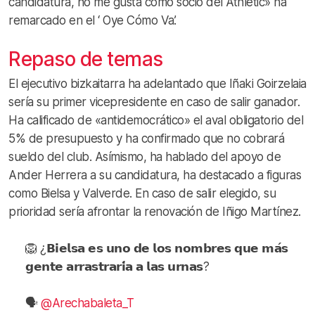
candidatura, no me gusta como socio del Athletic» ha
remarcado en el ‘ Oye Cómo Va’.
Repaso de temas
El ejecutivo bizkaitarra ha adelantado que Iñaki Goirzelaia
sería su primer vicepresidente en caso de salir ganador.
Ha calificado de «antidemocrático» el aval obligatorio del
5% de presupuesto y ha confirmado que no cobrará
sueldo del club. Asímismo, ha hablado del apoyo de
Ander Herrera a su candidatura, ha destacado a figuras
como Bielsa y Valverde. En caso de salir elegido, su
prioridad sería afrontar la renovación de Iñigo Martínez.
🦁 ¿𝗕𝗶𝗲𝗹𝘀𝗮 𝗲𝘀 𝘂𝗻𝗼 𝗱𝗲 𝗹𝗼𝘀 𝗻𝗼𝗺𝗯𝗿𝗲𝘀 𝗾𝘂𝗲 𝗺𝗮́𝘀
𝗴𝗲𝗻𝘁𝗲 𝗮𝗿𝗿𝗮𝘀𝘁𝗿𝗮𝗿𝗶́𝗮 𝗮 𝗹𝗮𝘀 𝘂𝗿𝗻𝗮𝘀?
🗣️
@Arechabaleta_T