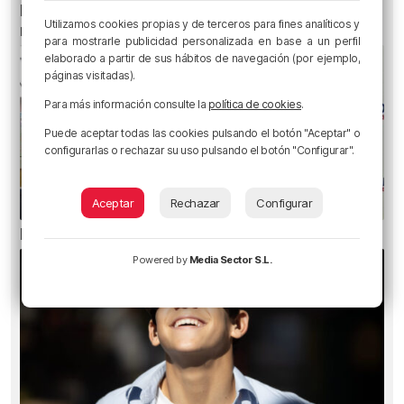
El aviso de los pediatras ante el eclipse: una
Utilizamos cookies propias y de terceros para fines analíticos y
mirada puede causar daños irreversibles
para mostrarle publicidad personalizada en base a un perfil
elaborado a partir de sus hábitos de navegación (por ejemplo,
páginas visitadas).
Para más información consulte la
política de cookies
.
Puede aceptar todas las cookies pulsando el botón "Aceptar" o
configurarlas o rechazar su uso pulsando el botón "Configurar".
Aceptar
Rechazar
Configurar
El bilbaíno que opta a un récord Guinness
Powered by
Media Sector S.L.