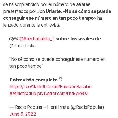
se ha sorprendido por el número de
avales
presentados por Jon
Uriarte
. «
No sé cómo se puede
conseguir ese número en tan poco tiempo
» ha
lanzado durante la entrevista.
🦁🎯
@Arechabaleta_T
𝘀𝗼𝗯𝗿𝗲 𝗹𝗼𝘀 𝗮𝘃𝗮𝗹𝗲𝘀 𝗱𝗲
@izanathletic
"No sé cómo se puede conseguir ese número en
tan poco tiempo"
𝗘𝗻𝘁𝗿𝗲𝘃𝗶𝘀𝘁𝗮 𝗰𝗼𝗺𝗽𝗹𝗲𝘁𝗮 👇
https://t.co/1kzR6LCsxm
#EmociónBacalao
#AthleticClub
pic.twitter.com/rlstkpk893
— Radio Popular – Herri Irratia (@RadioPopular)
June 6, 2022