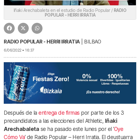
Iñaki Arechabaleta en el estudio de Radio Popular /
RADIO
POPULAR - HERRI IRRATIA
RADIO POPULAR - HERRI IRRATIA
| BILBAO
6/06/2022 • 16:37
Después de la
entrega de firmas
por parte de los 3
precandidatos a las elecciones del Athletic,
Iñaki
Arechabaleta
se ha pasado este lunes por el ‘
Oye
Cómo Va
‘ de Radio Popular – Herri Irratia. El deustuarra