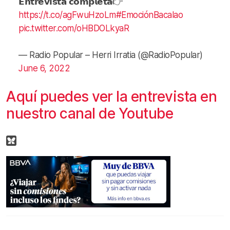
𝗘𝗻𝘁𝗿𝗲𝘃𝗶𝘀𝘁𝗮 𝗰𝗼𝗺𝗽𝗹𝗲𝘁𝗮👉
https://t.co/agFwuHzoLm
#EmociónBacalao
pic.twitter.com/oHBDOLkyaR
— Radio Popular – Herri Irratia (@RadioPopular)
June 6, 2022
Aquí puedes ver la entrevista en
nuestro canal de Youtube