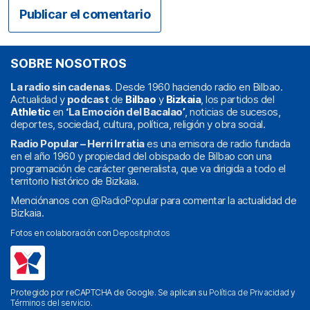
SOBRE NOSOTROS
La radio sin cadenas
. Desde 1960 haciendo radio en Bilbao.
Actualidad y
podcast
de
Bilbao
y
Bizkaia
, los partidos del
Athletic
en
‘La Emoción del Bacalao’
, noticias de sucesos,
deportes, sociedad, cultura, política, religión y obra social.
Radio Popular – Herri Irratia
es una emisora de radio fundada
en el año 1960 y propiedad del obispado de Bilbao con una
programación de carácter generalista, que va dirigida a todo el
territorio histórico de Bizkaia.
Menciónanos con
@RadioPopular
para comentar la actualidad de
Bizkaia.
Fotos en colaboración con
Depositphotos
Protegido por reCAPTCHA de Google. Se aplican su
Política de Privacidad
y
Términos del servicio
.