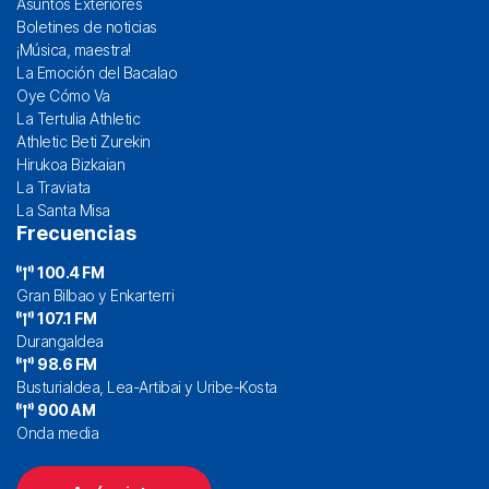
Asuntos Exteriores
Boletines de noticias
¡Música, maestra!
La Emoción del Bacalao
Oye Cómo Va
La Tertulia Athletic
Athletic Beti Zurekin
Hirukoa Bizkaian
La Traviata
La Santa Misa
Frecuencias
100.4 FM
Gran Bilbao y Enkarterri
107.1 FM
Durangaldea
98.6 FM
Busturialdea, Lea-Artibai y Uribe-Kosta
900 AM
Onda media