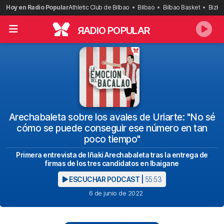
Saltar
Hoy en Radio Popular
Athletic Club de Bilbao
Bilbao
Bilbao Basket
Bizka
al
contenido
R
ADIO POPULAR
Arechabaleta sobre los avales de Uriarte: "No sé
cómo se puede conseguir ese número en tan
poco tiempo"
Primera entrevista de Iñaki Arechabaleta tras la entrega de
firmas de los tres candidatos en Ibaigane
ESCUCHAR PODCAST |
55:53
6 de junio de 2022