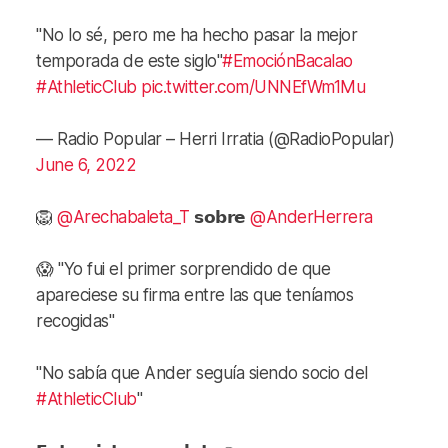
"No lo sé, pero me ha hecho pasar la mejor
temporada de este siglo"
#EmociónBacalao
#AthleticClub
pic.twitter.com/UNNEfWm1Mu
— Radio Popular – Herri Irratia (@RadioPopular)
June 6, 2022
🦁
@Arechabaleta_T
𝘀𝗼𝗯𝗿𝗲
@AnderHerrera
😱 "Yo fui el primer sorprendido de que
apareciese su firma entre las que teníamos
recogidas"
"No sabía que Ander seguía siendo socio del
#AthleticClub
"