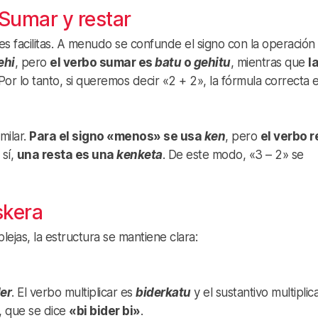
Sumar y restar
s facilitas. A menudo se confunde el signo con la operación 
ehi
, pero
el verbo sumar es
batu
o
gehitu
, mientras que
l
 Por lo tanto, si queremos decir «2 + 2», la fórmula correcta 
milar.
Para el signo «menos» se usa
ken
, pero
el verbo r
 sí,
una resta es una
kenketa
. De este modo, «3 – 2» se
skera
ejas, la estructura se mantiene clara:
er
. El verbo multiplicar es
biderkatu
y el sustantivo multiplic
», que se dice
«bi bider bi»
.