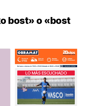
o bost» o «bost
LO MÁS ESCUCHADO