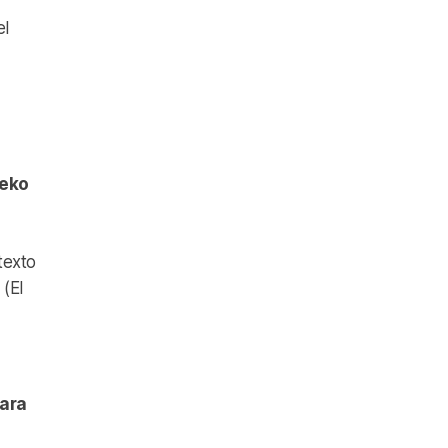
el
eko
texto
(El
ara