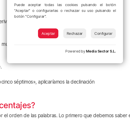
Puede aceptar todas las cookies pulsando el botón
"Aceptar" o configurarlas o rechazar su uso pulsando el
botón "Configurar".
erivado de
hiru
).
Aceptar
Rechazar
Configurar
, muy común al hablar de las horas).
Powered by
Media Sector S.L.
n
.
«cinco séptimos», aplicaríamos la declinación
centajes?
or el orden de las palabras. Lo primero que debemos saber 