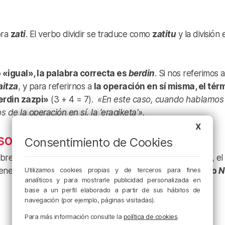
bra
z
ati
. El verbo dividir se traduce como
z
atitu
y la división
 «igual», la palabra correcta es
berdin
. Si nos referimos a
itza
, y para referirnos a
la operación en sí misma, el tér
erdin zazpi»
(3 + 4 = 7).
«En este caso, cuando hablamos
de la operación en sí, la ‘eragiketa'».
X
so ‘Noren’
Consentimiento de Cookies
bre todo al hablar de porciones o de la hora. En euskera, el
Utilizamos cookies propias y de terceros para fines
iene sus particularidades y
sigue la declinación del caso
N
analíticos y para mostrarle publicidad personalizada en
base a un perfil elaborado a partir de sus hábitos de
navegación (por ejemplo, páginas visitadas).
Para más información consulte la
política de cookies
.