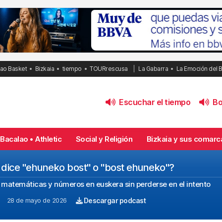
bao Basket
Bizkaia
tiempo
TOURrescusa
La Gabarra
La Emoción del 
Escuchar el tiempo
Bol
Bacalao • Athletic
Social y Religión
Bizkaia y sus comarc
e dice "ehuneko bost" o "bost ehuneko"?
 matemáticas y números en euskera sin perderse en el intento
28 de mayo de 2026
Descargar podcast