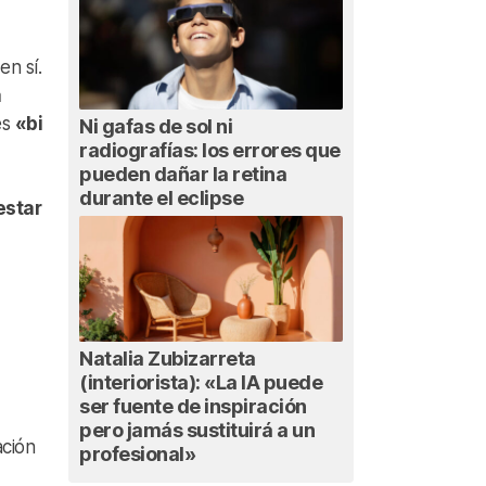
en sí.
a
es
«bi
Ni gafas de sol ni
radiografías: los errores que
pueden dañar la retina
durante el eclipse
estar
Natalia Zubizarreta
(interiorista): «La IA puede
ser fuente de inspiración
pero jamás sustituirá a un
ación
profesional»