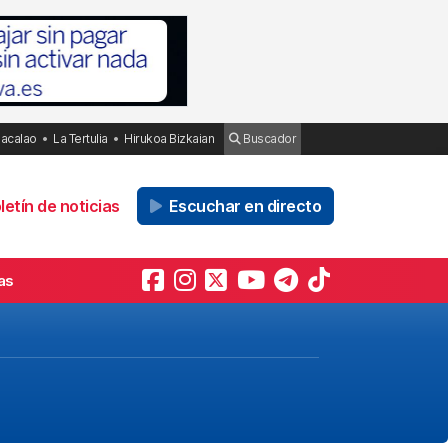
Bacalao
La Tertulia
Hirukoa Bizkaian
Buscador
etín de noticias
Escuchar en directo
as