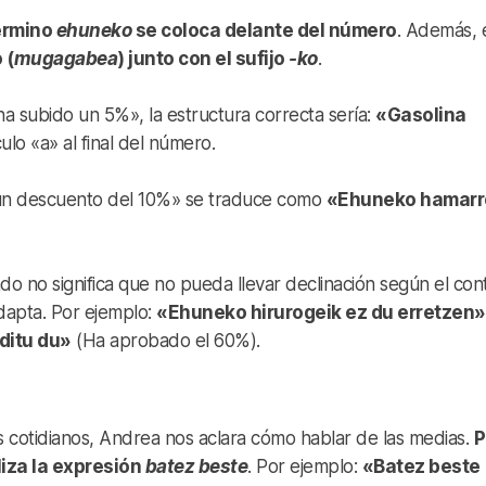
érmino
ehuneko
se coloca delante del número
. Además, 
 (
mugagabea
) junto con el sufijo
-ko
.
ha subido un 5%», la estructura correcta sería:
«Gasolina
ulo «a» al final del número.
un descuento del 10%» se traduce como
«Ehuneko hamarr
o no significa que no pueda llevar declinación según el con
adapta. Por ejemplo:
«Ehuneko hirurogeik ez du erretzen»
ditu du»
(Ha aprobado el 60%).
 cotidianos, Andrea nos aclara cómo hablar de las medias.
P
iza la expresión
batez beste
. Por ejemplo:
«Batez beste