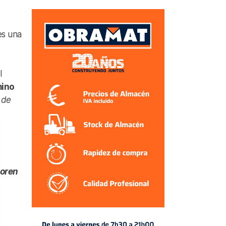
 es una
l
mino
 de
oren