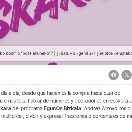
" o "bost ehuneko"? | ¿»Batu» o «gehitu»? ¿Se dice «ehuneko bost» o «bost ehuneko
 día a día, desde que hacemos la compra hasta cuando
do nos toca hablar de números y operaciones en euskera, 
skara
del programa
EgunOn Bizkaia
, Andrea Arroyo nos g
 multiplicar, dividir y expresar fracciones o porcentajes de 