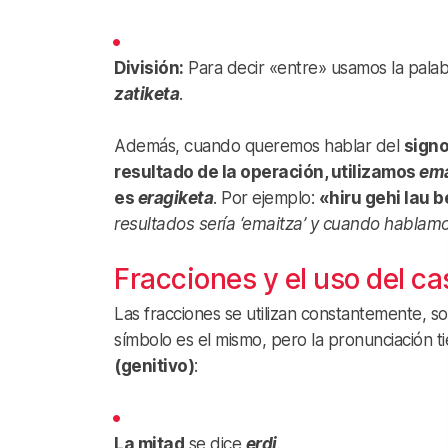
División:
Para decir «entre» usamos la pala
zatiketa
.
Además, cuando queremos hablar del
signo
resultado de la operación, utilizamos
ema
es
eragiketa
. Por ejemplo:
«hiru gehi lau b
resultados sería ‘emaitza’ y cuando hablamos 
Fracciones y el uso del ca
Las fracciones se utilizan constantemente, so
símbolo es el mismo, pero la pronunciación t
(genitivo)
:
La mitad
se dice
erdi
.