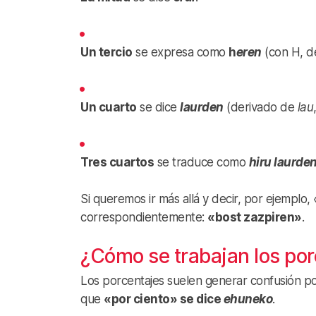
Un tercio
se expresa como
h
eren
(con H, d
Un cuarto
se dice
laurden
(derivado de
lau
Tres cuartos
se traduce como
hiru laurde
Si queremos ir más allá y decir, por ejemplo, 
correspondientemente:
«bost zazpiren»
.
¿Cómo se trabajan los por
Los porcentajes suelen generar confusión p
que
«por ciento» se dice
ehuneko
.