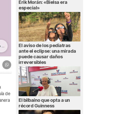
Erik Morán: «Bielsa era
especial»
El aviso de los pediatras
»?
ante el eclipse: una mirada
puede causar daños
irreversibles
a
uía de
El bilbaíno que opta a un
manera
récord Guinness