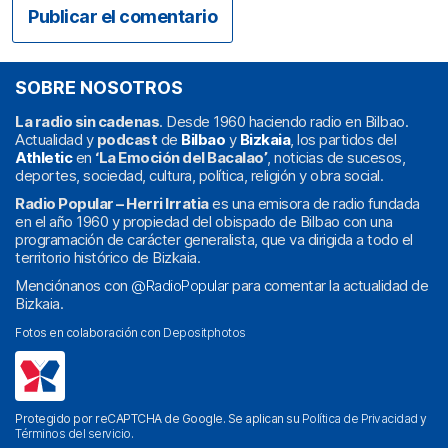
SOBRE NOSOTROS
La radio sin cadenas
. Desde 1960 haciendo radio en Bilbao.
Actualidad y
podcast
de
Bilbao
y
Bizkaia
, los partidos del
Athletic
en
‘La Emoción del Bacalao’
, noticias de sucesos,
deportes, sociedad, cultura, política, religión y obra social.
Radio Popular – Herri Irratia
es una emisora de radio fundada
en el año 1960 y propiedad del obispado de Bilbao con una
programación de carácter generalista, que va dirigida a todo el
territorio histórico de Bizkaia.
Menciónanos con
@RadioPopular
para comentar la actualidad de
Bizkaia.
Fotos en colaboración con
Depositphotos
Protegido por reCAPTCHA de Google. Se aplican su
Política de Privacidad
y
Términos del servicio
.