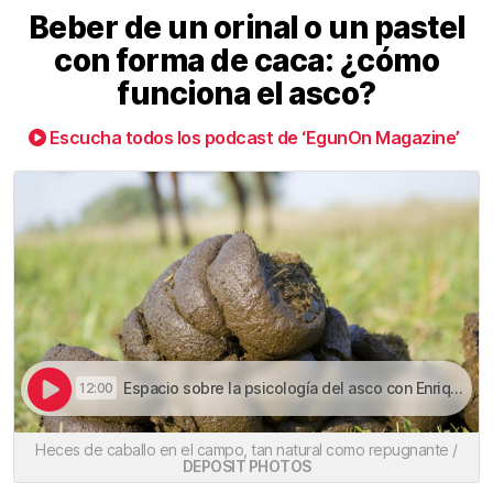
Beber de un orinal o un pastel
con forma de caca: ¿cómo
funciona el asco?
Escucha todos los podcast de ‘EgunOn Magazine’
Espacio sobre la psicología del asco con Enrique Pallarés | Beber de un orinal o un pastel con forma de caca: ¿cómo funciona el asco?
12:00
Heces de caballo en el campo, tan natural como repugnante /
DEPOSIT PHOTOS