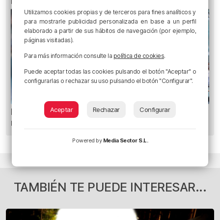
legalmente
Utilizamos cookies propias y de terceros para fines analíticos y
para mostrarle publicidad personalizada en base a un perfil
elaborado a partir de sus hábitos de navegación (por ejemplo,
páginas visitadas).
Para más información consulte la
política de cookies
.
Puede aceptar todas las cookies pulsando el botón "Aceptar" o
configurarlas o rechazar su uso pulsando el botón "Configurar".
Aceptar
Rechazar
Configurar
Las 10 mejores canciones de la historia de los
mundiales
Powered by
Media Sector S.L.
TAMBIÉN TE PUEDE INTERESAR...