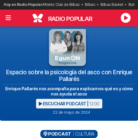
Saltar
Hoy en Radio Popular
Athletic Club de Bilbao
Bilbao
Bilbao Basket
Bizka
al
contenido
R
ADIO POPULAR
Espacio sobre la psicología del asco con Enrique
Pallarés
Enrique Pallarés nos acompaña para explicarnos qué es y cómo
nos ayuda el asco
ESCUCHAR PODCAST |
12:00
22 de mayo de 2024
PODCAST
CULTURA