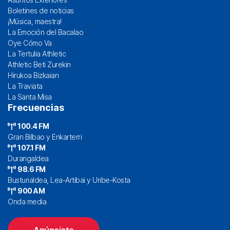
Boletines de noticias
¡Música, maestra!
La Emoción del Bacalao
Oye Cómo Va
La Tertulia Athletic
Athletic Beti Zurekin
Hirukoa Bizkaian
La Traviata
La Santa Misa
Frecuencias
100.4 FM
Gran Bilbao y Enkarterri
107.1 FM
Durangaldea
98.6 FM
Busturialdea, Lea-Artibai y Uribe-Kosta
900 AM
Onda media
Anúnciate