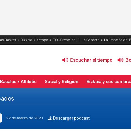
bao Basket
Bizkaia
tiempo
TOURrescusa
La Gabarra
La Emoción del 
Escuchar el tiempo
Bol
Bacalao • Athletic
Social y Religión
Bizkaia y sus comarc
cados
22 de marzo de 2023
Descargar podcast