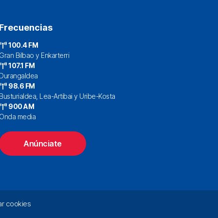
Frecuencias
100.4 FM
Gran Bilbao y Enkarterri
107.1 FM
Durangaldea
98.6 FM
Busturialdea, Lea-Artibai y Uribe-Kosta
900 AM
Onda media
Anúnciate
r cookies