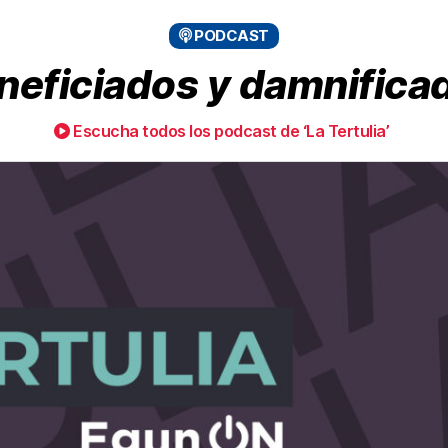
PODCAST
neficiados y damnifica
Escucha todos los podcast de ‘La Tertulia’