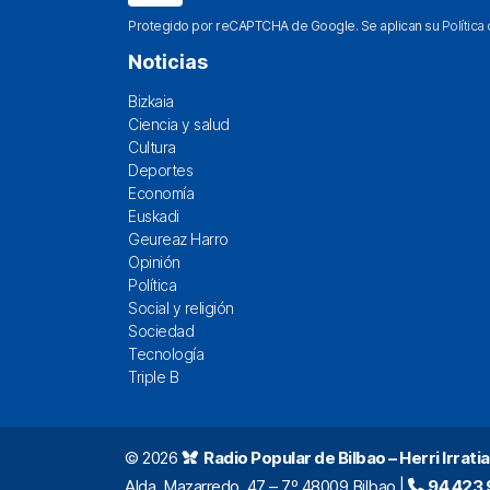
Protegido por reCAPTCHA de Google. Se aplican su
Política
Noticias
Bizkaia
Ciencia y salud
Cultura
Deportes
Economía
Euskadi
Geureaz Harro
Opinión
Política
Social y religión
Sociedad
Tecnología
Triple B
© 2026
Radio Popular de Bilbao – Herri Irratia
Alda. Mazarredo, 47 – 7º 48009 Bilbao |
94 423 