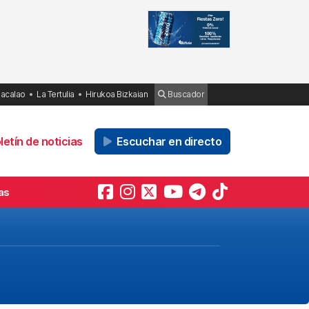
Bacalao
La Tertulia
Hirukoa Bizkaian
Buscador
etín de noticias
Escuchar en directo
as