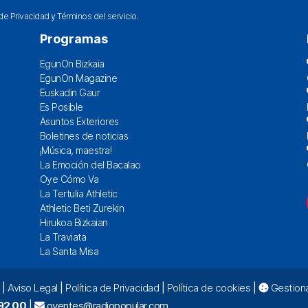
 de Privacidad
y
Términos del servicio
.
Programas
EgunOn Bizkaia
EgunOn Magazine
Euskadin Gaur
Es Posible
Asuntos Exteriores
Boletines de noticias
¡Música, maestra!
La Emoción del Bacalao
Oye Cómo Va
La Tertulia Athletic
Athletic Beti Zurekin
Hirukoa Bizkaian
La Traviata
La Santa Misa
|
Aviso Legal
|
Política de Privacidad
|
Política de cookies
|
Gestiona
92 00
|
oyentes@radiopopular.com