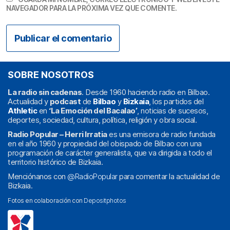
NAVEGADOR PARA LA PRÓXIMA VEZ QUE COMENTE.
SOBRE NOSOTROS
La radio sin cadenas
. Desde 1960 haciendo radio en Bilbao.
Actualidad y
podcast
de
Bilbao
y
Bizkaia
, los partidos del
Athletic
en
‘La Emoción del Bacalao’
, noticias de sucesos,
deportes, sociedad, cultura, política, religión y obra social.
Radio Popular – Herri Irratia
es una emisora de radio fundada
en el año 1960 y propiedad del obispado de Bilbao con una
programación de carácter generalista, que va dirigida a todo el
territorio histórico de Bizkaia.
Menciónanos con
@RadioPopular
para comentar la actualidad de
Bizkaia.
Fotos en colaboración con
Depositphotos