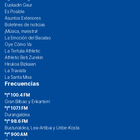
Euskadin Gaur
Es Posible
Asuntos Exteriores
Boletines de noticias
¡Música, maestra!
La Emoción del Bacalao
Oye Cómo Va
La Tertulia Athletic
Athletic Beti Zurekin
Hirukoa Bizkaian
La Traviata
La Santa Misa
Frecuencias
100.4 FM
Gran Bilbao y Enkarterri
107.1 FM
Durangaldea
98.6 FM
Busturialdea, Lea-Artibai y Uribe-Kosta
900 AM