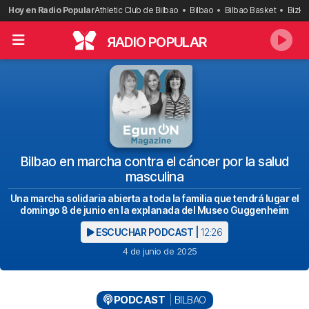
Saltar
Hoy en Radio Popular
Athletic Club de Bilbao
Bilbao
Bilbao Basket
Bizka
al
contenido
R
ADIO POPULAR
Bilbao en marcha contra el cáncer por la salud
masculina
Una marcha solidaria abierta a toda la familia que tendrá lugar el
domingo 8 de junio en la explanada del Museo Guggenheim
ESCUCHAR PODCAST |
12:26
4 de junio de 2025
PODCAST
BILBAO