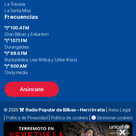
La Traviata
La Santa Misa
Frecuencias
100.4 FM
Gran Bilbao y Enkarterri
107.1 FM
Durangaldea
98.6 FM
Busturialdea, Lea-Artibai y Uribe-Kosta
900 AM
Onda media
Anúnciate
© 2026
Radio Popular de Bilbao – Herri Irratia
|
Aviso Legal
|
Política de Privacidad
|
Política de cookies
|
Gestionar cookies
Alda. Mazarredo, 47 – 7º 48009 Bilbao |
94 423 92 00
|
oyentes@radiopopular.com