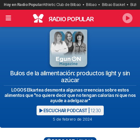
Saltar
Hoy en Radio Popular
Athletic Club de Bilbao
Bilbao
Bilbao Basket
Bizka
al
contenido
R
ADIO POPULAR
Bulos de la alimentación: productos light y sin
azúcar
LOGOS Elkartea desmonta algunas creencias sobre estos
alimentos que "no quiere decir que no tengan calorías ni que nos
ayude a adelgazar"
ESCUCHAR PODCAST |
12:30
5 de febrero de 2024