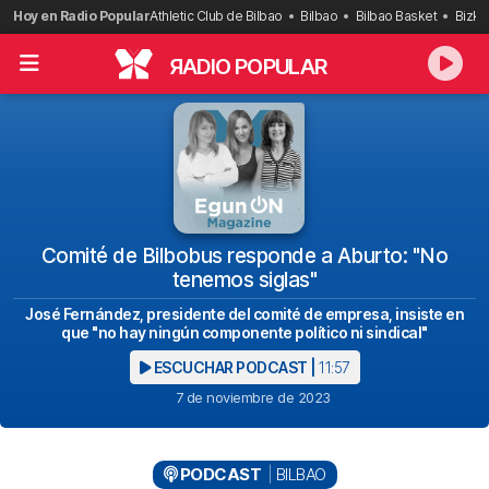
Saltar
Hoy en Radio Popular
Athletic Club de Bilbao
Bilbao
Bilbao Basket
Bizka
al
contenido
R
ADIO POPULAR
Comité de Bilbobus responde a Aburto: "No
tenemos siglas"
José Fernández, presidente del comité de empresa, insiste en
que "no hay ningún componente político ni sindical"
ESCUCHAR PODCAST |
11:57
7 de noviembre de 2023
PODCAST
BILBAO