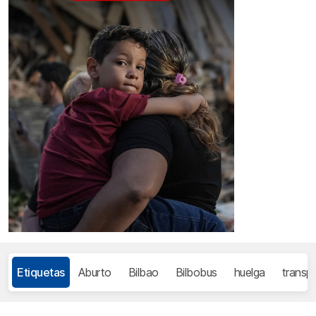
Etiquetas
Aburto
Bilbao
Bilbobus
huelga
transp