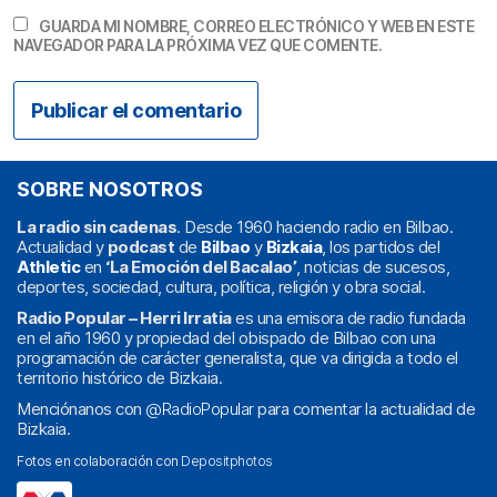
GUARDA MI NOMBRE, CORREO ELECTRÓNICO Y WEB EN ESTE
NAVEGADOR PARA LA PRÓXIMA VEZ QUE COMENTE.
SOBRE NOSOTROS
La radio sin cadenas
. Desde 1960 haciendo radio en Bilbao.
Actualidad y
podcast
de
Bilbao
y
Bizkaia
, los partidos del
Athletic
en
‘La Emoción del Bacalao’
, noticias de sucesos,
deportes, sociedad, cultura, política, religión y obra social.
Radio Popular – Herri Irratia
es una emisora de radio fundada
en el año 1960 y propiedad del obispado de Bilbao con una
programación de carácter generalista, que va dirigida a todo el
territorio histórico de Bizkaia.
Menciónanos con
@RadioPopular
para comentar la actualidad de
Bizkaia.
Fotos en colaboración con
Depositphotos