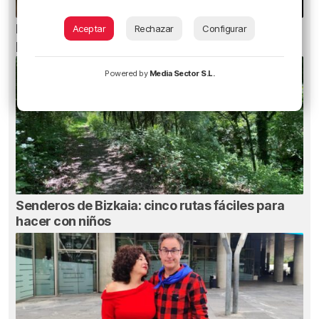
Ni gafas de sol ni radiografías: los errores que
Aceptar
Rechazar
Configurar
pueden dañar la retina durante el eclipse
Powered by
Media Sector S.L.
Senderos de Bizkaia: cinco rutas fáciles para
hacer con niños