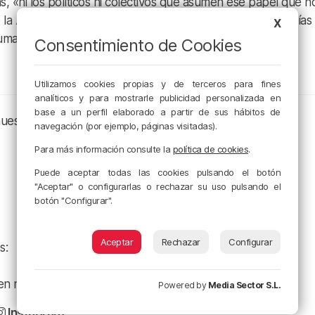
s, «ni los políticos ni colectivos que asumen ese papel que n
la Aste Nagusia del año que viene se celebre con garantías
X
manos, materiales y una formación continua».
Consentimiento de Cookies
Utilizamos cookies propias y de terceros para fines
analíticos y para mostrarle publicidad personalizada en
base a un perfil elaborado a partir de sus hábitos de
nuestros canales de podcast:
navegación (por ejemplo, páginas visitadas).
Para más información consulte la
política de cookies
.
Puede aceptar todas las cookies pulsando el botón
"Aceptar" o configurarlas o rechazar su uso pulsando el
botón "Configurar".
Aceptar
Rechazar
Configurar
s:
a en nuestro
Facebook
Powered by
Media Sector S.L.
Instagram