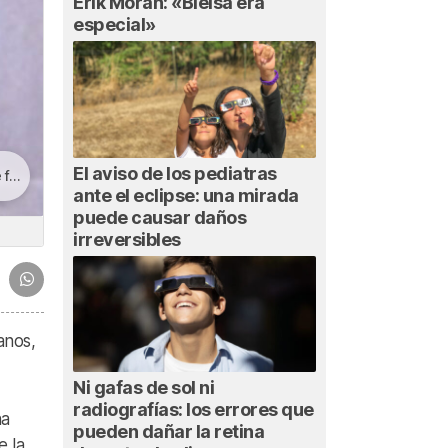
Erik Morán: «Bielsa era
especial»
El aviso de los pediatras
as»
ante el eclipse: una mirada
puede causar daños
irreversibles
anos,
Ni gafas de sol ni
radiografías: los errores que
na
pueden dañar la retina
e la