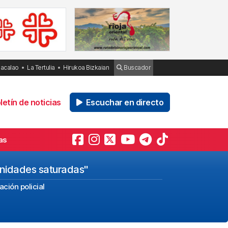
Bacalao
La Tertulia
Hirukoa Bizkaian
Buscador
etín de noticias
Escuchar en directo
as
unidades saturadas"
ación policial