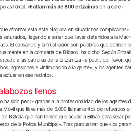
po asindical. «
Faltan más de 800 ertzainas
en la calle»,
 que afrontar esta Aste Nagusia en situaciones complicadas».
saturados, llegando a tener que llevar detenidos a la Mac
os. El cansancio y la frustración son palabras que definen l
itualmente en la comisaría de Bilbao», ha dicho. Según Ertzai
cado a las patrullas de la Ertzaintza «a pedir, por favor, q
robos, agresiones e «intimidación a la gente», y los agentes ha
 actuar en ese recinto».
alabozos llenos
 ha sido peor» gracias a la profesionalidad de los agentes d
a Móvil que lleva más de 3.000 llamamientos de refuerzos en
 de Bizkaia que han tenido que acudir a Bilbao para velar por
ros de la Policía Municipal». Tras puntualizar que «los gara