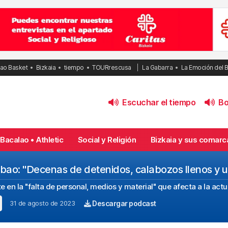
bao Basket
Bizkaia
tiempo
TOURrescusa
La Gabarra
La Emoción del 
Escuchar el tiempo
Bol
Bacalao • Athletic
Social y Religión
Bizkaia y sus comarc
Bilbao: "Decenas de detenidos, calabozos llenos y 
te en la "falta de personal, medios y material" que afecta a la actu
31 de agosto de 2023
Descargar podcast