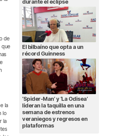
durante el eclipse
ro de
o que
El bilbaíno que opta a un
récord Guinness
nas
ue
n
‘Spider-Man’ y ‘La Odisea’
lideran la taquilla en una
e la
semana de estrenos
 lo
veraniegos y regresos en
 la
plataformas
ntes