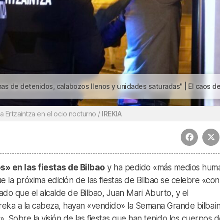
 llenos y unidades saturadas" | El caos de fiestas de Bilbao: «Decenas de detenidos, calabozos llenos y unidades saturad
a Ertzaintza en el ocio nocturno /
IREKIA
s» en las fiestas de Bilbao
y ha pedido «más medios hum
e la próxima edición de las fiestas de Bilbao se celebre «con
cado que el alcalde de Bilbao, Juan Mari Aburto, y el
eka a la cabeza, hayan «vendido» la Semana Grande bilbaí
». Sobre la visión de las fiestas que han tenido los cuerpos d