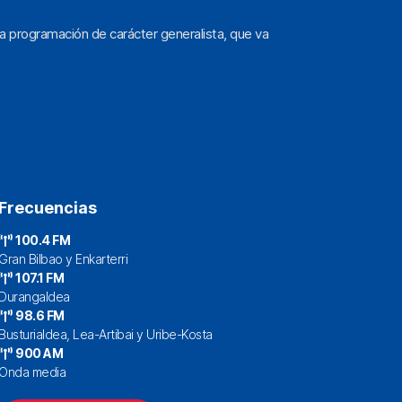
a programación de carácter generalista, que va
Frecuencias
100.4 FM
Gran Bilbao y Enkarterri
107.1 FM
Durangaldea
98.6 FM
Busturialdea, Lea-Artibai y Uribe-Kosta
900 AM
Onda media