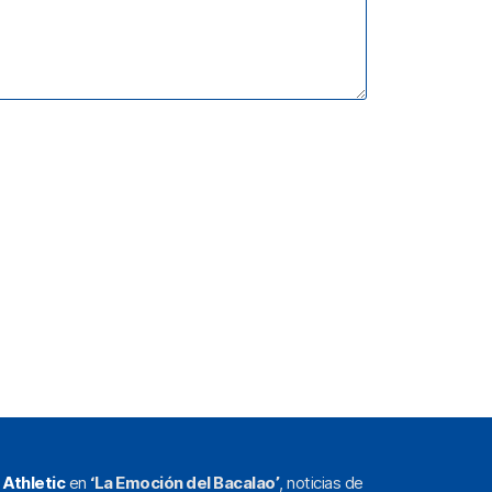
l
Athletic
en
‘La Emoción del Bacalao’
, noticias de