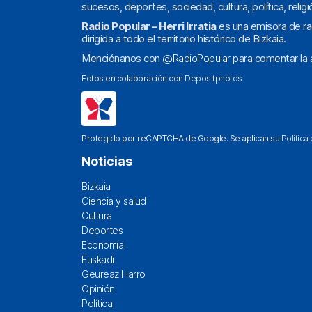
sucesos, deportes, sociedad, cultura, política, religi
Radio Popular – Herri Irratia
es una emisora de ra
dirigida a todo el territorio histórico de Bizkaia.
Menciónanos con
@RadioPopular
para comentar la a
Fotos en colaboración con
Depositphotos
Protegido por reCAPTCHA de Google. Se aplican su
Política
Noticias
Bizkaia
Ciencia y salud
Cultura
Deportes
Economía
Euskadi
Geureaz Harro
Opinión
Política