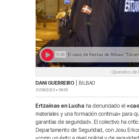
El caos de fiestas de Bilbao: "Decenas de detenidos, calabozos
11:39
Operativo de l
DANI GUERREIRO
| BILBAO
31/08/2023 • 09:55
Ertzainas en Lucha
ha denunciado el
«cao
materiales y una formación continua» para qu
garantías de seguridad». El colectivo ha criti
Departamento de Seguridad, con Josu Erkor
«como un éxito a nivel policial y de seguridad