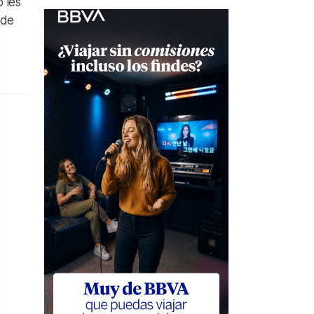
o les
 de