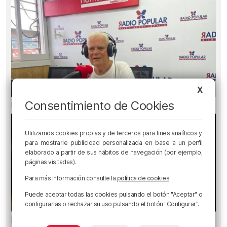
X
Consentimiento de Cookies
El bilbaíno que opta a un récord Guinness
Utilizamos cookies propias y de terceros para fines analíticos y
para mostrarle publicidad personalizada en base a un perfil
elaborado a partir de sus hábitos de navegación (por ejemplo,
páginas visitadas).
Para más información consulte la
política de cookies
.
Puede aceptar todas las cookies pulsando el botón "Aceptar" o
configurarlas o rechazar su uso pulsando el botón "Configurar".
Ni gafas de sol ni radiografías: los errores que