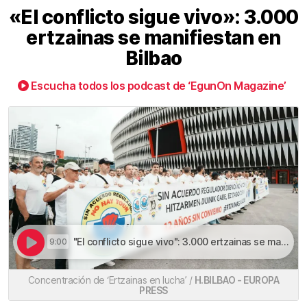
«El conflicto sigue vivo»: 3.000
ertzainas se manifiestan en
Bilbao
Escucha todos los podcast de ‘EgunOn Magazine’
"El conflicto sigue vivo": 3.000 ertzainas se manifiestan en Bilbao | «El conflicto sigue vivo»: 3.000 ertzainas se manifiestan en Bilbao
9:00
Concentración de ‘Ertzainas en lucha’ /
H.BILBAO - EUROPA
PRESS