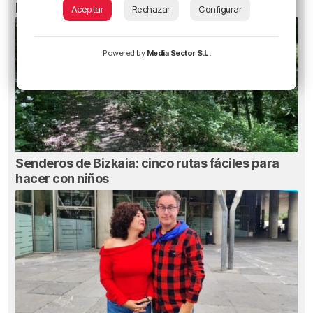
pueden dañar la retina durante el eclipse
Aceptar
Rechazar
Configurar
Powered by
Media Sector S.L.
Senderos de Bizkaia: cinco rutas fáciles para
hacer con niños