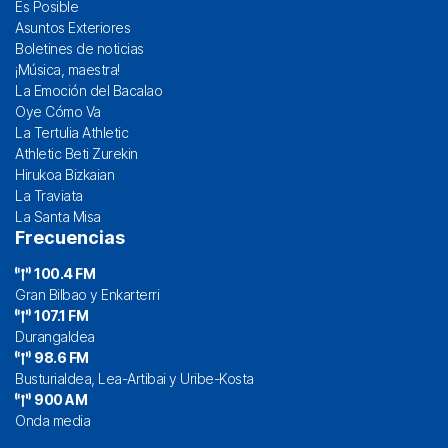
Es Posible
Asuntos Exteriores
Boletines de noticias
¡Música, maestra!
La Emoción del Bacalao
Oye Cómo Va
La Tertulia Athletic
Athletic Beti Zurekin
Hirukoa Bizkaian
La Traviata
La Santa Misa
Frecuencias
100.4 FM
Gran Bilbao y Enkarterri
107.1 FM
Durangaldea
98.6 FM
Busturialdea, Lea-Artibai y Uribe-Kosta
900 AM
Onda media