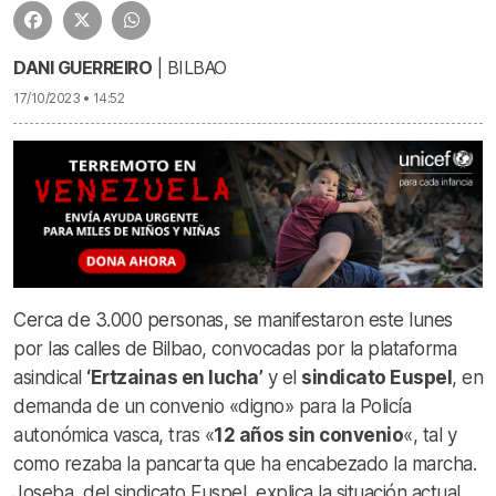
DANI GUERREIRO
| BILBAO
17/10/2023 • 14:52
Cerca de 3.000 personas, se manifestaron este lunes
por las calles de Bilbao, convocadas por la plataforma
asindical
‘Ertzainas en lucha’
y el
sindicato Euspel
, en
demanda de un convenio «digno» para la Policía
autonómica vasca, tras «
12 años sin convenio
«, tal y
como rezaba la pancarta que ha encabezado la marcha.
Joseba, del sindicato Euspel, explica la situación actual