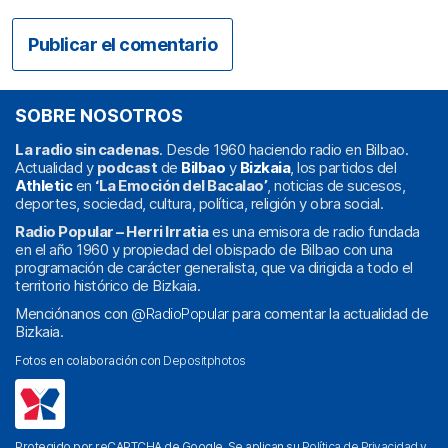
SOBRE NOSOTROS
La radio sin cadenas
. Desde 1960 haciendo radio en Bilbao.
Actualidad y
podcast
de
Bilbao
y
Bizkaia
, los partidos del
Athletic
en
‘La Emoción del Bacalao’
, noticias de sucesos,
deportes, sociedad, cultura, política, religión y obra social.
Radio Popular – Herri Irratia
es una emisora de radio fundada
en el año 1960 y propiedad del obispado de Bilbao con una
programación de carácter generalista, que va dirigida a todo el
territorio histórico de Bizkaia.
Menciónanos con
@RadioPopular
para comentar la actualidad de
Bizkaia.
Fotos en colaboración con
Depositphotos
Protegido por reCAPTCHA de Google. Se aplican su
Política de Privacidad
y