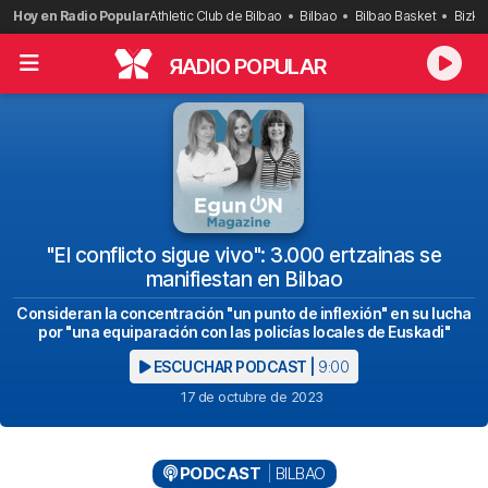
Saltar
Hoy en Radio Popular
Athletic Club de Bilbao
Bilbao
Bilbao Basket
Bizka
al
contenido
R
ADIO POPULAR
"El conflicto sigue vivo": 3.000 ertzainas se
manifiestan en Bilbao
Consideran la concentración "un punto de inflexión" en su lucha
por "una equiparación con las policías locales de Euskadi"
ESCUCHAR PODCAST |
9:00
17 de octubre de 2023
PODCAST
BILBAO