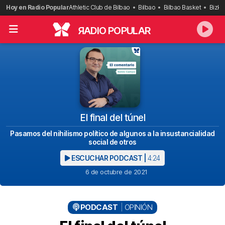
Saltar
Hoy en Radio Popular
Athletic Club de Bilbao
Bilbao
Bilbao Basket
Bizka
al
contenido
R
ADIO POPULAR
El final del túnel
Pasamos del nihilismo político de algunos a la insustancialidad
social de otros
ESCUCHAR PODCAST |
4:24
6 de octubre de 2021
PODCAST
OPINIÓN