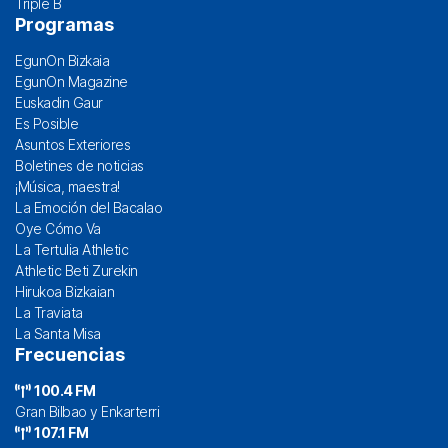
Triple B
Programas
EgunOn Bizkaia
EgunOn Magazine
Euskadin Gaur
Es Posible
Asuntos Exteriores
Boletines de noticias
¡Música, maestra!
La Emoción del Bacalao
Oye Cómo Va
La Tertulia Athletic
Athletic Beti Zurekin
Hirukoa Bizkaian
La Traviata
La Santa Misa
Frecuencias
100.4 FM
Gran Bilbao y Enkarterri
107.1 FM