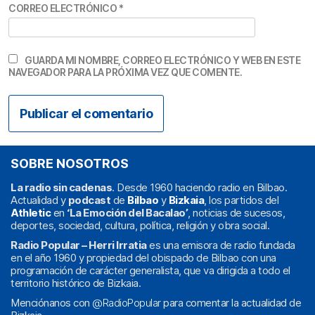
CORREO ELECTRÓNICO
*
GUARDA MI NOMBRE, CORREO ELECTRÓNICO Y WEB EN ESTE
NAVEGADOR PARA LA PRÓXIMA VEZ QUE COMENTE.
SOBRE NOSOTROS
La radio sin cadenas
. Desde 1960 haciendo radio en Bilbao.
Actualidad y
podcast
de
Bilbao
y
Bizkaia
, los partidos del
Athletic
en
‘La Emoción del Bacalao’
, noticias de sucesos,
deportes, sociedad, cultura, política, religión y obra social.
Radio Popular – Herri Irratia
es una emisora de radio fundada
en el año 1960 y propiedad del obispado de Bilbao con una
programación de carácter generalista, que va dirigida a todo el
territorio histórico de Bizkaia.
Menciónanos con
@RadioPopular
para comentar la actualidad de