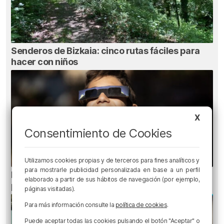
Senderos de Bizkaia: cinco rutas fáciles para
hacer con niños
X
Consentimiento de Cookies
Utilizamos cookies propias y de terceros para fines analíticos y
para mostrarle publicidad personalizada en base a un perfil
Ni gafas de sol ni radiografías: los errores que
elaborado a partir de sus hábitos de navegación (por ejemplo,
pueden dañar la retina durante el eclipse
páginas visitadas).
Para más información consulte la
política de cookies
.
Puede aceptar todas las cookies pulsando el botón "Aceptar" o