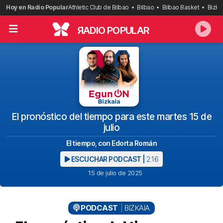
Saltar
Hoy en Radio Popular
Athletic Club de Bilbao
Bilbao
Bilbao Basket
Bizka
al
contenido
R
ADIO POPULAR
El pronóstico del tiempo para este martes 15 de
julio
El tiempo, con Edorta Román
ESCUCHAR PODCAST |
2:16
15 de julio de 2025
PODCAST
BIZKAIA