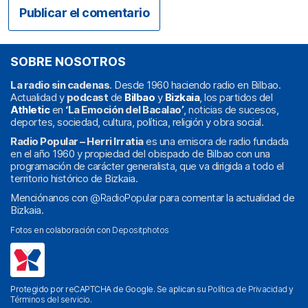
SOBRE NOSOTROS
La radio sin cadenas
. Desde 1960 haciendo radio en Bilbao.
Actualidad y
podcast
de
Bilbao
y
Bizkaia
, los partidos del
Athletic
en
‘La Emoción del Bacalao’
, noticias de sucesos,
deportes, sociedad, cultura, política, religión y obra social.
Radio Popular – Herri Irratia
es una emisora de radio fundada
en el año 1960 y propiedad del obispado de Bilbao con una
programación de carácter generalista, que va dirigida a todo el
territorio histórico de Bizkaia.
Menciónanos con
@RadioPopular
para comentar la actualidad de
Bizkaia.
Fotos en colaboración con
Depositphotos
Protegido por reCAPTCHA de Google. Se aplican su
Política de Privacidad
y
Términos del servicio
.