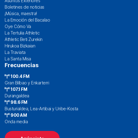
Asuntos Exteriores
Boletines de noticias
¡Música, maestra!
La Emoción del Bacalao
Oye Cómo Va
La Tertulia Athletic
Athletic Beti Zurekin
Hirukoa Bizkaian
La Traviata
La Santa Misa
Frecuencias
100.4 FM
Gran Bilbao y Enkarterri
107.1 FM
Durangaldea
98.6 FM
Busturialdea, Lea-Artibai y Uribe-Kosta
900 AM
Onda media