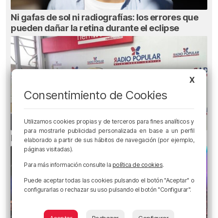
Ni gafas de sol ni radiografías: los errores que
pueden dañar la retina durante el eclipse
X
Consentimiento de Cookies
Utilizamos cookies propias y de terceros para fines analíticos y
para mostrarle publicidad personalizada en base a un perfil
El bilbaíno que opta a un récord Guinness
elaborado a partir de sus hábitos de navegación (por ejemplo,
páginas visitadas).
Para más información consulte la
política de cookies
.
Puede aceptar todas las cookies pulsando el botón "Aceptar" o
configurarlas o rechazar su uso pulsando el botón "Configurar".
Aceptar
Rechazar
Configurar