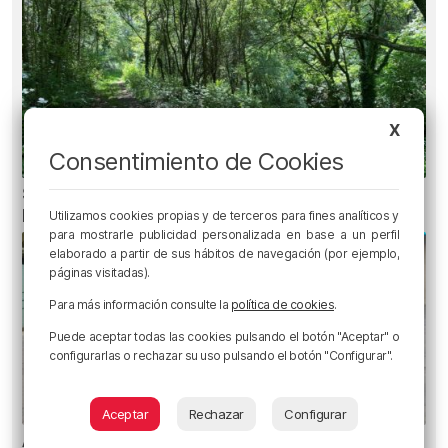
X
Consentimiento de Cookies
Senderos de Bizkaia: cinco rutas fáciles para
hacer con niños
Utilizamos cookies propias y de terceros para fines analíticos y
para mostrarle publicidad personalizada en base a un perfil
elaborado a partir de sus hábitos de navegación (por ejemplo,
páginas visitadas).
Para más información consulte la
política de cookies
.
Puede aceptar todas las cookies pulsando el botón "Aceptar" o
configurarlas o rechazar su uso pulsando el botón "Configurar".
Aceptar
Rechazar
Configurar
Amor y humor en Aste Nagusia: «¿Quién se