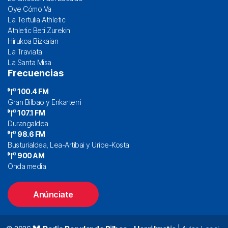
Oye Cómo Va
La Tertulia Athletic
Athletic Beti Zurekin
Hirukoa Bizkaian
La Traviata
La Santa Misa
Frecuencias
100.4 FM
Gran Bilbao y Enkarterri
107.1 FM
Durangaldea
98.6 FM
Busturialdea, Lea-Artibai y Uribe-Kosta
900 AM
Onda media
Anúnciate