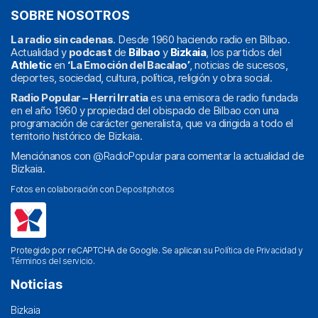
SOBRE NOSOTROS
La radio sin cadenas
. Desde 1960 haciendo radio en Bilbao.
Actualidad y
podcast
de
Bilbao
y
Bizkaia
, los partidos del
Athletic
en
‘La Emoción del Bacalao’
, noticias de sucesos,
deportes, sociedad, cultura, política, religión y obra social.
Radio Popular – Herri Irratia
es una emisora de radio fundada
en el año 1960 y propiedad del obispado de Bilbao con una
programación de carácter generalista, que va dirigida a todo el
territorio histórico de Bizkaia.
Menciónanos con
@RadioPopular
para comentar la actualidad de
Bizkaia.
Fotos en colaboración con
Depositphotos
Protegido por reCAPTCHA de Google. Se aplican su
Política de Privacidad
y
Términos del servicio
.
Noticias
Bizkaia