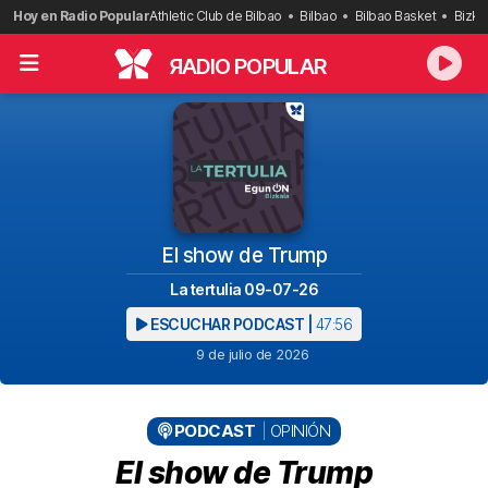
Saltar
Hoy en Radio Popular
Athletic Club de Bilbao
Bilbao
Bilbao Basket
Bizka
al
contenido
R
ADIO POPULAR
El show de Trump
La tertulia 09-07-26
ESCUCHAR PODCAST |
47:56
9 de julio de 2026
PODCAST
OPINIÓN
El show de Trump