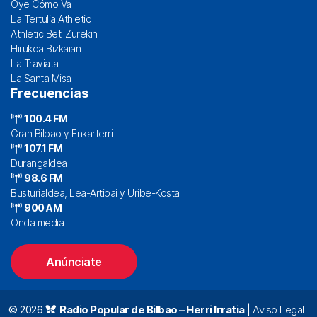
Oye Cómo Va
La Tertulia Athletic
Athletic Beti Zurekin
Hirukoa Bizkaian
La Traviata
La Santa Misa
Frecuencias
100.4 FM
Gran Bilbao y Enkarterri
107.1 FM
Durangaldea
98.6 FM
Busturialdea, Lea-Artibai y Uribe-Kosta
900 AM
Onda media
Anúnciate
© 2026
Radio Popular de Bilbao – Herri Irratia
|
Aviso Legal