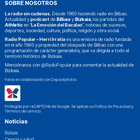
SOBRE NOSOTROS
La radio sin cadenas
. Desde 1960 haciendo radio en Bilbao.
Actualidad y
podcast
de
Bilbao
y
Bizkaia
, los partidos del
Athletic
en
‘La Emoción del Bacalao’
, noticias de sucesos,
deportes, sociedad, cultura, política, religión y obra social.
Radio Popular – Herri Irratia
es una emisora de radio fundada
en el año 1960 y propiedad del obispado de Bilbao con una
programación de carácter generalista, que va dirigida a todo el
territorio histórico de Bizkaia.
Menciónanos con
@RadioPopular
para comentar la actualidad de
Bizkaia.
Fotos en colaboración con
Depositphotos
Protegido por reCAPTCHA de Google. Se aplican su
Política de Privacidad
y
Términos del servicio
.
Noticias
Bizkaia
Ciencia y salud