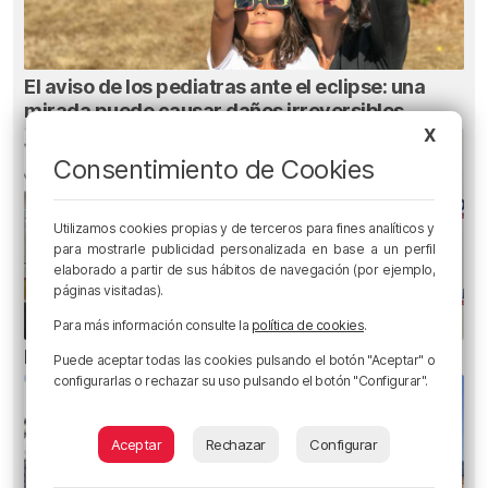
El aviso de los pediatras ante el eclipse: una
mirada puede causar daños irreversibles
X
Consentimiento de Cookies
Utilizamos cookies propias y de terceros para fines analíticos y
para mostrarle publicidad personalizada en base a un perfil
elaborado a partir de sus hábitos de navegación (por ejemplo,
páginas visitadas).
Para más información consulte la
política de cookies
.
El bilbaíno que opta a un récord Guinness
Puede aceptar todas las cookies pulsando el botón "Aceptar" o
configurarlas o rechazar su uso pulsando el botón "Configurar".
Aceptar
Rechazar
Configurar