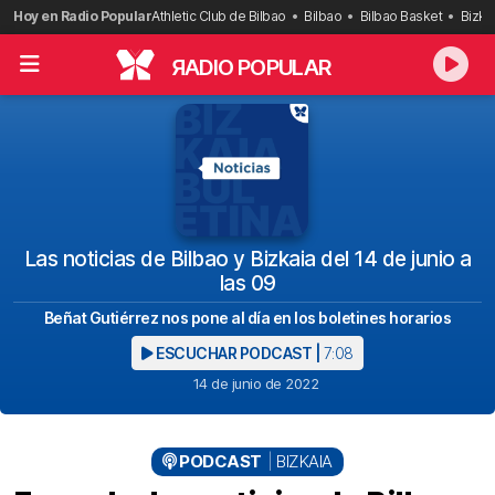
Saltar
Hoy en Radio Popular
Athletic Club de Bilbao
Bilbao
Bilbao Basket
Bizka
al
contenido
R
ADIO POPULAR
Las noticias de Bilbao y Bizkaia del 14 de junio a
las 09
Beñat Gutiérrez nos pone al día en los boletines horarios
ESCUCHAR PODCAST |
7:08
14 de junio de 2022
PODCAST
BIZKAIA