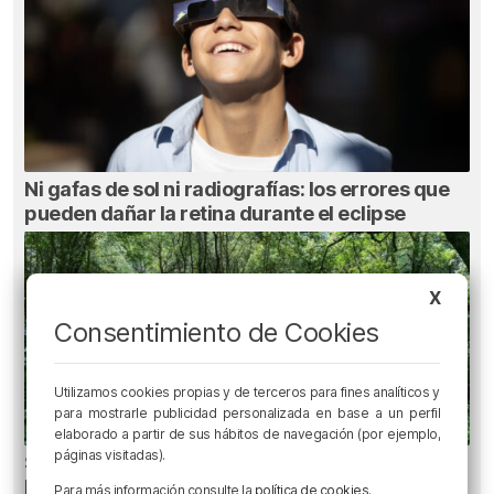
Ni gafas de sol ni radiografías: los errores que
pueden dañar la retina durante el eclipse
X
Consentimiento de Cookies
Utilizamos cookies propias y de terceros para fines analíticos y
para mostrarle publicidad personalizada en base a un perfil
elaborado a partir de sus hábitos de navegación (por ejemplo,
páginas visitadas).
Senderos de Bizkaia: cinco rutas fáciles para
hacer con niños
Para más información consulte la
política de cookies
.