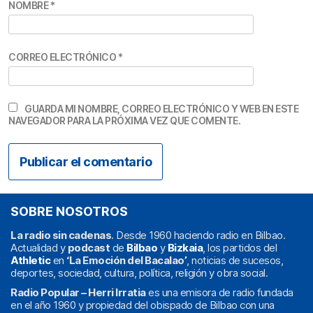
NOMBRE
*
CORREO ELECTRÓNICO
*
GUARDA MI NOMBRE, CORREO ELECTRÓNICO Y WEB EN ESTE
NAVEGADOR PARA LA PRÓXIMA VEZ QUE COMENTE.
SOBRE NOSOTROS
La radio sin cadenas
. Desde 1960 haciendo radio en Bilbao.
Actualidad y
podcast
de
Bilbao
y
Bizkaia
, los partidos del
Athletic
en
‘La Emoción del Bacalao’
, noticias de sucesos,
deportes, sociedad, cultura, política, religión y obra social.
Radio Popular – Herri Irratia
es una emisora de radio fundada
en el año 1960 y propiedad del obispado de Bilbao con una