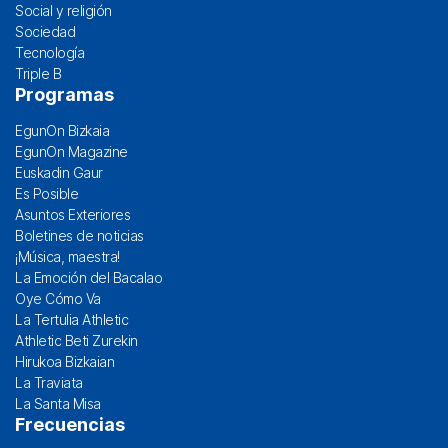
Social y religión
Sociedad
Tecnología
Triple B
Programas
EgunOn Bizkaia
EgunOn Magazine
Euskadin Gaur
Es Posible
Asuntos Exteriores
Boletines de noticias
¡Música, maestra!
La Emoción del Bacalao
Oye Cómo Va
La Tertulia Athletic
Athletic Beti Zurekin
Hirukoa Bizkaian
La Traviata
La Santa Misa
Frecuencias