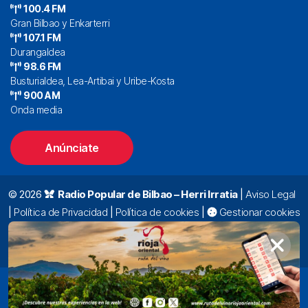
100.4 FM
Gran Bilbao y Enkarterri
107.1 FM
Durangaldea
98.6 FM
Busturialdea, Lea-Artibai y Uribe-Kosta
900 AM
Onda media
Anúnciate
© 2026
Radio Popular de Bilbao – Herri Irratia
|
Aviso Legal
|
Política de Privacidad
|
Política de cookies
|
Gestionar cookies
Alda. Mazarredo, 47 – 7º 48009 Bilbao |
94 423 92 00
|
oyentes@radiopopular.com