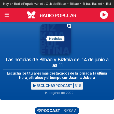
Saltar
Hoy en Radio Popular
Athletic Club de Bilbao
Bilbao
Bilbao Basket
Bizka
al
contenido
R
ADIO POPULAR
Las noticias de Bilbao y Bizkaia del 14 de junio a
las 11
Escucha los titulares más destacados de la jornada, la última
hora, el tráfico y el tiempo con Juanma Jubera
ESCUCHAR PODCAST |
5:16
14 de junio de 2022
PODCAST
BIZKAIA