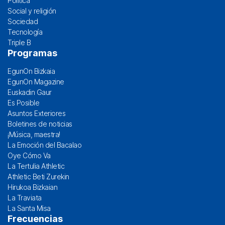
Política
Social y religión
Sociedad
Tecnología
Triple B
Programas
EgunOn Bizkaia
EgunOn Magazine
Euskadin Gaur
Es Posible
Asuntos Exteriores
Boletines de noticias
¡Música, maestra!
La Emoción del Bacalao
Oye Cómo Va
La Tertulia Athletic
Athletic Beti Zurekin
Hirukoa Bizkaian
La Traviata
La Santa Misa
Frecuencias