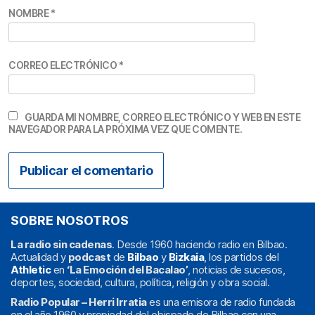
NOMBRE
*
CORREO ELECTRÓNICO
*
GUARDA MI NOMBRE, CORREO ELECTRÓNICO Y WEB EN ESTE
NAVEGADOR PARA LA PRÓXIMA VEZ QUE COMENTE.
SOBRE NOSOTROS
La radio sin cadenas
. Desde 1960 haciendo radio en Bilbao.
Actualidad y
podcast
de
Bilbao
y
Bizkaia
, los partidos del
Athletic
en
‘La Emoción del Bacalao’
, noticias de sucesos,
deportes, sociedad, cultura, política, religión y obra social.
Radio Popular – Herri Irratia
es una emisora de radio fundada
en el año 1960 y propiedad del obispado de Bilbao con una