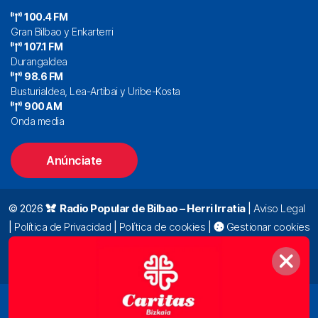
100.4 FM
Gran Bilbao y Enkarterri
107.1 FM
Durangaldea
98.6 FM
Busturialdea, Lea-Artibai y Uribe-Kosta
900 AM
Onda media
Anúnciate
© 2026
Radio Popular de Bilbao – Herri Irratia
|
Aviso Legal
|
Política de Privacidad
|
Política de cookies
|
Gestionar cookies
Alda. Mazarredo, 47 – 7º 48009 Bilbao |
94 423 92 00
|
oyentes@radiopopular.com