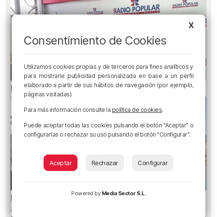
X
Consentimiento de Cookies
Utilizamos cookies propias y de terceros para fines analíticos y
para mostrarle publicidad personalizada en base a un perfil
elaborado a partir de sus hábitos de navegación (por ejemplo,
El bilbaíno que opta a un récord Guinness
páginas visitadas).
Para más información consulte la
política de cookies
.
Puede aceptar todas las cookies pulsando el botón "Aceptar" o
configurarlas o rechazar su uso pulsando el botón "Configurar".
Aceptar
Rechazar
Configurar
Powered by
Media Sector S.L.
Bilbao contará con 37 txosnas, 19 puestos de
artesanía, diez de venta de globos y seis food