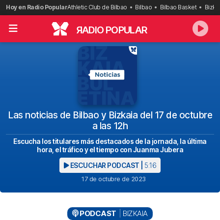
Saltar
Hoy en Radio Popular
Athletic Club de Bilbao
Bilbao
Bilbao Basket
Bizka
al
contenido
R
ADIO POPULAR
Las noticias de Bilbao y Bizkaia del 17 de octubre
a las 12h
Escucha los titulares más destacados de la jornada, la última
hora, el tráfico y el tiempo con Juanma Jubera
ESCUCHAR PODCAST |
5:16
17 de octubre de 2023
PODCAST
BIZKAIA