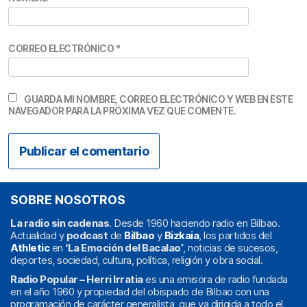
CORREO ELECTRÓNICO
*
GUARDA MI NOMBRE, CORREO ELECTRÓNICO Y WEB EN ESTE
NAVEGADOR PARA LA PRÓXIMA VEZ QUE COMENTE.
SOBRE NOSOTROS
La radio sin cadenas
. Desde 1960 haciendo radio en Bilbao.
Actualidad y
podcast
de
Bilbao
y
Bizkaia
, los partidos del
Athletic
en
‘La Emoción del Bacalao’
, noticias de sucesos,
deportes, sociedad, cultura, política, religión y obra social.
Radio Popular – Herri Irratia
es una emisora de radio fundada
en el año 1960 y propiedad del obispado de Bilbao con una
programación de carácter generalista, que va dirigida a todo el