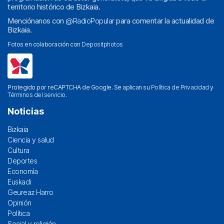
territorio histórico de Bizkaia.
Menciónanos con
@RadioPopular
para comentar la actualidad de
Bizkaia.
Fotos en colaboración con
Depositphotos
Protegido por reCAPTCHA de Google. Se aplican su
Política de Privacidad
y
Términos del servicio
.
Noticias
Bizkaia
Ciencia y salud
Cultura
Deportes
Economía
Euskadi
Geureaz Harro
Opinión
Política
Social y religión