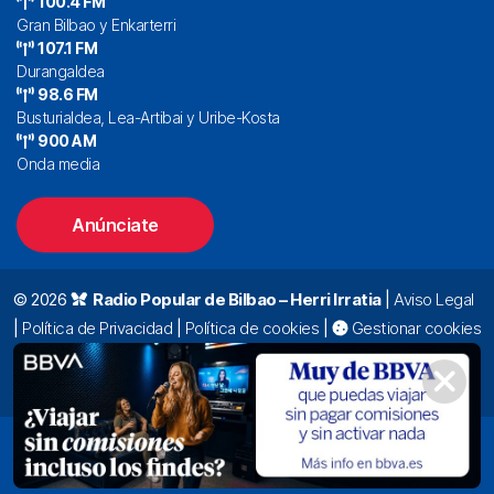
100.4 FM
Gran Bilbao y Enkarterri
107.1 FM
Durangaldea
98.6 FM
Busturialdea, Lea-Artibai y Uribe-Kosta
900 AM
Onda media
Anúnciate
© 2026
Radio Popular de Bilbao – Herri Irratia
|
Aviso Legal
|
Política de Privacidad
|
Política de cookies
|
Gestionar cookies
Alda. Mazarredo, 47 – 7º 48009 Bilbao |
94 423 92 00
|
oyentes@radiopopular.com