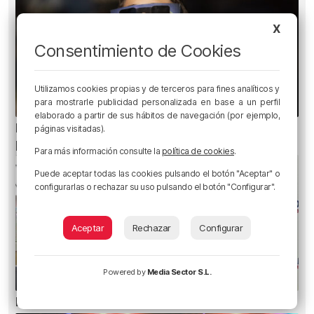
X
Consentimiento de Cookies
Utilizamos cookies propias y de terceros para fines analíticos y
para mostrarle publicidad personalizada en base a un perfil
elaborado a partir de sus hábitos de navegación (por ejemplo,
Ni gafas de sol ni radiografías: los errores que
páginas visitadas).
pueden dañar la retina durante el eclipse
Para más información consulte la
política de cookies
.
Puede aceptar todas las cookies pulsando el botón "Aceptar" o
configurarlas o rechazar su uso pulsando el botón "Configurar".
Aceptar
Rechazar
Configurar
Powered by
Media Sector S.L.
El bilbaíno que opta a un récord Guinness